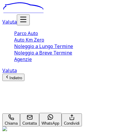
Valuta
Parco Auto
Auto Km Zero
Noleggio a Lungo Termine
Noleggio a Breve Termine
Agenzie
Valuta
Indietro
Volkswagen Golf
Variant 1.4 tgi Comfortline Business 1.4 TGI BlueMotion
Chiama
Contatta
WhatsApp
Condividi