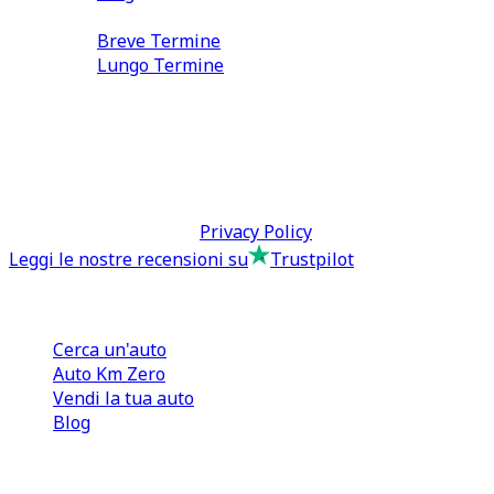
Noleggio
Breve Termine
Lungo Termine
0110566970
direzione@tcmfranchising.it
tcmfranchisingsrl@pec.it
P.IVA: 13073640016
Termini & Condizioni -
Privacy Policy
Leggi le nostre recensioni su
Trustpilot
Comprare e Vendere
Cerca un'auto
Auto Km Zero
Vendi la tua auto
Blog
Noleggio