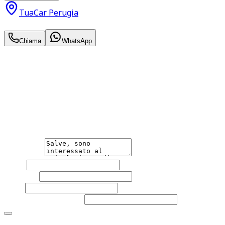
TuaCar Perugia
8.200
€
Chiama
WhatsApp
Annuncio del
07/03/26
con
68
visite
Hai bisogno di informazioni?
Non esitare a contattarci, saremo lieti di aiutarti
qualsiasi necessità tu abbia, che sia vendere o acquistare
un'auto.
Messaggio
Nome
Cognome
Email
Telefono
(facoltativo)
Acconsento al trattamento dei miei dati personali da
parte di TuaCar. Posso revocare il consenso in qualsiasi