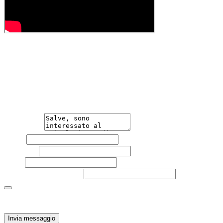
Hai bisogno di informazioni?
Non esitare a contattarci, saremo lieti di aiutarti
qualsiasi necessità tu abbia, che sia vendere o acquistare
un'auto.
Messaggio
Nome
Cognome
Email
Telefono
(facoltativo)
Acconsento al trattamento dei miei dati personali da
parte di TuaCar. Posso revocare il consenso in qualsiasi
momento con effetto per il futuro.
Invia messaggio