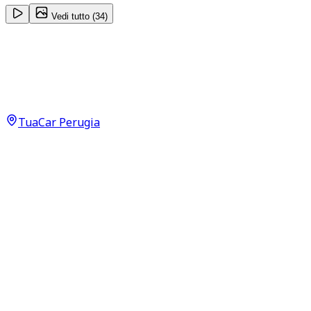
Vedi tutto (
34
)
Volkswagen Golf
Variant 1.4 tgi Comfortline Business 1.4 TGI BlueMotion
8.200
€
TuaCar Perugia
Annuncio del
07/03/26
con
68
visite
Dettagli del veicolo
190.702
km
febbraio 2016
Manuale
81kW (109CV)
Metano