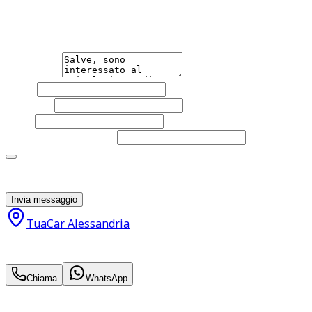
Non esitare a contattarci, saremo lieti di aiutarti
qualsiasi necessità tu abbia, che sia vendere o acquistare
un'auto.
Messaggio
Nome
Cognome
Email
Telefono
(facoltativo)
Acconsento al trattamento dei miei dati personali da
parte di TuaCar. Posso revocare il consenso in qualsiasi
momento con effetto per il futuro.
Invia messaggio
TuaCar Alessandria
38.000
€
30.990
€
Chiama
WhatsApp
Annuncio del
06/05/26
con
133
visite