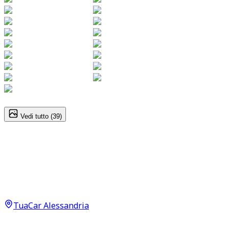
1
/
39
Vedi tutto (
39
)
Volkswagen Golf
Ultimate 2.0 TSI GTI
38.000
€
30.990
€
TuaCar Alessandria
Annuncio del
06/05/26
con
133
visite