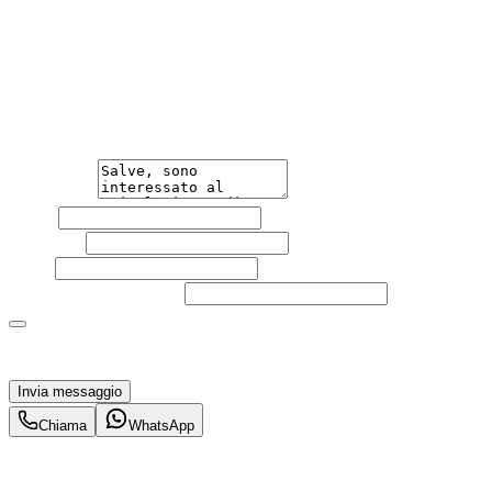
Hai bisogno di informazioni?
Non esitare a contattarci, saremo lieti di aiutarti
qualsiasi necessità tu abbia, che sia vendere o acquistare
un'auto.
Messaggio
Nome
Cognome
Email
Telefono
(facoltativo)
Acconsento al trattamento dei miei dati personali da
parte di TuaCar. Posso revocare il consenso in qualsiasi
momento con effetto per il futuro.
Invia messaggio
Chiama
WhatsApp