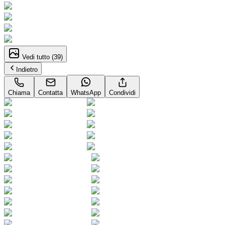
Vedi tutto (
39
)
Indietro
Chiama
Contatta
WhatsApp
Condividi