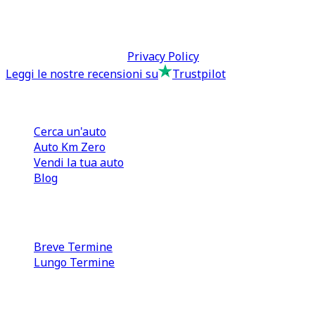
tcmfranchisingsrl@pec.it
P.IVA: 13073640016
Termini & Condizioni -
Privacy Policy
Leggi le nostre recensioni su
Trustpilot
Comprare e Vendere
Cerca un'auto
Auto Km Zero
Vendi la tua auto
Blog
Noleggio
Breve Termine
Lungo Termine
0110566970
direzione@tcmfranchising.it