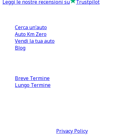
Leggi le nostre recensioni su
Trustpilot
Comprare e Vendere
Cerca un'auto
Auto Km Zero
Vendi la tua auto
Blog
Noleggio
Breve Termine
Lungo Termine
0110566970
direzione@tcmfranchising.it
tcmfranchisingsrl@pec.it
P.IVA: 13073640016
Termini & Condizioni -
Privacy Policy