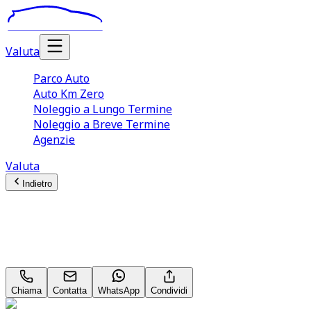
Valuta
Parco Auto
Auto Km Zero
Noleggio a Lungo Termine
Noleggio a Breve Termine
Agenzie
Valuta
Indietro
Volkswagen Golf
Style 2.0 TDI Neopatentati
Chiama
Contatta
WhatsApp
Condividi