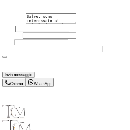
un'auto.
Messaggio
Nome
Cognome
Email
Telefono
(facoltativo)
Acconsento al trattamento dei miei dati personali da
parte di TuaCar. Posso revocare il consenso in qualsiasi
momento con effetto per il futuro.
Invia messaggio
Chiama
WhatsApp