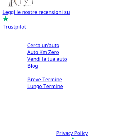
Leggi le nostre recensioni su
Trustpilot
Comprare e Vendere
Cerca un'auto
Auto Km Zero
Vendi la tua auto
Blog
Noleggio
Breve Termine
Lungo Termine
0110566970
direzione@tcmfranchising.it
tcmfranchisingsrl@pec.it
P.IVA: 13073640016
Termini & Condizioni -
Privacy Policy