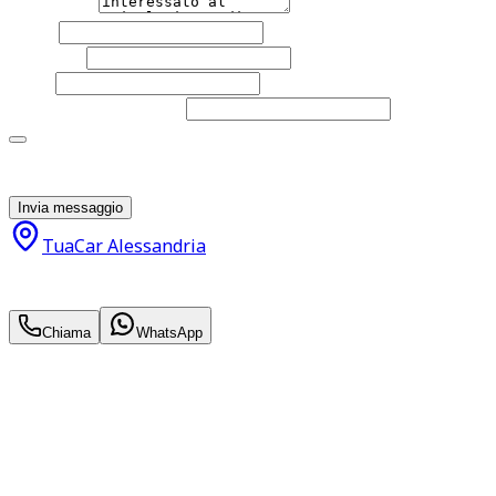
Messaggio
Nome
Cognome
Email
Telefono
(facoltativo)
Acconsento al trattamento dei miei dati personali da
parte di TuaCar. Posso revocare il consenso in qualsiasi
momento con effetto per il futuro.
Invia messaggio
TuaCar Alessandria
24.900
€
20.990
€
Chiama
WhatsApp
Annuncio del
06/06/25
con
223
visite
Hai bisogno di informazioni?
Non esitare a contattarci, saremo lieti di aiutarti
qualsiasi necessità tu abbia, che sia vendere o acquistare