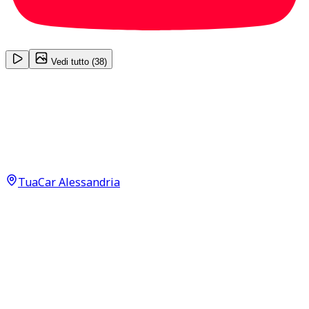
1
/
38
Vedi tutto (
38
)
Volkswagen Golf
Style 2.0 TDI Neopatentati
24.900
€
20.990
€
TuaCar Alessandria
Annuncio del
06/06/25
con
223
visite
Dettagli del veicolo
53.000
km
gennaio 2022