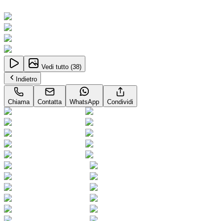
Neopatentati
Vedi tutto (
38
)
Indietro
Chiama
Contatta
WhatsApp
Condividi