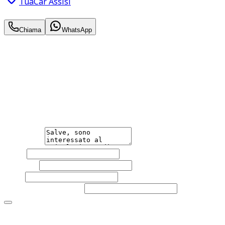
TuaCar Assisi
35.500
€
Chiama
WhatsApp
Annuncio del
16/06/26
con
34
visite
Hai bisogno di informazioni?
Non esitare a contattarci, saremo lieti di aiutarti
qualsiasi necessità tu abbia, che sia vendere o acquistare
un'auto.
Messaggio
Nome
Cognome
Email
Telefono
(facoltativo)
Acconsento al trattamento dei miei dati personali da
parte di TuaCar. Posso revocare il consenso in qualsiasi
momento con effetto per il futuro.