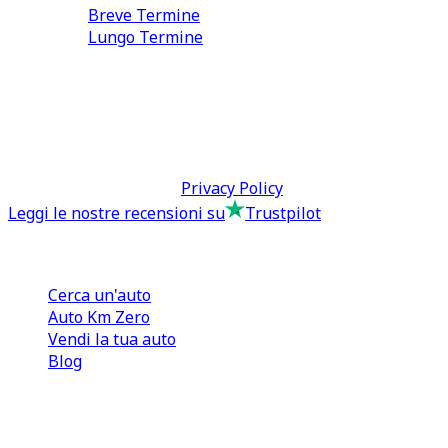
Breve Termine
Lungo Termine
0110566970
direzione@tcmfranchising.it
tcmfranchisingsrl@pec.it
P.IVA: 13073640016
Termini & Condizioni -
Privacy Policy
Leggi le nostre recensioni su
Trustpilot
Comprare e Vendere
Cerca un'auto
Auto Km Zero
Vendi la tua auto
Blog
Noleggio