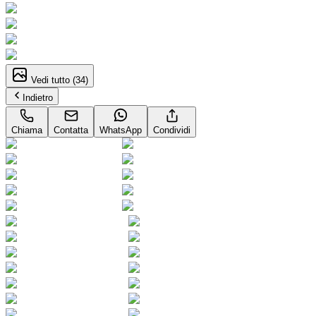
Vedi tutto (
34
)
Indietro
Chiama
Contatta
WhatsApp
Condividi