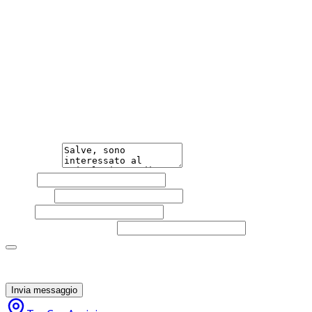
contrattuale. e-mail info.assisi@tua-car.it Telefono
3534418895 Sito Web www.tua-car.it
Hai bisogno di informazioni?
Non esitare a contattarci, saremo lieti di aiutarti
qualsiasi necessità tu abbia, che sia vendere o acquistare
un'auto.
Messaggio
Nome
Cognome
Email
Telefono
(facoltativo)
Acconsento al trattamento dei miei dati personali da
parte di TuaCar. Posso revocare il consenso in qualsiasi
momento con effetto per il futuro.
Invia messaggio