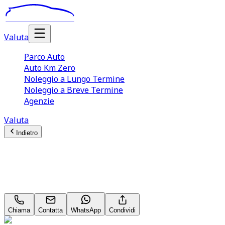
Valuta
Parco Auto
Auto Km Zero
Noleggio a Lungo Termine
Noleggio a Breve Termine
Agenzie
Valuta
Indietro
Volkswagen Golf
R Line Plus 1.5 eHybrid GTE PHEV
Chiama
Contatta
WhatsApp
Condividi