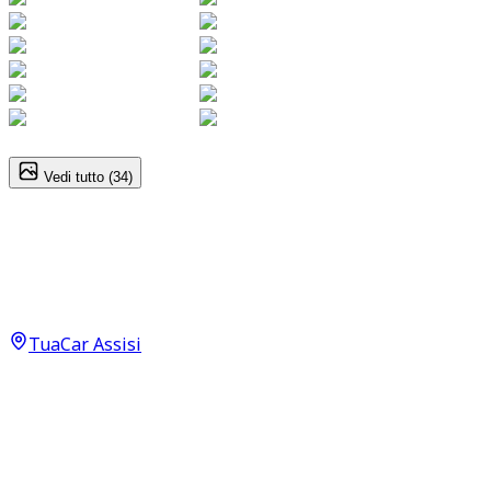
1
/
34
Vedi tutto (
34
)
Volkswagen Golf
R Line Plus 1.5 eHybrid GTE PHEV
35.500
€
TuaCar Assisi
Annuncio del
16/06/26
con
34
visite
Dettagli del veicolo
44.500
km