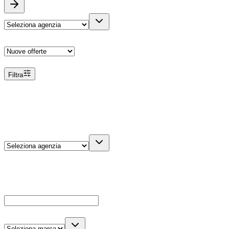
Ordina
Filtra
Filtri
Agenzia
Dettagli veicolo
Cerca
Es: Ford, Giulietta, ecc...
Marca