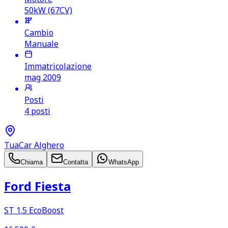
50kW (67CV)
Cambio
Manuale
Immatricolazione
mag 2009
Posti
4 posti
TuaCar Alghero
Chiama
Contatta
WhatsApp
Ford Fiesta
ST 1.5 EcoBoost