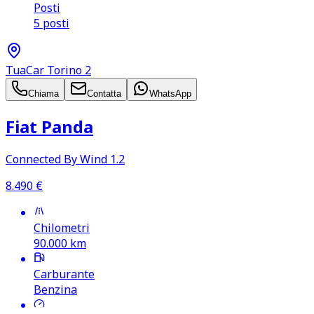
Posti
5 posti
TuaCar Torino 2
Chiama
Contatta
WhatsApp
Fiat Panda
Connected By Wind 1.2
8.490
€
Chilometri
90.000
km
Carburante
Benzina