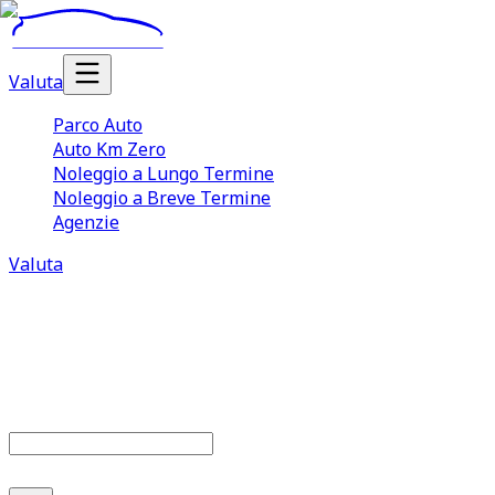
Valuta
Parco Auto
Auto Km Zero
Noleggio a Lungo Termine
Noleggio a Breve Termine
Agenzie
Valuta
Parco auto
686
offerte disponibili
Cerca marca o modello