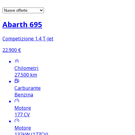
Abarth 695
Competizione 1.4 T‑Jet
22.900
€
Chilometri
27.500
km
Carburante
Benzina
Motore
177
CV
Motore
132kW (177CV)