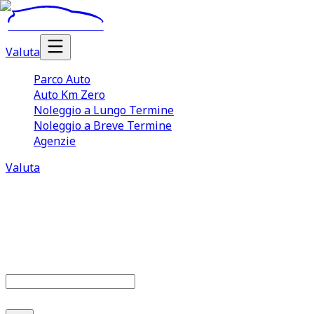
Valuta
Parco Auto
Auto Km Zero
Noleggio a Lungo Termine
Noleggio a Breve Termine
Agenzie
Valuta
Parco auto
686
offerte disponibili
Cerca marca o modello