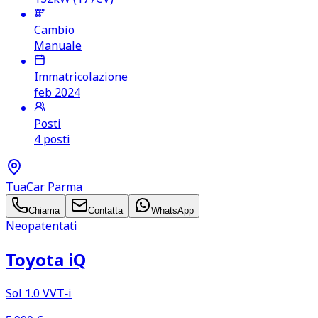
Cambio
Manuale
Immatricolazione
feb 2024
Posti
4 posti
TuaCar Parma
Chiama
Contatta
WhatsApp
Neopatentati
Toyota iQ
Sol 1.0 VVT‑i