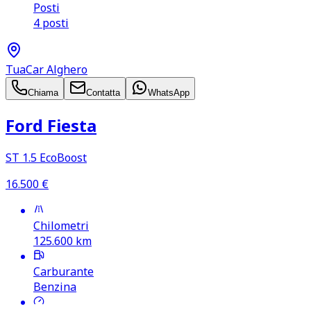
Posti
4 posti
TuaCar Alghero
Chiama
Contatta
WhatsApp
Ford Fiesta
ST 1.5 EcoBoost
16.500
€
Chilometri
125.600
km
Carburante
Benzina