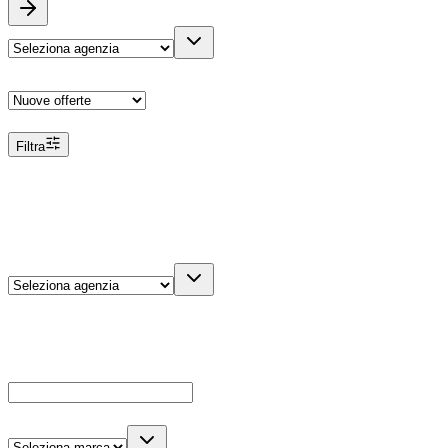
Ordina
Filtra
Filtri
Agenzia
Dettagli veicolo
Cerca
Es: Ford, Giulietta, ecc...
Marca