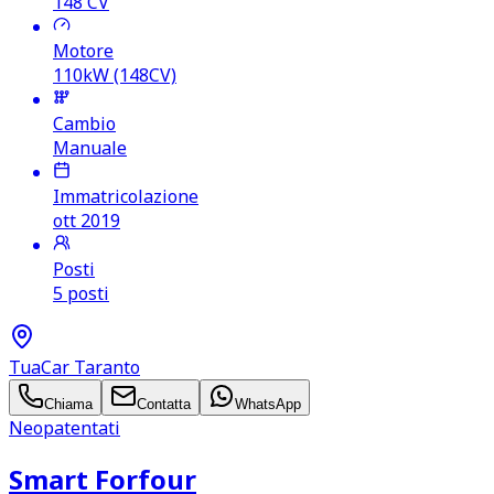
148
CV
Motore
110kW (148CV)
Cambio
Manuale
Immatricolazione
ott 2019
Posti
5 posti
TuaCar Taranto
Chiama
Contatta
WhatsApp
Neopatentati
Smart Forfour