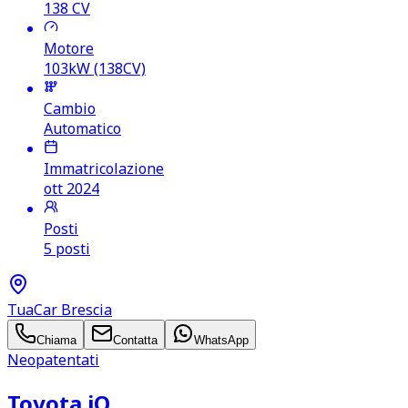
138
CV
Motore
103kW (138CV)
Cambio
Automatico
Immatricolazione
ott 2024
Posti
5 posti
TuaCar Brescia
Chiama
Contatta
WhatsApp
Neopatentati
Toyota iQ