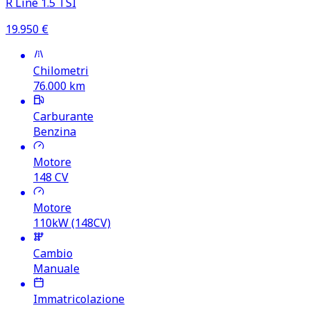
R Line 1.5 TSI
19.950
€
Chilometri
76.000
km
Carburante
Benzina
Motore
148
CV
Motore
110kW (148CV)
Cambio
Manuale
Immatricolazione