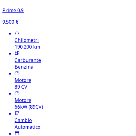
Prime 0.9
9.500
€
Chilometri
190.200
km
Carburante
Benzina
Motore
89
CV
Motore
66kW (89CV)
Cambio
Automatico