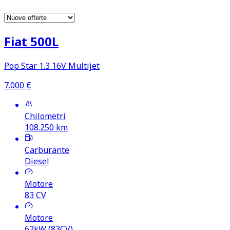
Fiat 500L
Pop Star 1.3 16V Multijet
7.000
€
Chilometri
108.250
km
Carburante
Diesel
Motore
83
CV
Motore
62kW (83CV)