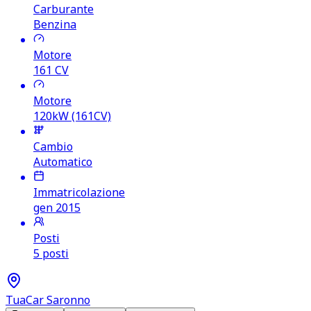
Carburante
Benzina
Motore
161
CV
Motore
120kW (161CV)
Cambio
Automatico
Immatricolazione
gen 2015
Posti
5 posti
TuaCar Saronno