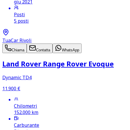
giu 2021
Posti
5 posti
TuaCar Rivoli
Chiama
Contatta
WhatsApp
Land Rover Range Rover Evoque
Dynamic TD4
11.900
€
Chilometri
152.000
km
Carburante