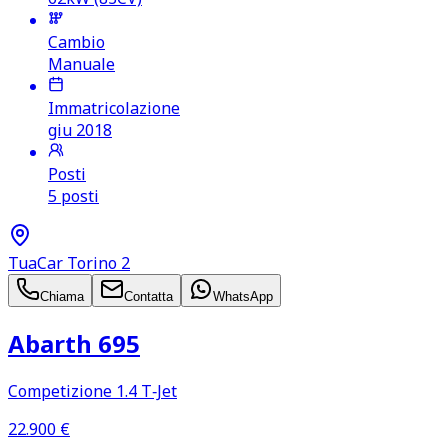
Cambio
Manuale
Immatricolazione
giu 2018
Posti
5 posti
TuaCar Torino 2
Chiama
Contatta
WhatsApp
Abarth 695
Competizione 1.4 T‑Jet
22.900
€