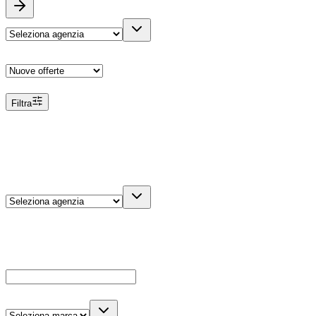
Ordina
Filtra
Filtri
Agenzia
Dettagli veicolo
Cerca
Es: Ford, Giulietta, ecc...
Marca