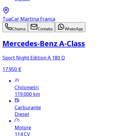
TuaCar Martina Franca
Chiama
Contatta
WhatsApp
Mercedes‑Benz A‑Class
Sport Night Edition A 180 D
17.950
€
Chilometri
119.000
km
Carburante
Diesel
Motore
114
CV