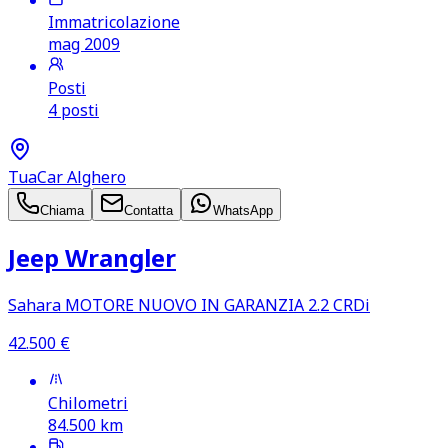
Immatricolazione
mag 2009
Posti
4 posti
TuaCar Alghero
Chiama
Contatta
WhatsApp
Jeep Wrangler
Sahara MOTORE NUOVO IN GARANZIA 2.2 CRDi
42.500
€
Chilometri
84.500
km