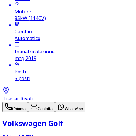
Motore
85kW (114CV)
Cambio
Automatico
Immatricolazione
mag 2019
Posti
5 posti
TuaCar Rivoli
Chiama
Contatta
WhatsApp
Volkswagen Golf