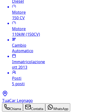
Diesel
Motore
150
CV
Motore
110kW (150CV)
Cambio
Automatico
Immatricolazione
ott 2013
Posti
5 posti
TuaCar Legnago
Chiama
Contatta
WhatsApp