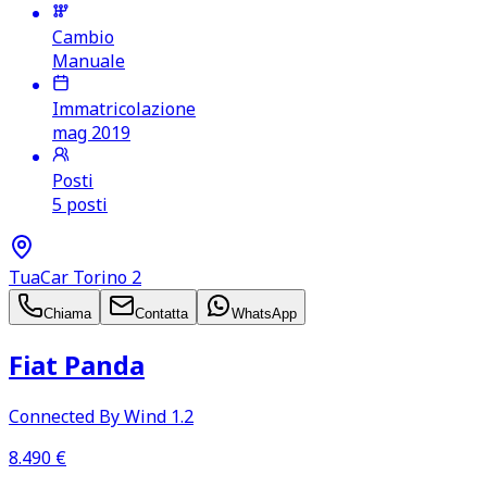
Cambio
Manuale
Immatricolazione
mag 2019
Posti
5 posti
TuaCar Torino 2
Chiama
Contatta
WhatsApp
Fiat Panda
Connected By Wind 1.2
8.490
€