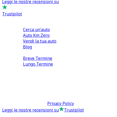
Leggi le nostre recensioni su
Trustpilot
Comprare e Vendere
Cerca un'auto
Auto Km Zero
Vendi la tua auto
Blog
Noleggio
Breve Termine
Lungo Termine
0110566970
direzione@tcmfranchising.it
tcmfranchisingsrl@pec.it
P.IVA: 13073640016
Termini & Condizioni -
Privacy Policy
Leggi le nostre recensioni su
Trustpilot