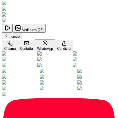
Vedi tutto (
23
)
Indietro
Chiama
Contatta
WhatsApp
Condividi