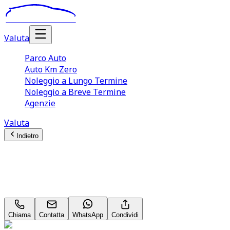
Valuta
Parco Auto
Auto Km Zero
Noleggio a Lungo Termine
Noleggio a Breve Termine
Agenzie
Valuta
Indietro
Toyota Auris
Sol 2.0 D‑4D
Chiama
Contatta
WhatsApp
Condividi