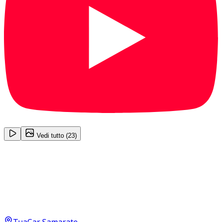
1
/
23
Vedi tutto (
23
)
Toyota Auris
Sol 2.0 D‑4D
3.800
€
2.500
€
TuaCar Samarate