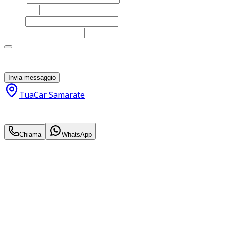
Cognome
Email
Telefono
(facoltativo)
Acconsento al trattamento dei miei dati personali da
parte di TuaCar. Posso revocare il consenso in qualsiasi
momento con effetto per il futuro.
Invia messaggio
TuaCar Samarate
3.800
€
2.500
€
Chiama
WhatsApp
Annuncio del
29/05/26
con
59
visite
Hai bisogno di informazioni?
Non esitare a contattarci, saremo lieti di aiutarti
qualsiasi necessità tu abbia, che sia vendere o acquistare
un'auto.