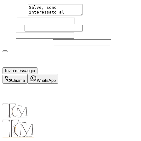
Messaggio
Nome
Cognome
Email
Telefono
(facoltativo)
Acconsento al trattamento dei miei dati personali da
parte di TuaCar. Posso revocare il consenso in qualsiasi
momento con effetto per il futuro.
Invia messaggio
Chiama
WhatsApp