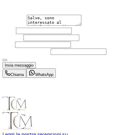
Non esitare a contattarci, saremo lieti di aiutarti qualsias
Messaggio
Nome
Cognome
Email
Telefono
(facoltativo)
Acconsento al trattamento dei miei dati personali da part
Invia messaggio
Chiama
WhatsApp
Leggi le nostre recensioni su