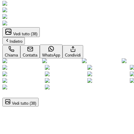
Vedi tutto (
38
)
Indietro
Chiama
Contatta
WhatsApp
Condividi
1
/
38
Vedi tutto (
38
)
Suzuki Swift