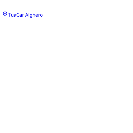
Sport 1.4 Boosterjet MHEV
18.850
€
TuaCar Alghero
Annuncio del
22/06/26
con
81
visite
Dettagli del veicolo
29.700
km
aprile 2021
Manuale
95kW (127CV)
Benzina
Proprietari:
1
Dati di base