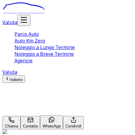
Valuta
Parco Auto
Auto Km Zero
Noleggio a Lungo Termine
Noleggio a Breve Termine
Agenzie
Valuta
Indietro
Suzuki Swift
Sport 1.4 Boosterjet MHEV
Chiama
Contatta
WhatsApp
Condividi