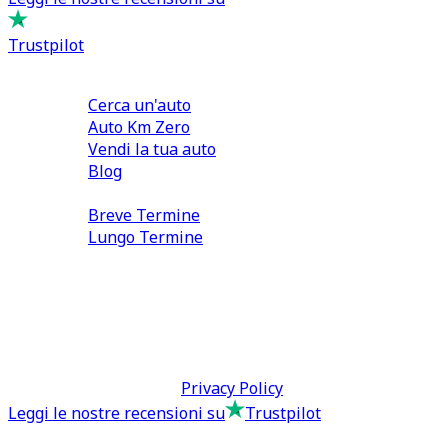
Trustpilot
Comprare e Vendere
Cerca un'auto
Auto Km Zero
Vendi la tua auto
Blog
Noleggio
Breve Termine
Lungo Termine
0110566970
direzione@tcmfranchising.it
tcmfranchisingsrl@pec.it
P.IVA: 13073640016
Termini & Condizioni -
Privacy Policy
Leggi le nostre recensioni su
Trustpilot