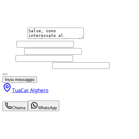
Hai bisogno di informazioni?
Non esitare a contattarci, saremo lieti di aiutarti qualsias
Messaggio
Nome
Cognome
Email
Telefono
(facoltativo)
Acconsento al trattamento dei miei dati personali da part
Invia messaggio
TuaCar Alghero
18.850
€
Chiama
WhatsApp
Annuncio del
22/06/26
con
81
visite
Hai bisogno di informazioni?