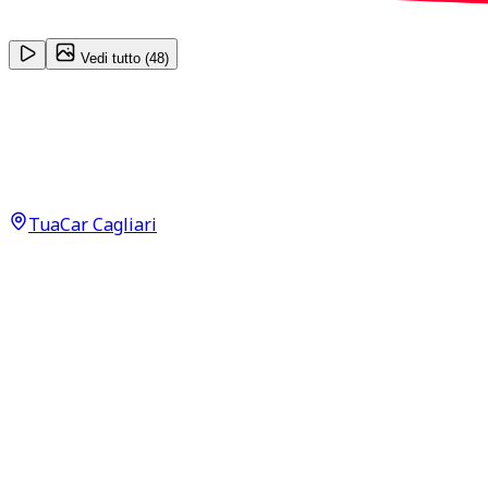
1
/
48
Vedi tutto (
48
)
Sportequipe Sportequipe 6
1.6 T‑GDI
27.990
€
TuaCar Cagliari
Annuncio del
08/06/26
con
37
visite
Dettagli del veicolo
31.500
km
aprile 2025
Automatico
137kW (184CV)