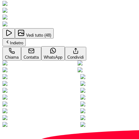
Vedi tutto (
48
)
Indietro
Chiama
Contatta
WhatsApp
Condividi