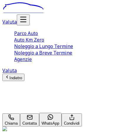
Valuta
Parco Auto
Auto Km Zero
Noleggio a Lungo Termine
Noleggio a Breve Termine
Agenzie
Valuta
Indietro
Sportequipe Sportequipe 6
1.6 T‑GDI
Chiama
Contatta
WhatsApp
Condividi