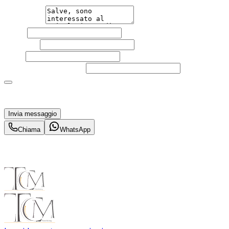
Messaggio
Nome
Cognome
Email
Telefono
(facoltativo)
Acconsento al trattamento dei miei dati personali da
parte di TuaCar. Posso revocare il consenso in qualsiasi
momento con effetto per il futuro.
Invia messaggio
Chiama
WhatsApp