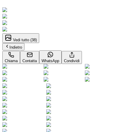
Neopatentati
Vedi tutto (
38
)
Indietro
Chiama
Contatta
WhatsApp
Condividi