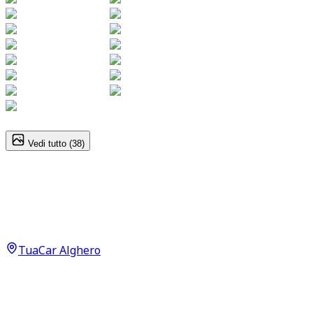
1
/
38
Vedi tutto (
38
)
Smart Fortwo
Pulse EQ Neopatentati
12.490
€
TuaCar Alghero
Annuncio del
06/05/26
con
75
visite
Dettagli del veicolo