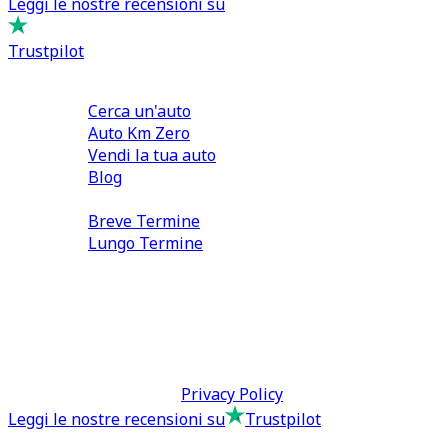
Leggi le nostre recensioni su
Trustpilot
Comprare e Vendere
Cerca un'auto
Auto Km Zero
Vendi la tua auto
Blog
Noleggio
Breve Termine
Lungo Termine
0110566970
direzione@tcmfranchising.it
tcmfranchisingsrl@pec.it
P.IVA: 13073640016
Termini & Condizioni -
Privacy Policy
Leggi le nostre recensioni su
Trustpilot