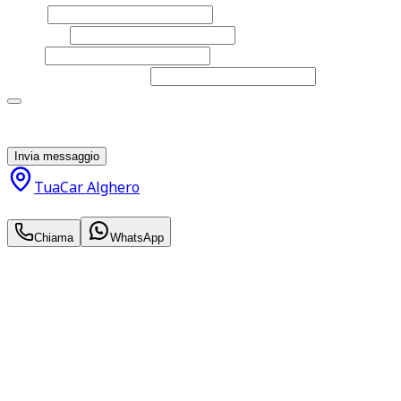
Nome
Cognome
Email
Telefono
(facoltativo)
Acconsento al trattamento dei miei dati personali da
parte di TuaCar. Posso revocare il consenso in qualsiasi
momento con effetto per il futuro.
Invia messaggio
TuaCar Alghero
12.490
€
Chiama
WhatsApp
Annuncio del
06/05/26
con
75
visite
Hai bisogno di informazioni?
Non esitare a contattarci, saremo lieti di aiutarti
qualsiasi necessità tu abbia, che sia vendere o acquistare
un'auto.