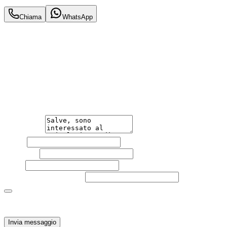
Chiama
WhatsApp
Annuncio del
13/06/26
con
21
visite
Hai bisogno di informazioni?
Non esitare a contattarci, saremo lieti di aiutarti
qualsiasi necessità tu abbia, che sia vendere o acquistare
un'auto.
Messaggio
Nome
Cognome
Email
Telefono
(facoltativo)
Acconsento al trattamento dei miei dati personali da
parte di TuaCar. Posso revocare il consenso in qualsiasi
momento con effetto per il futuro.
Invia messaggio