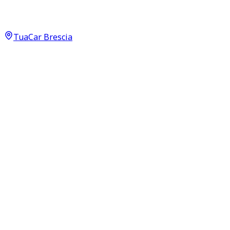
Passion EQ
11.400
€
TuaCar Brescia
Annuncio del
13/06/26
con
21
visite
Dettagli del veicolo
47.500
km
gennaio 2022
Automatico
60kW (80CV)
Elettrica
Proprietari:
2
Dati di base