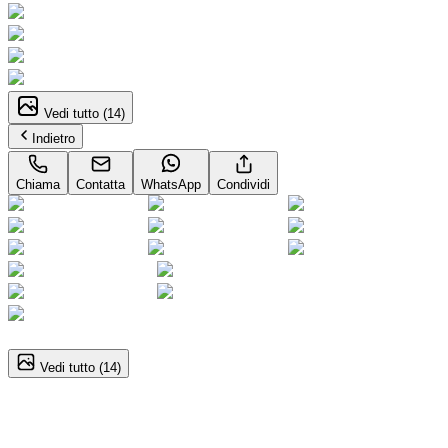
Vedi tutto (
14
)
Indietro
Chiama
Contatta
WhatsApp
Condividi
1
/
14
Vedi tutto (
14
)
Smart Fortwo