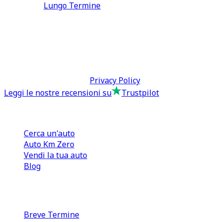
Lungo Termine
0110566970
direzione@tcmfranchising.it
tcmfranchisingsrl@pec.it
P.IVA: 13073640016
Termini & Condizioni -
Privacy Policy
Leggi le nostre recensioni su
Trustpilot
Comprare e Vendere
Cerca un'auto
Auto Km Zero
Vendi la tua auto
Blog
Noleggio
Breve Termine