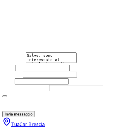
Telefono : 3513595387 www.tua-car.it
Hai bisogno di informazioni?
Non esitare a contattarci, saremo lieti di aiutarti
qualsiasi necessità tu abbia, che sia vendere o acquistare
un'auto.
Messaggio
Nome
Cognome
Email
Telefono
(facoltativo)
Acconsento al trattamento dei miei dati personali da
parte di TuaCar. Posso revocare il consenso in qualsiasi
momento con effetto per il futuro.
Invia messaggio
TuaCar Brescia
11.400
€