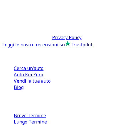
0110566970
direzione@tcmfranchising.it
tcmfranchisingsrl@pec.it
P.IVA: 13073640016
Termini & Condizioni -
Privacy Policy
Leggi le nostre recensioni su
Trustpilot
Comprare e Vendere
Cerca un'auto
Auto Km Zero
Vendi la tua auto
Blog
Noleggio
Breve Termine
Lungo Termine