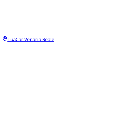
Seat León
Style 1.6 TDI Neopatentati
8.900
€
6.990
€
TuaCar Venaria Reale
Annuncio del
30/04/26
con
32
visite
Dettagli del veicolo
173.400
km
maggio 2014
Manuale
77kW (103CV)
Diesel
Proprietari:
2