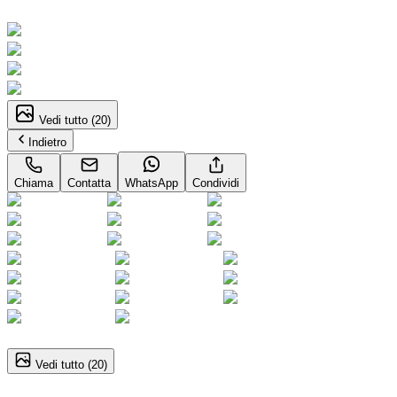
Neopatentati
Vedi tutto (
20
)
Indietro
Chiama
Contatta
WhatsApp
Condividi
1
/
20
Vedi tutto (
20
)