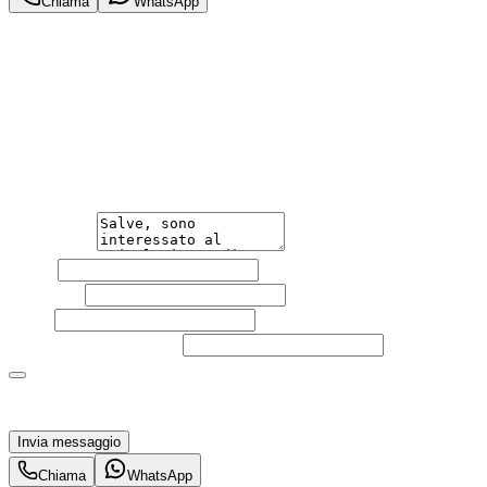
Chiama
WhatsApp
Annuncio del
30/04/26
con
32
visite
Hai bisogno di informazioni?
Non esitare a contattarci, saremo lieti di aiutarti
qualsiasi necessità tu abbia, che sia vendere o acquistare
un'auto.
Messaggio
Nome
Cognome
Email
Telefono
(facoltativo)
Acconsento al trattamento dei miei dati personali da
parte di TuaCar. Posso revocare il consenso in qualsiasi
momento con effetto per il futuro.
Invia messaggio
Chiama
WhatsApp