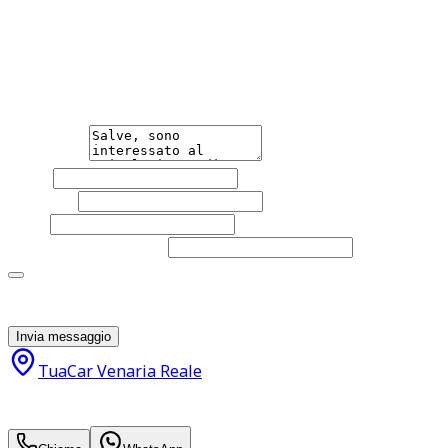
Hai bisogno di informazioni?
Non esitare a contattarci, saremo lieti di aiutarti
qualsiasi necessità tu abbia, che sia vendere o acquistare
un'auto.
Messaggio
Nome
Cognome
Email
Telefono
(facoltativo)
Acconsento al trattamento dei miei dati personali da
parte di TuaCar. Posso revocare il consenso in qualsiasi
momento con effetto per il futuro.
Invia messaggio
TuaCar Venaria Reale
8.900
€
6.990
€