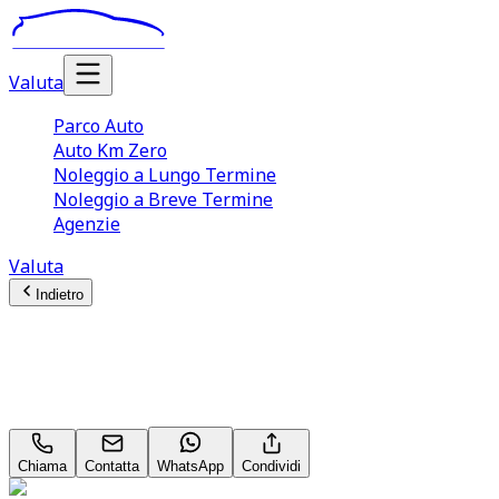
Valuta
Parco Auto
Auto Km Zero
Noleggio a Lungo Termine
Noleggio a Breve Termine
Agenzie
Valuta
Indietro
Seat León
Style 1.6 TDI Neopatentati
Chiama
Contatta
WhatsApp
Condividi