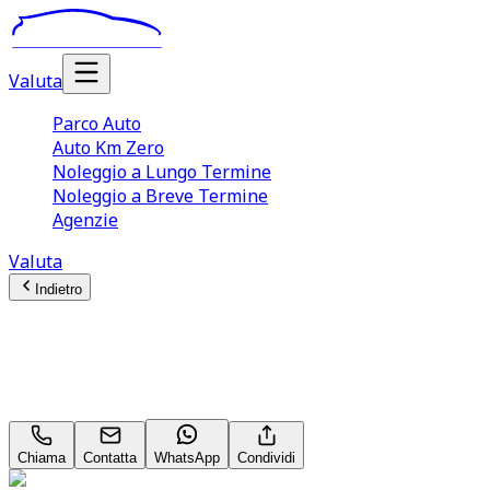
Valuta
Parco Auto
Auto Km Zero
Noleggio a Lungo Termine
Noleggio a Breve Termine
Agenzie
Valuta
Indietro
Renault Clio
Life 0.9 TCe 90 LPG Neopatentati
Chiama
Contatta
WhatsApp
Condividi