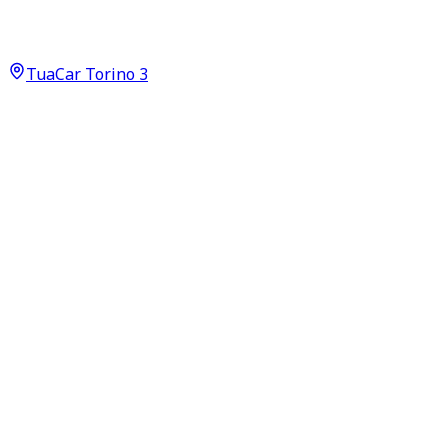
Life 0.9 TCe 90 LPG Neopatentati
9.950
€
TuaCar Torino 3
Annuncio del
02/07/26
con
16
visite
Dettagli del veicolo
65.000
km
aprile 2018
Manuale
66kW (89CV)
GPL
Proprietari:
1
Dati di base