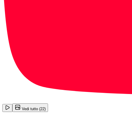
1
/
22
Vedi tutto (
22
)
Renault Clio