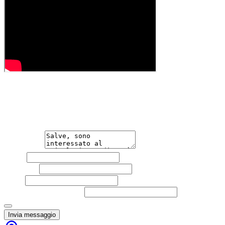
Hai bisogno di informazioni?
Non esitare a contattarci, saremo lieti di aiutarti qualsias
Messaggio
Nome
Cognome
Email
Telefono
(facoltativo)
Acconsento al trattamento dei miei dati personali da part
Invia messaggio