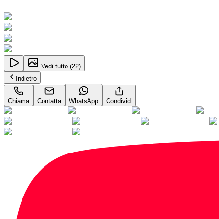
Neopatentati
Vedi tutto (
22
)
Indietro
Chiama
Contatta
WhatsApp
Condividi