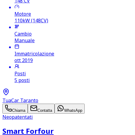
148
CV
Motore
110kW (148CV)
Cambio
Manuale
Immatricolazione
ott 2019
Posti
5 posti
TuaCar Taranto
Chiama
Contatta
WhatsApp
Neopatentati
Smart Forfour