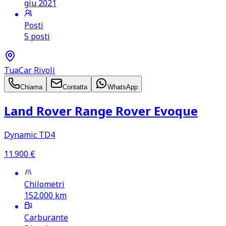
giu 2021
Posti
5 posti
TuaCar Rivoli
Chiama
Contatta
WhatsApp
Land Rover Range Rover Evoque
Dynamic TD4
11.900
€
Chilometri
152.000
km
Carburante