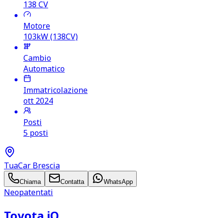
138
CV
Motore
103kW (138CV)
Cambio
Automatico
Immatricolazione
ott 2024
Posti
5 posti
TuaCar Brescia
Chiama
Contatta
WhatsApp
Neopatentati
Toyota iQ