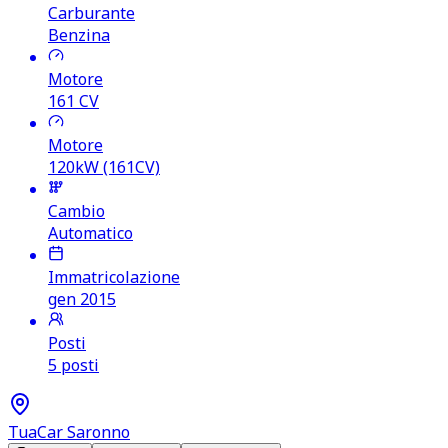
Carburante
Benzina
Motore
161
CV
Motore
120kW (161CV)
Cambio
Automatico
Immatricolazione
gen 2015
Posti
5 posti
TuaCar Saronno