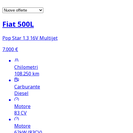
Fiat 500L
Pop Star 1.3 16V Multijet
7.000
€
Chilometri
108.250
km
Carburante
Diesel
Motore
83
CV
Motore
62kW (83CV)