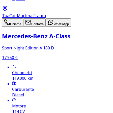
TuaCar Martina Franca
Chiama
Contatta
WhatsApp
Mercedes‑Benz A‑Class
Sport Night Edition A 180 D
17.950
€
Chilometri
119.000
km
Carburante
Diesel
Motore
114
CV