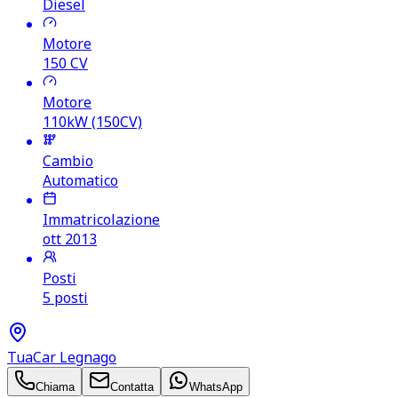
Diesel
Motore
150
CV
Motore
110kW (150CV)
Cambio
Automatico
Immatricolazione
ott 2013
Posti
5 posti
TuaCar Legnago
Chiama
Contatta
WhatsApp