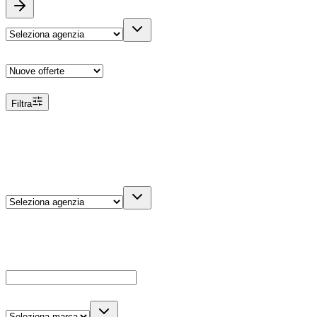
Ordina
Filtra
Filtri
Agenzia
Dettagli veicolo
Cerca
Es: Ford, Giulietta, ecc...
Marca