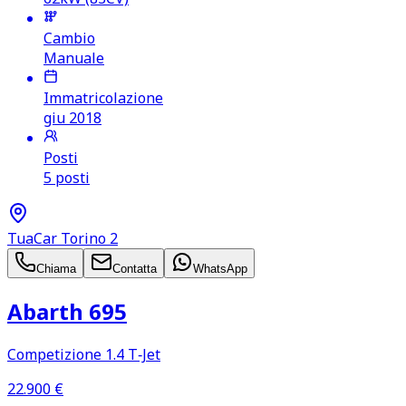
Cambio
Manuale
Immatricolazione
giu 2018
Posti
5 posti
TuaCar Torino 2
Chiama
Contatta
WhatsApp
Abarth 695
Competizione 1.4 T‑Jet
22.900
€