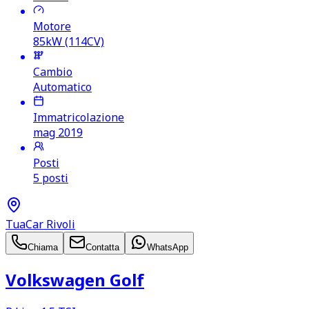
Motore
85kW (114CV)
Cambio
Automatico
Immatricolazione
mag 2019
Posti
5 posti
TuaCar Rivoli
Chiama
Contatta
WhatsApp
Volkswagen Golf