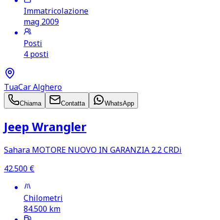
Immatricolazione
mag 2009
Posti
4 posti
TuaCar Alghero
Chiama
Contatta
WhatsApp
Jeep Wrangler
Sahara MOTORE NUOVO IN GARANZIA 2.2 CRDi
42.500
€
Chilometri
84.500
km