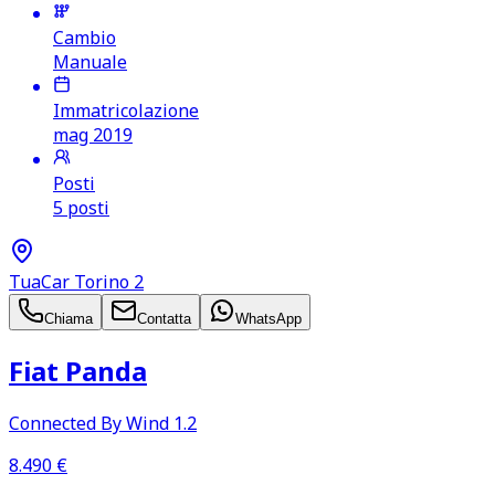
Cambio
Manuale
Immatricolazione
mag 2019
Posti
5 posti
TuaCar Torino 2
Chiama
Contatta
WhatsApp
Fiat Panda
Connected By Wind 1.2
8.490
€