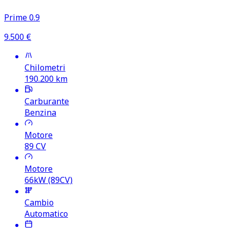
Prime 0.9
9.500
€
Chilometri
190.200
km
Carburante
Benzina
Motore
89
CV
Motore
66kW (89CV)
Cambio
Automatico