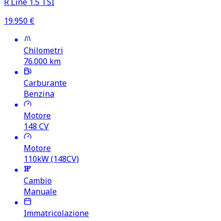
R Line 1.5 TSI
19.950
€
Chilometri
76.000
km
Carburante
Benzina
Motore
148
CV
Motore
110kW (148CV)
Cambio
Manuale
Immatricolazione