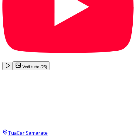
1
/
25
Vedi tutto (
25
)
Porsche Cayman / 718
Cayman
Style Edition 2.0
57.500
€
55.000
€
TuaCar Samarate