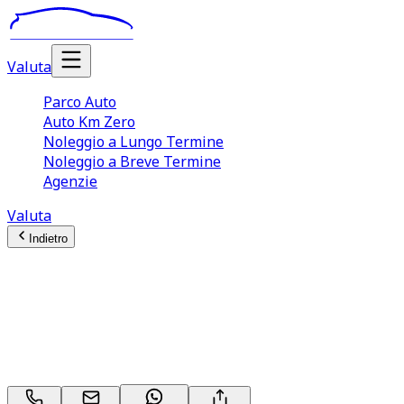
Valuta
Parco Auto
Auto Km Zero
Noleggio a Lungo Termine
Noleggio a Breve Termine
Agenzie
Valuta
Indietro
Porsche Cayman / 718
Cayman
Style Edition 2.0