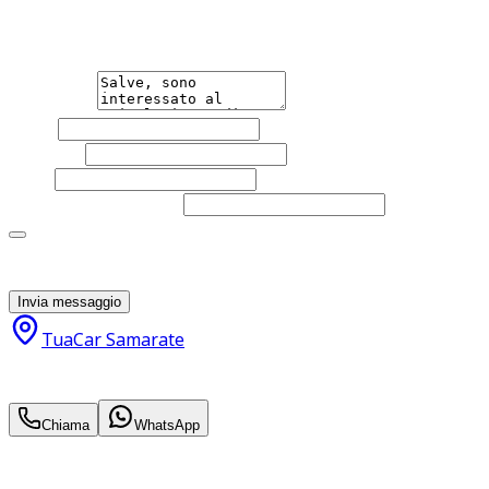
qualsiasi necessità tu abbia, che sia vendere o acquistare
un'auto.
Messaggio
Nome
Cognome
Email
Telefono
(facoltativo)
Acconsento al trattamento dei miei dati personali da
parte di TuaCar. Posso revocare il consenso in qualsiasi
momento con effetto per il futuro.
Invia messaggio
TuaCar Samarate
57.500
€
55.000
€
Chiama
WhatsApp
Annuncio del
08/05/26
con
59
visite