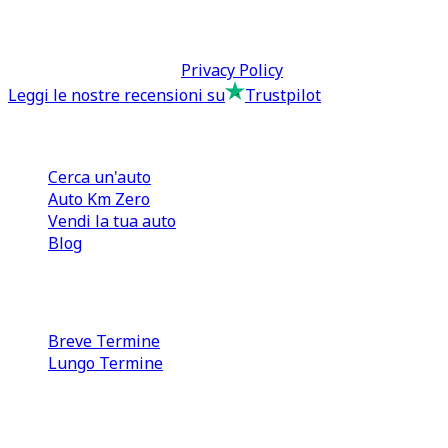
tcmfranchisingsrl@pec.it
P.IVA: 13073640016
Termini & Condizioni -
Privacy Policy
Leggi le nostre recensioni su
Trustpilot
Comprare e Vendere
Cerca un'auto
Auto Km Zero
Vendi la tua auto
Blog
Noleggio
Breve Termine
Lungo Termine
0110566970
direzione@tcmfranchising.it
tcmfranchisingsrl@pec.it