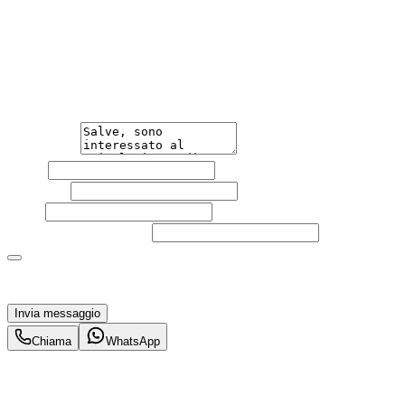
Hai bisogno di informazioni?
Non esitare a contattarci, saremo lieti di aiutarti
qualsiasi necessità tu abbia, che sia vendere o acquistare
un'auto.
Messaggio
Nome
Cognome
Email
Telefono
(facoltativo)
Acconsento al trattamento dei miei dati personali da
parte di TuaCar. Posso revocare il consenso in qualsiasi
momento con effetto per il futuro.
Invia messaggio
Chiama
WhatsApp