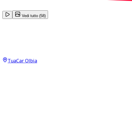
1
/
58
Vedi tutto (
58
)
Porsche Cayenne
Platinum Edition 3.0 Supercar
40.000
€
TuaCar Olbia
Annuncio del
13/05/26
con
38
visite
Dettagli del veicolo
173.000
km
aprile 2019
Automatico
250kW (335CV)