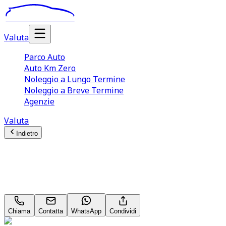
Valuta
Parco Auto
Auto Km Zero
Noleggio a Lungo Termine
Noleggio a Breve Termine
Agenzie
Valuta
Indietro
Porsche Cayenne
Platinum Edition 3.0 Supercar
Chiama
Contatta
WhatsApp
Condividi