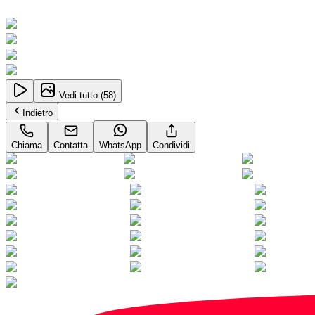
Supercar
Vedi tutto (
58
)
Indietro
Chiama
Contatta
WhatsApp
Condividi