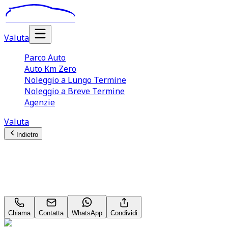
Valuta
Parco Auto
Auto Km Zero
Noleggio a Lungo Termine
Noleggio a Breve Termine
Agenzie
Valuta
Indietro
Peugeot 308
Allure Pack 1.6 PHEV 180 Neopatentati
Chiama
Contatta
WhatsApp
Condividi