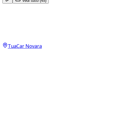
Vedi tutto (
45
)
Peugeot 308
Allure Pack 1.6 PHEV 180 Neopatentati
23.900
€
TuaCar Novara
Annuncio del
23/05/26
con
34
visite
Dettagli del veicolo
33.000
km
giugno 2023
Automatico
133kW (178CV)
Ibrida
Proprietari:
1