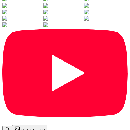
1
/
45