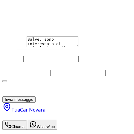
Hai bisogno di informazioni?
Non esitare a contattarci, saremo lieti di aiutarti
qualsiasi necessità tu abbia, che sia vendere o acquistare
un'auto.
Messaggio
Nome
Cognome
Email
Telefono
(facoltativo)
Acconsento al trattamento dei miei dati personali da
parte di TuaCar. Posso revocare il consenso in qualsiasi
momento con effetto per il futuro.
Invia messaggio
TuaCar Novara
23.900
€
Chiama
WhatsApp