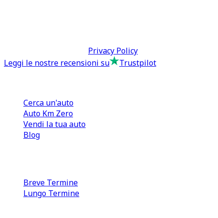
direzione@tcmfranchising.it
tcmfranchisingsrl@pec.it
P.IVA: 13073640016
Termini & Condizioni -
Privacy Policy
Leggi le nostre recensioni su
Trustpilot
Comprare e Vendere
Cerca un'auto
Auto Km Zero
Vendi la tua auto
Blog
Noleggio
Breve Termine
Lungo Termine
0110566970