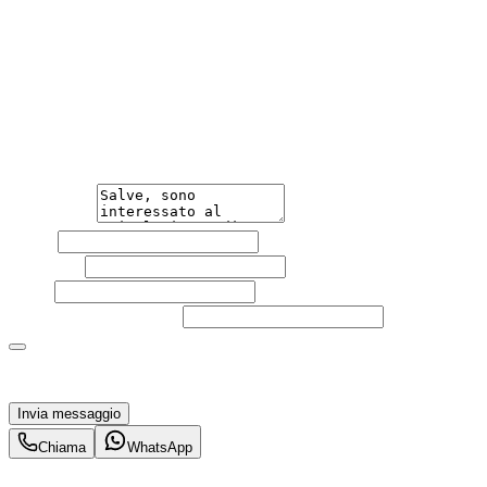
Annuncio del
23/05/26
con
34
visite
Hai bisogno di informazioni?
Non esitare a contattarci, saremo lieti di aiutarti
qualsiasi necessità tu abbia, che sia vendere o acquistare
un'auto.
Messaggio
Nome
Cognome
Email
Telefono
(facoltativo)
Acconsento al trattamento dei miei dati personali da
parte di TuaCar. Posso revocare il consenso in qualsiasi
momento con effetto per il futuro.
Invia messaggio
Chiama
WhatsApp