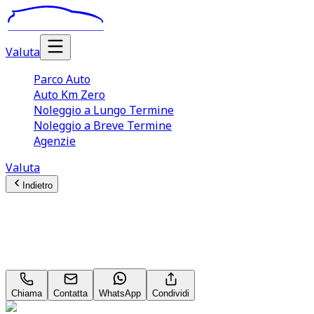
Valuta
Parco Auto
Auto Km Zero
Noleggio a Lungo Termine
Noleggio a Breve Termine
Agenzie
Valuta
Indietro
Peugeot 308
Allure 1.5 Blue HDI 130
Chiama
Contatta
WhatsApp
Condividi