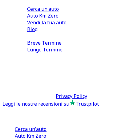
Comprare e Vendere
Cerca un'auto
Auto Km Zero
Vendi la tua auto
Blog
Noleggio
Breve Termine
Lungo Termine
0110566970
direzione@tcmfranchising.it
tcmfranchisingsrl@pec.it
P.IVA: 13073640016
Termini & Condizioni -
Privacy Policy
Leggi le nostre recensioni su
Trustpilot
Comprare e Vendere
Cerca un'auto
Auto Km Zero