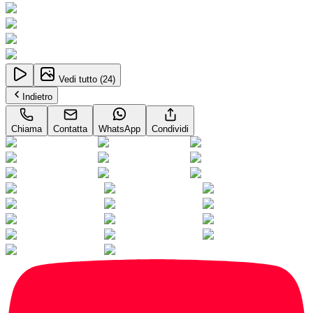
Vedi tutto (
24
)
Indietro
Chiama
Contatta
WhatsApp
Condividi