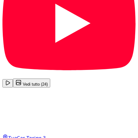
1
/
24
Vedi tutto (
24
)
Peugeot 308
Allure 1.5 Blue HDI 130
16.950
€
15.900
€
TuaCar Torino 3