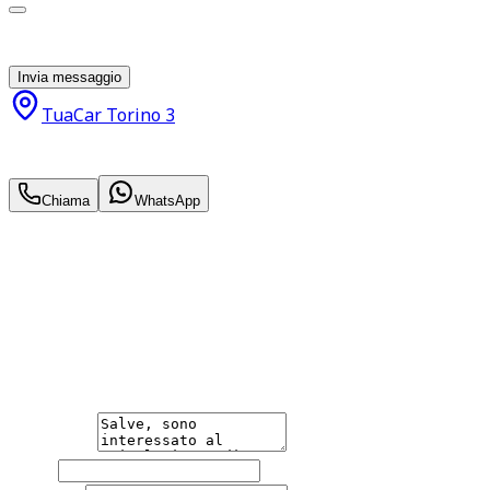
Acconsento al trattamento dei miei dati personali da
parte di TuaCar. Posso revocare il consenso in qualsiasi
momento con effetto per il futuro.
Invia messaggio
TuaCar Torino 3
16.950
€
15.900
€
Chiama
WhatsApp
Annuncio del
02/07/26
con
25
visite
Hai bisogno di informazioni?
Non esitare a contattarci, saremo lieti di aiutarti
qualsiasi necessità tu abbia, che sia vendere o acquistare
un'auto.
Messaggio
Nome