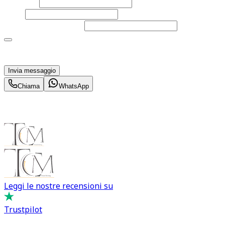
Cognome
Email
Telefono
(facoltativo)
Acconsento al trattamento dei miei dati personali da
parte di TuaCar. Posso revocare il consenso in qualsiasi
momento con effetto per il futuro.
Invia messaggio
Chiama
WhatsApp
Leggi le nostre recensioni su
Trustpilot