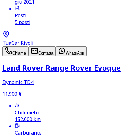
giu 2021
Posti
5 posti
TuaCar Rivoli
Chiama
Contatta
WhatsApp
Land Rover Range Rover Evoque
Dynamic TD4
11.900
€
Chilometri
152.000
km
Carburante