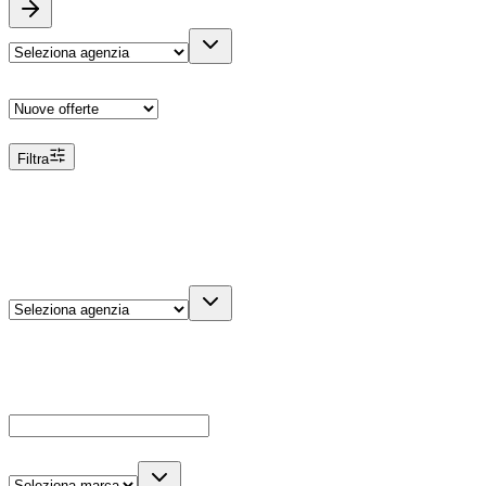
Ordina
Filtra
Filtri
Agenzia
Dettagli veicolo
Cerca
Es: Ford, Giulietta, ecc...
Marca