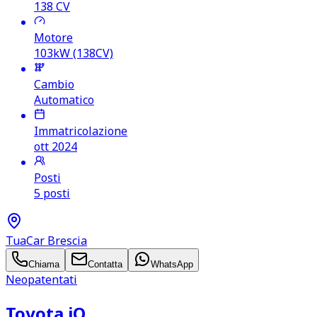
138
CV
Motore
103kW (138CV)
Cambio
Automatico
Immatricolazione
ott 2024
Posti
5 posti
TuaCar Brescia
Chiama
Contatta
WhatsApp
Neopatentati
Toyota iQ