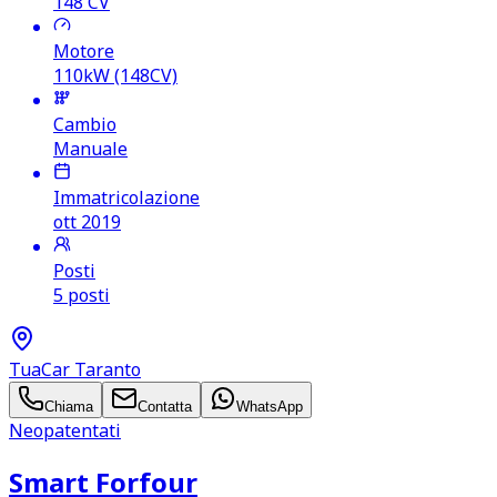
148
CV
Motore
110kW (148CV)
Cambio
Manuale
Immatricolazione
ott 2019
Posti
5 posti
TuaCar Taranto
Chiama
Contatta
WhatsApp
Neopatentati
Smart Forfour