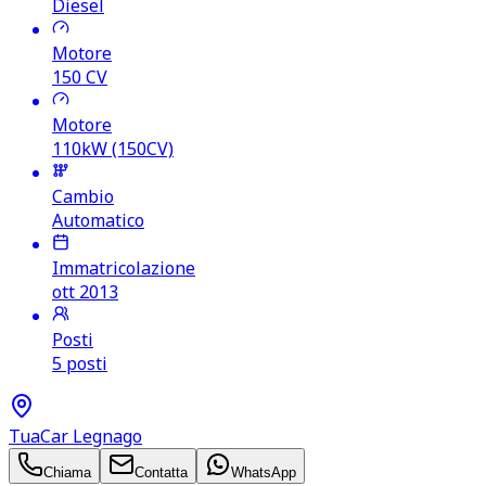
Diesel
Motore
150
CV
Motore
110kW (150CV)
Cambio
Automatico
Immatricolazione
ott 2013
Posti
5 posti
TuaCar Legnago
Chiama
Contatta
WhatsApp