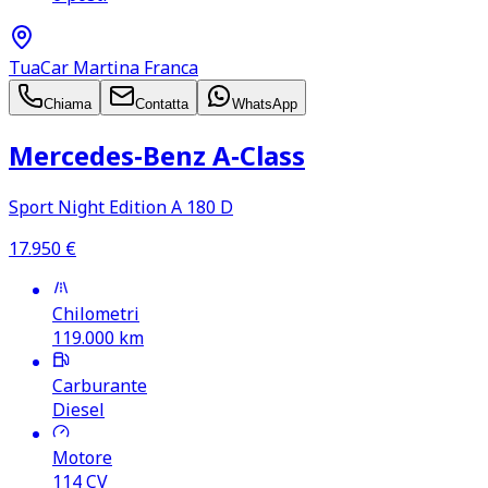
TuaCar Martina Franca
Chiama
Contatta
WhatsApp
Mercedes‑Benz A‑Class
Sport Night Edition A 180 D
17.950
€
Chilometri
119.000
km
Carburante
Diesel
Motore
114
CV