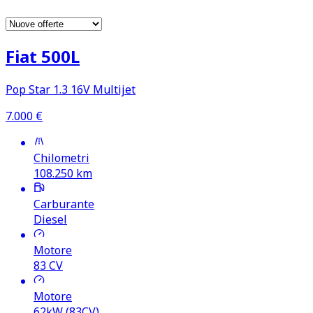
Fiat 500L
Pop Star 1.3 16V Multijet
7.000
€
Chilometri
108.250
km
Carburante
Diesel
Motore
83
CV
Motore
62kW (83CV)