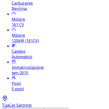
Carburante
Benzina
Motore
161
CV
Motore
120kW (161CV)
Cambio
Automatico
Immatricolazione
gen 2015
Posti
5 posti
TuaCar Saronno