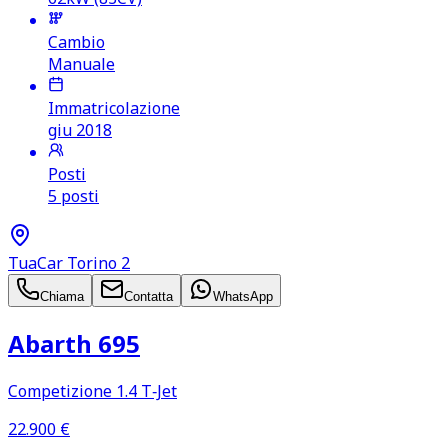
Cambio
Manuale
Immatricolazione
giu 2018
Posti
5 posti
TuaCar Torino 2
Chiama
Contatta
WhatsApp
Abarth 695
Competizione 1.4 T‑Jet
22.900
€