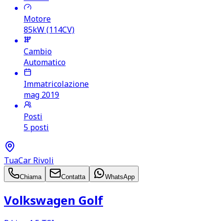
Motore
85kW (114CV)
Cambio
Automatico
Immatricolazione
mag 2019
Posti
5 posti
TuaCar Rivoli
Chiama
Contatta
WhatsApp
Volkswagen Golf