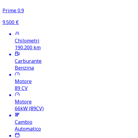
Prime 0.9
9.500
€
Chilometri
190.200
km
Carburante
Benzina
Motore
89
CV
Motore
66kW (89CV)
Cambio
Automatico