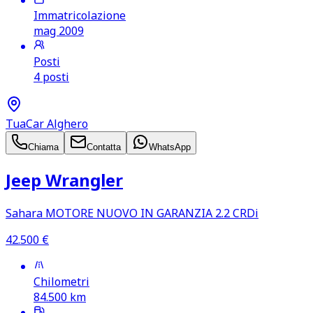
Immatricolazione
mag 2009
Posti
4 posti
TuaCar Alghero
Chiama
Contatta
WhatsApp
Jeep Wrangler
Sahara MOTORE NUOVO IN GARANZIA 2.2 CRDi
42.500
€
Chilometri
84.500
km