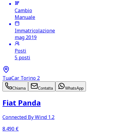
Cambio
Manuale
Immatricolazione
mag 2019
Posti
5 posti
TuaCar Torino 2
Chiama
Contatta
WhatsApp
Fiat Panda
Connected By Wind 1.2
8.490
€