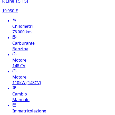
R Line 1.5 TSI
19.950
€
Chilometri
76.000
km
Carburante
Benzina
Motore
148
CV
Motore
110kW (148CV)
Cambio
Manuale
Immatricolazione