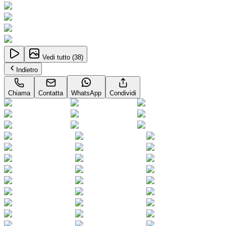
Vedi tutto (
38
)
Indietro
Chiama
Contatta
WhatsApp
Condividi