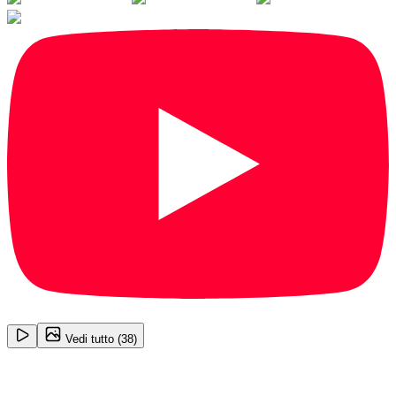
1
/
38
Vedi tutto (
38
)
Peugeot 308