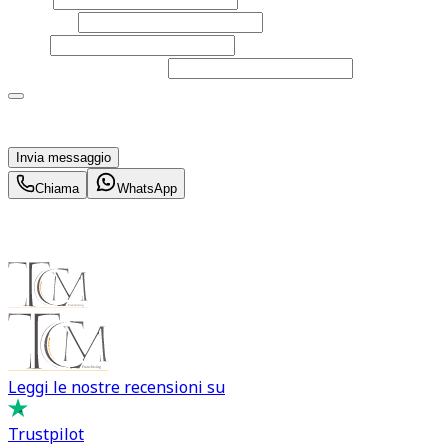
Cognome
Email
Telefono
(facoltativo)
Acconsento al trattamento dei miei dati personali da
parte di TuaCar. Posso revocare il consenso in qualsiasi
momento con effetto per il futuro.
Invia messaggio
Chiama
WhatsApp
Leggi le nostre recensioni su
Trustpilot