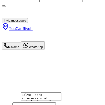
Acconsento al trattamento dei miei dati personali da
parte di TuaCar. Posso revocare il consenso in qualsiasi
momento con effetto per il futuro.
Invia messaggio
TuaCar Rivoli
9.500
€
8.450
€
Chiama
WhatsApp
Annuncio del
26/05/26
con
28
visite
Hai bisogno di informazioni?
Non esitare a contattarci, saremo lieti di aiutarti
qualsiasi necessità tu abbia, che sia vendere o acquistare
un'auto.
Messaggio
Nome