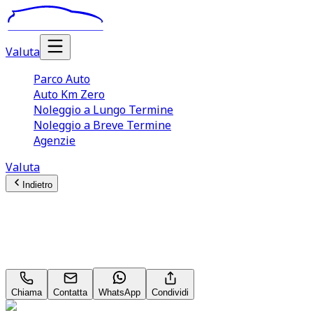
Valuta
Parco Auto
Auto Km Zero
Noleggio a Lungo Termine
Noleggio a Breve Termine
Agenzie
Valuta
Indietro
Peugeot 308
Allure 1.5 Blue HDI 130
Chiama
Contatta
WhatsApp
Condividi