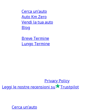
Comprare e Vendere
Cerca un'auto
Auto Km Zero
Vendi la tua auto
Blog
Noleggio
Breve Termine
Lungo Termine
0110566970
direzione@tcmfranchising.it
tcmfranchisingsrl@pec.it
P.IVA: 13073640016
Termini & Condizioni -
Privacy Policy
Leggi le nostre recensioni su
Trustpilot
Comprare e Vendere
Cerca un'auto