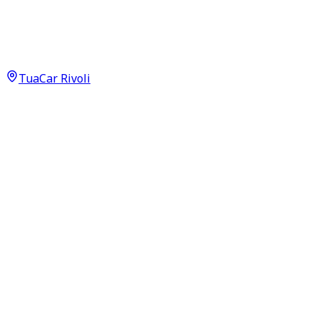
Allure 1.5 Blue HDI 130
9.500
€
8.450
€
TuaCar Rivoli
Annuncio del
26/05/26
con
28
visite
Dettagli del veicolo
121.000
km
maggio 2019
Automatico
96kW (129CV)
Diesel
Proprietari:
2