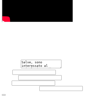
Hai bisogno di informazioni?
Non esitare a contattarci, saremo lieti di aiutarti
qualsiasi necessità tu abbia, che sia vendere o acquistare
un'auto.
Messaggio
Nome
Cognome
Email
Telefono
(facoltativo)
Acconsento al trattamento dei miei dati personali da
parte di TuaCar. Posso revocare il consenso in qualsiasi
momento con effetto per il futuro.