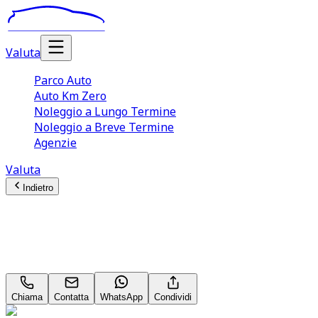
Valuta
Parco Auto
Auto Km Zero
Noleggio a Lungo Termine
Noleggio a Breve Termine
Agenzie
Valuta
Indietro
Peugeot 3008
GT Pack DARK PACK 1.5 Blue HDI 130
Chiama
Contatta
WhatsApp
Condividi