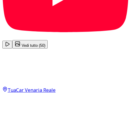
1
/
50
Vedi tutto (
50
)
Peugeot 3008
GT Pack DARK PACK 1.5 Blue HDI 130
19.890
€
TuaCar Venaria Reale
Annuncio del
04/07/26
con
32
visite
Dettagli del veicolo
75.000
km