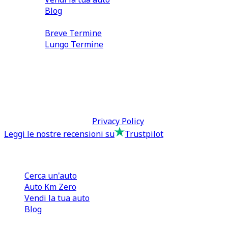
Blog
Noleggio
Breve Termine
Lungo Termine
0110566970
direzione@tcmfranchising.it
tcmfranchisingsrl@pec.it
P.IVA: 13073640016
Termini & Condizioni -
Privacy Policy
Leggi le nostre recensioni su
Trustpilot
Comprare e Vendere
Cerca un'auto
Auto Km Zero
Vendi la tua auto
Blog