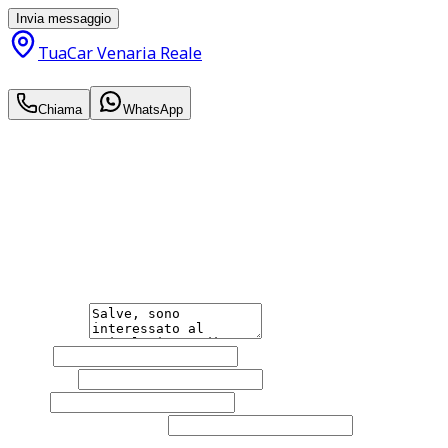
Invia messaggio
TuaCar Venaria Reale
19.890
€
Chiama
WhatsApp
Annuncio del
04/07/26
con
32
visite
Hai bisogno di informazioni?
Non esitare a contattarci, saremo lieti di aiutarti
qualsiasi necessità tu abbia, che sia vendere o acquistare
un'auto.
Messaggio
Nome
Cognome
Email
Telefono
(facoltativo)
Acconsento al trattamento dei miei dati personali da