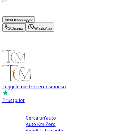
parte di TuaCar. Posso revocare il consenso in qualsiasi
momento con effetto per il futuro.
Invia messaggio
Chiama
WhatsApp
Leggi le nostre recensioni su
Trustpilot
Comprare e Vendere
Cerca un'auto
Auto Km Zero
Vendi la tua auto