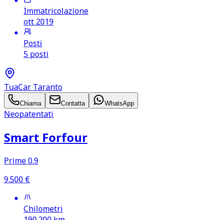
Immatricolazione
ott 2019
Posti
5 posti
TuaCar Taranto
Chiama
Contatta
WhatsApp
Neopatentati
Smart Forfour
Prime 0.9
9.500
€
Chilometri
190.200
km