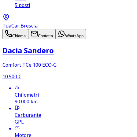
5 posti
TuaCar Brescia
Chiama
Contatta
WhatsApp
Dacia Sandero
Comfort TCe 100 ECO‑G
10.900
€
Chilometri
90.000
km
Carburante
GPL
Motore