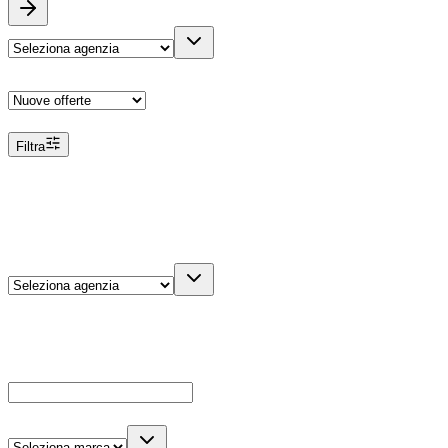
Ordina
Filtra
Filtri
Agenzia
Dettagli veicolo
Cerca
Es: Ford, Giulietta, ecc...
Marca