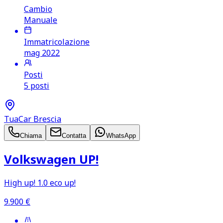
Cambio
Manuale
Immatricolazione
mag 2022
Posti
5 posti
TuaCar Brescia
Chiama
Contatta
WhatsApp
Volkswagen UP!
High up! 1.0 eco up!
9.900
€