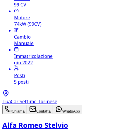
99
CV
Motore
74kW (99CV)
Cambio
Manuale
Immatricolazione
giu 2022
Posti
5 posti
TuaCar Settimo Torinese
Chiama
Contatta
WhatsApp
Alfa Romeo Stelvio