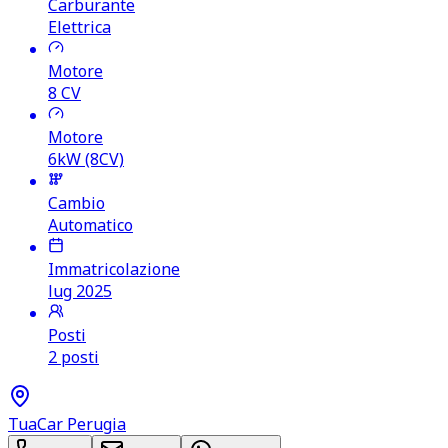
Carburante
Elettrica
Motore
8
CV
Motore
6kW (8CV)
Cambio
Automatico
Immatricolazione
lug 2025
Posti
2 posti
TuaCar Perugia