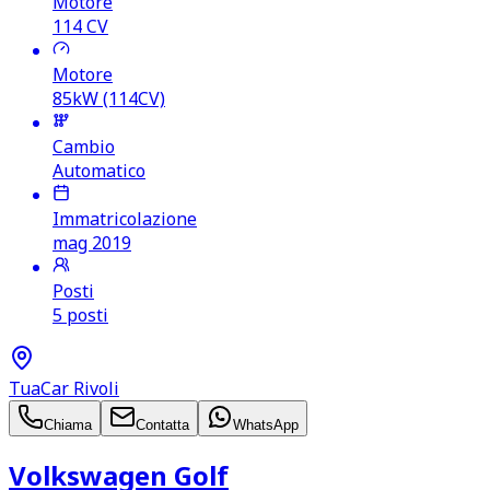
Motore
114
CV
Motore
85kW (114CV)
Cambio
Automatico
Immatricolazione
mag 2019
Posti
5 posti
TuaCar Rivoli
Chiama
Contatta
WhatsApp
Volkswagen Golf