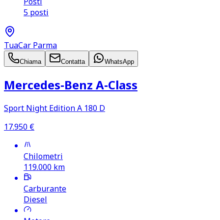
Posti
5 posti
TuaCar Parma
Chiama
Contatta
WhatsApp
Mercedes‑Benz A‑Class
Sport Night Edition A 180 D
17.950
€
Chilometri
119.000
km
Carburante
Diesel