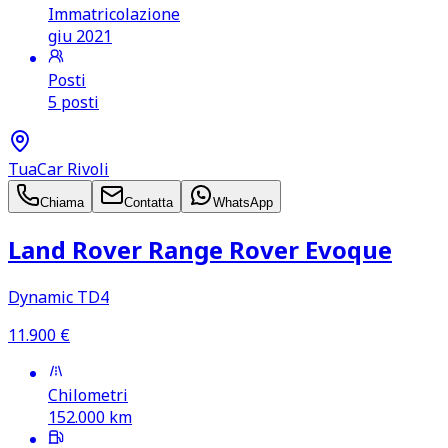
Immatricolazione
giu 2021
Posti
5 posti
TuaCar Rivoli
Chiama
Contatta
WhatsApp
Land Rover Range Rover Evoque
Dynamic TD4
11.900
€
Chilometri
152.000
km