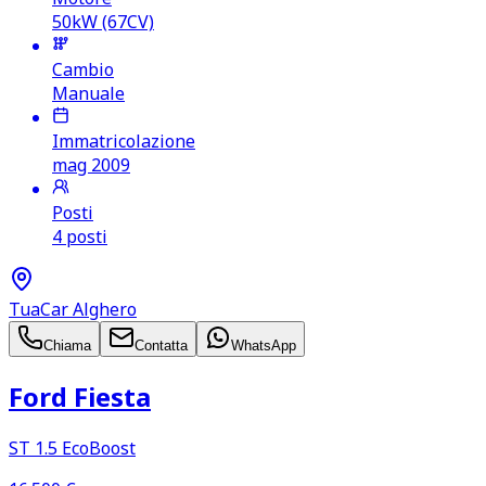
50kW (67CV)
Cambio
Manuale
Immatricolazione
mag 2009
Posti
4 posti
TuaCar Alghero
Chiama
Contatta
WhatsApp
Ford Fiesta
ST 1.5 EcoBoost