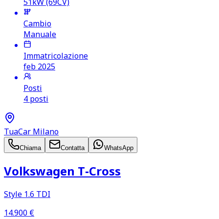
51kW (69CV)
Cambio
Manuale
Immatricolazione
feb 2025
Posti
4 posti
TuaCar Milano
Chiama
Contatta
WhatsApp
Volkswagen T‑Cross
Style 1.6 TDI
14.900
€