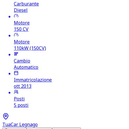
Carburante
Diesel
Motore
150
CV
Motore
110kW (150CV)
Cambio
Automatico
Immatricolazione
ott 2013
Posti
5 posti
TuaCar Legnago