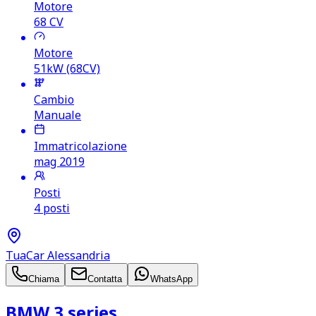
Motore
68
CV
Motore
51kW (68CV)
Cambio
Manuale
Immatricolazione
mag 2019
Posti
4 posti
TuaCar Alessandria
Chiama
Contatta
WhatsApp
BMW 3 series