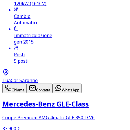
120kW (161CV)
Cambio
Automatico
Immatricolazione
gen 2015
Posti
5 posti
TuaCar Saronno
Chiama
Contatta
WhatsApp
Mercedes‑Benz GLE‑Class
Coupè Premium AMG 4matic GLE 350 D V6
33.900
€