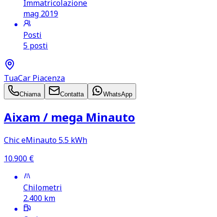
Immatricolazione
mag 2019
Posti
5 posti
TuaCar Piacenza
Chiama
Contatta
WhatsApp
Aixam /​ mega Minauto
Chic eMinauto 5.5 kWh
10.900
€
Chilometri
2.400
km