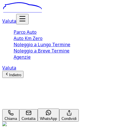
Valuta
Parco Auto
Auto Km Zero
Noleggio a Lungo Termine
Noleggio a Breve Termine
Agenzie
Valuta
Indietro
Peugeot 2008
GT 1.2 PureTech 130
Chiama
Contatta
WhatsApp
Condividi