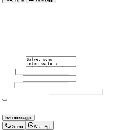
Chiama
WhatsApp
Annuncio del
27/06/26
con
10
visite
Hai bisogno di informazioni?
Non esitare a contattarci, saremo lieti di aiutarti
qualsiasi necessità tu abbia, che sia vendere o acquistare
un'auto.
Messaggio
Nome
Cognome
Email
Telefono
(facoltativo)
Acconsento al trattamento dei miei dati personali da
parte di TuaCar. Posso revocare il consenso in qualsiasi
momento con effetto per il futuro.
Invia messaggio
Chiama
WhatsApp