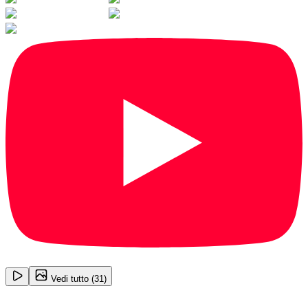
1
/
31
Vedi tutto (
31
)