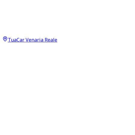
Peugeot 2008
GT 1.2 PureTech 130
15.900
€
14.900
€
TuaCar Venaria Reale
Annuncio del
27/06/26
con
10
visite
Dettagli del veicolo
55.200
km
febbraio 2021
Manuale
96kW (129CV)
Benzina
Proprietari:
2