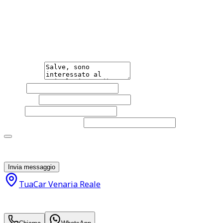
Hai bisogno di informazioni?
Non esitare a contattarci, saremo lieti di aiutarti
qualsiasi necessità tu abbia, che sia vendere o acquistare
un'auto.
Messaggio
Nome
Cognome
Email
Telefono
(facoltativo)
Acconsento al trattamento dei miei dati personali da
parte di TuaCar. Posso revocare il consenso in qualsiasi
momento con effetto per il futuro.
Invia messaggio
TuaCar Venaria Reale
15.900
€
14.900
€