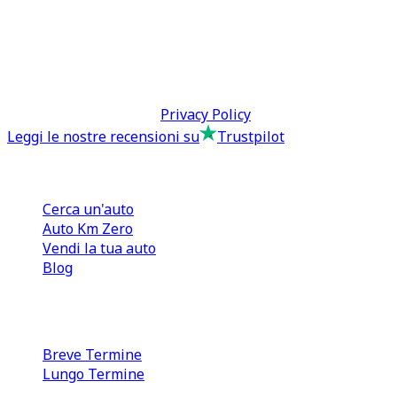
0110566970
direzione@tcmfranchising.it
tcmfranchisingsrl@pec.it
P.IVA: 13073640016
Termini & Condizioni -
Privacy Policy
Leggi le nostre recensioni su
Trustpilot
Comprare e Vendere
Cerca un'auto
Auto Km Zero
Vendi la tua auto
Blog
Noleggio
Breve Termine
Lungo Termine