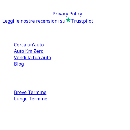
Termini & Condizioni -
Privacy Policy
Leggi le nostre recensioni su
Trustpilot
Comprare e Vendere
Cerca un'auto
Auto Km Zero
Vendi la tua auto
Blog
Noleggio
Breve Termine
Lungo Termine
0110566970
direzione@tcmfranchising.it
tcmfranchisingsrl@pec.it
P.IVA: 13073640016