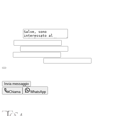
Non esitare a contattarci, saremo lieti di aiutarti
qualsiasi necessità tu abbia, che sia vendere o acquistare
un'auto.
Messaggio
Nome
Cognome
Email
Telefono
(facoltativo)
Acconsento al trattamento dei miei dati personali da
parte di TuaCar. Posso revocare il consenso in qualsiasi
momento con effetto per il futuro.
Invia messaggio
Chiama
WhatsApp