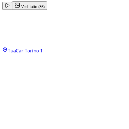
Vedi tutto (
36
)
Peugeot 2008
Allure 1.5 Blue HDI 100 Neopatentati
8.990
€
TuaCar Torino 1
Annuncio del
15/06/26
con
50
visite
Dettagli del veicolo
88.900
km
agosto 2019
Manuale
75kW (101CV)
Diesel