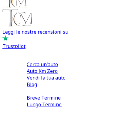
Leggi le nostre recensioni su
Trustpilot
Comprare e Vendere
Cerca un'auto
Auto Km Zero
Vendi la tua auto
Blog
Noleggio
Breve Termine
Lungo Termine
0110566970
direzione@tcmfranchising.it
tcmfranchisingsrl@pec.it
P.IVA: 13073640016