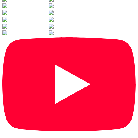
1
/
36