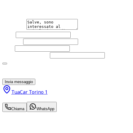
qualsiasi necessità tu abbia, che sia vendere o acquistare
un'auto.
Messaggio
Nome
Cognome
Email
Telefono
(facoltativo)
Acconsento al trattamento dei miei dati personali da
parte di TuaCar. Posso revocare il consenso in qualsiasi
momento con effetto per il futuro.
Invia messaggio
TuaCar Torino 1
8.990
€
Chiama
WhatsApp
Annuncio del
15/06/26
con
50
visite
Hai bisogno di informazioni?