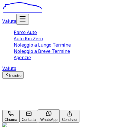
Valuta
Parco Auto
Auto Km Zero
Noleggio a Lungo Termine
Noleggio a Breve Termine
Agenzie
Valuta
Indietro
Opel Mokka/Mokka X
GS Line Mokka‑e Neopatentati
Chiama
Contatta
WhatsApp
Condividi