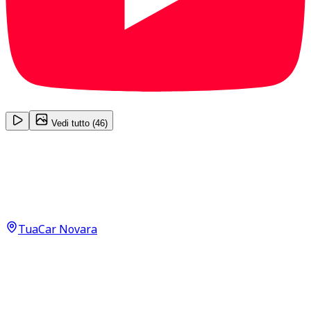
1
/
46
Vedi tutto (
46
)
Opel Mokka/Mokka X
GS Line Mokka‑e Neopatentati
13.800
€
TuaCar Novara
Annuncio del
19/06/26
con
74
visite
Dettagli del veicolo