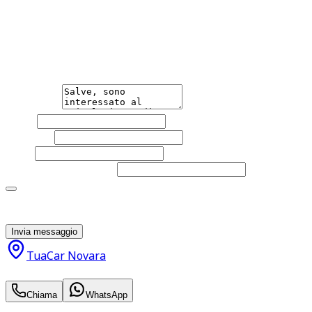
Hai bisogno di informazioni?
Non esitare a contattarci, saremo lieti di aiutarti
qualsiasi necessità tu abbia, che sia vendere o acquistare
un'auto.
Messaggio
Nome
Cognome
Email
Telefono
(facoltativo)
Acconsento al trattamento dei miei dati personali da
parte di TuaCar. Posso revocare il consenso in qualsiasi
momento con effetto per il futuro.
Invia messaggio
TuaCar Novara
13.800
€
Chiama
WhatsApp