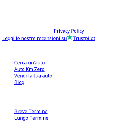
direzione@tcmfranchising.it
tcmfranchisingsrl@pec.it
P.IVA: 13073640016
Termini & Condizioni -
Privacy Policy
Leggi le nostre recensioni su
Trustpilot
Comprare e Vendere
Cerca un'auto
Auto Km Zero
Vendi la tua auto
Blog
Noleggio
Breve Termine
Lungo Termine
0110566970