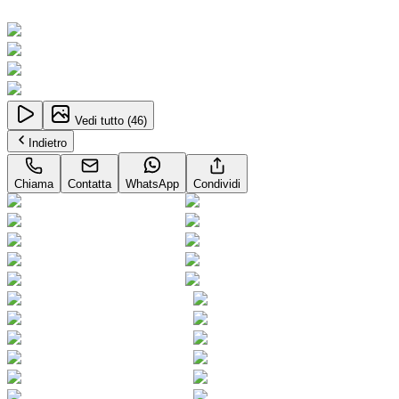
Neopatentati
Vedi tutto (
46
)
Indietro
Chiama
Contatta
WhatsApp
Condividi