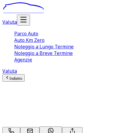
Valuta
Parco Auto
Auto Km Zero
Noleggio a Lungo Termine
Noleggio a Breve Termine
Agenzie
Valuta
Indietro
Opel Grandland/Grandland
X
120 Anniversary 1.5 D