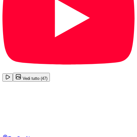
1
/
47
Vedi tutto (
47
)
Opel Grandland/Grandland
X
120 Anniversary 1.5 D
13.200
€