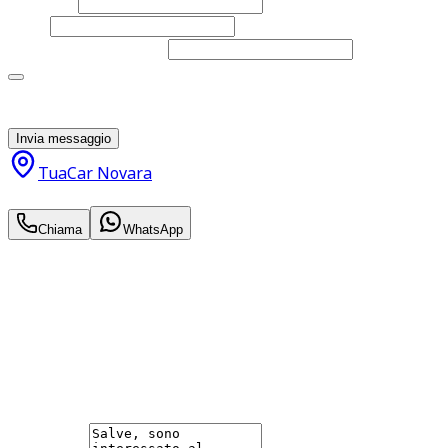
Cognome
Email
Telefono
(facoltativo)
Acconsento al trattamento dei miei dati personali da
parte di TuaCar. Posso revocare il consenso in qualsiasi
momento con effetto per il futuro.
Invia messaggio
TuaCar Novara
13.200
€
Chiama
WhatsApp
Annuncio del
20/04/26
con
43
visite
Hai bisogno di informazioni?
Non esitare a contattarci, saremo lieti di aiutarti
qualsiasi necessità tu abbia, che sia vendere o acquistare
un'auto.