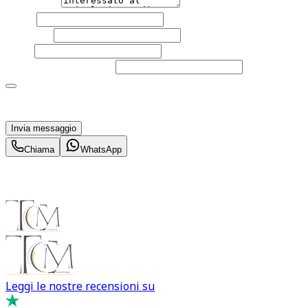
Messaggio
Nome
Cognome
Email
Telefono
(facoltativo)
Acconsento al trattamento dei miei dati personali da
parte di TuaCar. Posso revocare il consenso in qualsiasi
momento con effetto per il futuro.
Invia messaggio
Chiama
WhatsApp
Leggi le nostre recensioni su