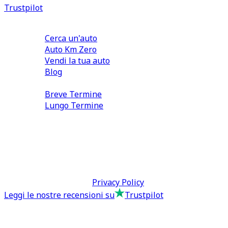
Trustpilot
Comprare e Vendere
Cerca un'auto
Auto Km Zero
Vendi la tua auto
Blog
Noleggio
Breve Termine
Lungo Termine
0110566970
direzione@tcmfranchising.it
tcmfranchisingsrl@pec.it
P.IVA: 13073640016
Termini & Condizioni -
Privacy Policy
Leggi le nostre recensioni su
Trustpilot
Comprare e Vendere