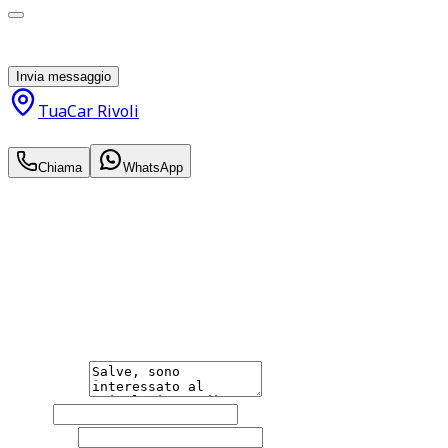
Acconsento al trattamento dei miei dati personali da
parte di TuaCar. Posso revocare il consenso in qualsiasi
momento con effetto per il futuro.
Invia messaggio
TuaCar Rivoli
8.950
€
Chiama
WhatsApp
Annuncio del
19/06/26
con
66
visite
Hai bisogno di informazioni?
Non esitare a contattarci, saremo lieti di aiutarti
qualsiasi necessità tu abbia, che sia vendere o acquistare
un'auto.
Messaggio
Nome
Cognome