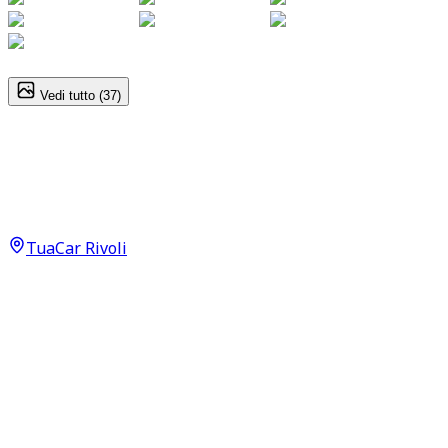
1
/
37
Vedi tutto (
37
)
Opel Corsa
Edition 1.2 Neopatentati
8.950
€
TuaCar Rivoli
Annuncio del
19/06/26
con
66
visite
Dettagli del veicolo
36.500
km
ottobre 2021
Manuale