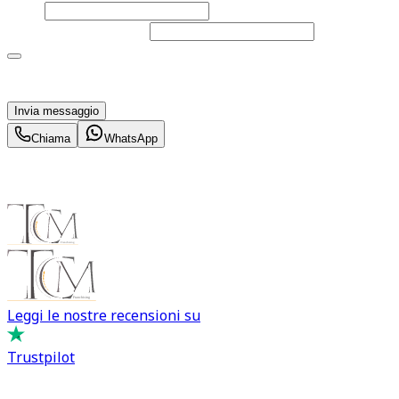
Email
Telefono
(facoltativo)
Acconsento al trattamento dei miei dati personali da
parte di TuaCar. Posso revocare il consenso in qualsiasi
momento con effetto per il futuro.
Invia messaggio
Chiama
WhatsApp
Leggi le nostre recensioni su
Trustpilot
Comprare e Vendere