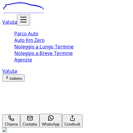
Valuta
Parco Auto
Auto Km Zero
Noleggio a Lungo Termine
Noleggio a Breve Termine
Agenzie
Valuta
Indietro
Opel Corsa
Edition 1.2 Neopatentati
Chiama
Contatta
WhatsApp
Condividi