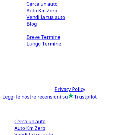
Cerca un'auto
Auto Km Zero
Vendi la tua auto
Blog
Noleggio
Breve Termine
Lungo Termine
0110566970
direzione@tcmfranchising.it
tcmfranchisingsrl@pec.it
P.IVA: 13073640016
Termini & Condizioni -
Privacy Policy
Leggi le nostre recensioni su
Trustpilot
Comprare e Vendere
Cerca un'auto
Auto Km Zero
Vendi la tua auto