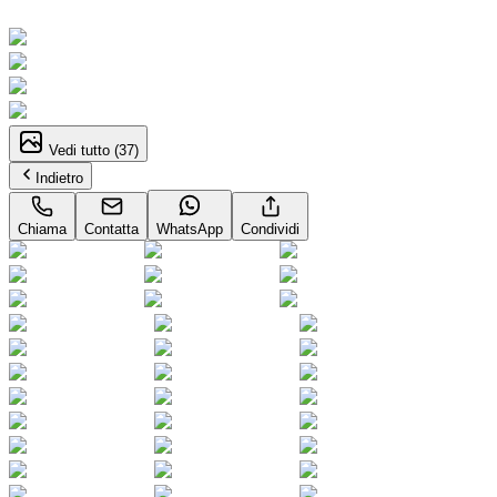
Neopatentati
Vedi tutto (
37
)
Indietro
Chiama
Contatta
WhatsApp
Condividi