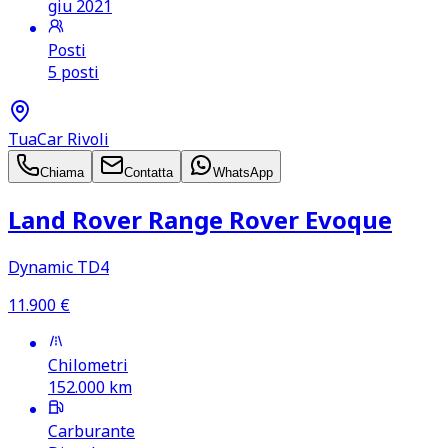
giu 2021
Posti
5 posti
TuaCar Rivoli
Chiama
Contatta
WhatsApp
Land Rover Range Rover Evoque
Dynamic TD4
11.900
€
Chilometri
152.000
km
Carburante