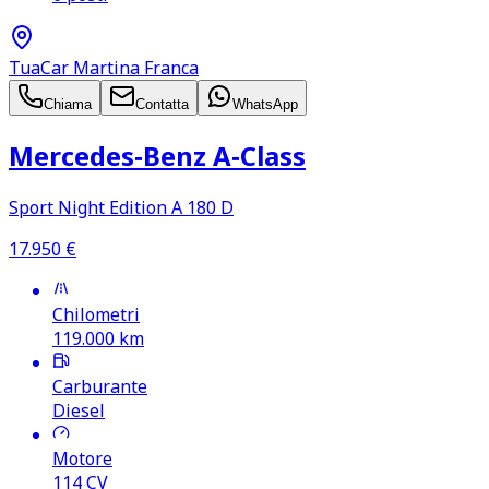
TuaCar Martina Franca
Chiama
Contatta
WhatsApp
Mercedes‑Benz A‑Class
Sport Night Edition A 180 D
17.950
€
Chilometri
119.000
km
Carburante
Diesel
Motore
114
CV