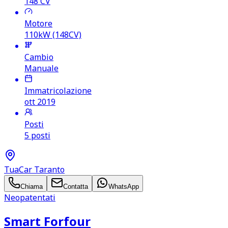
148
CV
Motore
110kW (148CV)
Cambio
Manuale
Immatricolazione
ott 2019
Posti
5 posti
TuaCar Taranto
Chiama
Contatta
WhatsApp
Neopatentati
Smart Forfour