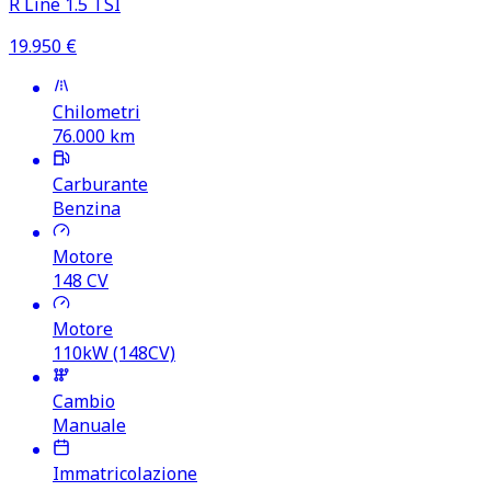
R Line 1.5 TSI
19.950
€
Chilometri
76.000
km
Carburante
Benzina
Motore
148
CV
Motore
110kW (148CV)
Cambio
Manuale
Immatricolazione