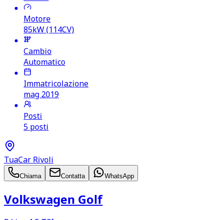
Motore
85kW (114CV)
Cambio
Automatico
Immatricolazione
mag 2019
Posti
5 posti
TuaCar Rivoli
Chiama
Contatta
WhatsApp
Volkswagen Golf