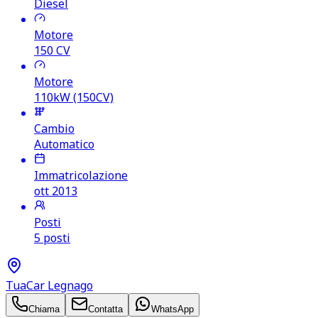
Diesel
Motore
150
CV
Motore
110kW (150CV)
Cambio
Automatico
Immatricolazione
ott 2013
Posti
5 posti
TuaCar Legnago
Chiama
Contatta
WhatsApp