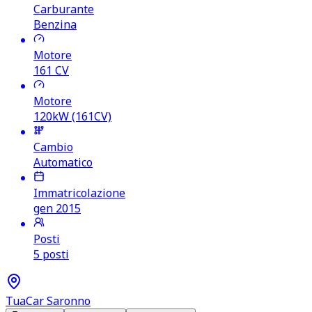
Carburante
Benzina
Motore
161
CV
Motore
120kW (161CV)
Cambio
Automatico
Immatricolazione
gen 2015
Posti
5 posti
TuaCar Saronno