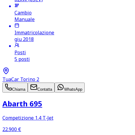
Cambio
Manuale
Immatricolazione
giu 2018
Posti
5 posti
TuaCar Torino 2
Chiama
Contatta
WhatsApp
Abarth 695
Competizione 1.4 T‑Jet
22.900
€