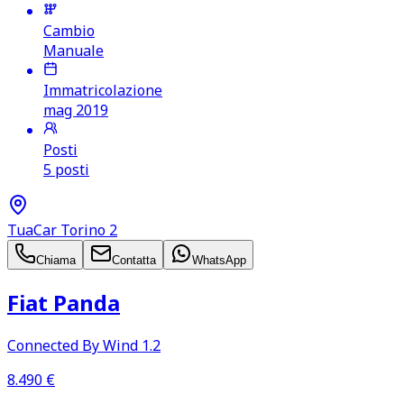
Cambio
Manuale
Immatricolazione
mag 2019
Posti
5 posti
TuaCar Torino 2
Chiama
Contatta
WhatsApp
Fiat Panda
Connected By Wind 1.2
8.490
€