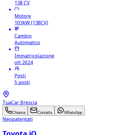
138
CV
Motore
103kW (138CV)
Cambio
Automatico
Immatricolazione
ott 2024
Posti
5 posti
TuaCar Brescia
Chiama
Contatta
WhatsApp
Neopatentati
Toyota iQ