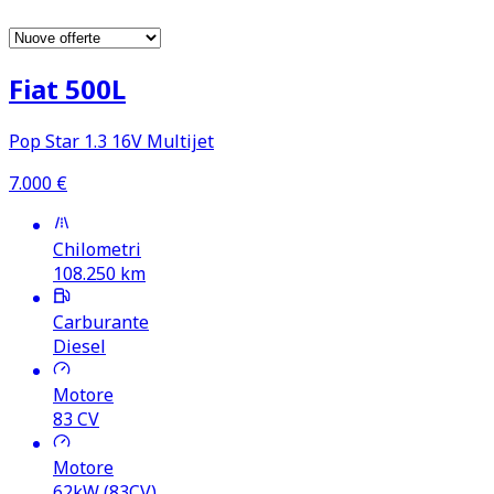
Fiat 500L
Pop Star 1.3 16V Multijet
7.000
€
Chilometri
108.250
km
Carburante
Diesel
Motore
83
CV
Motore
62kW (83CV)