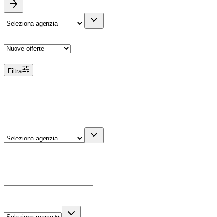
Ordina
Filtra
Filtri
Agenzia
Dettagli veicolo
Cerca
Es: Ford, Giulietta, ecc...
Marca