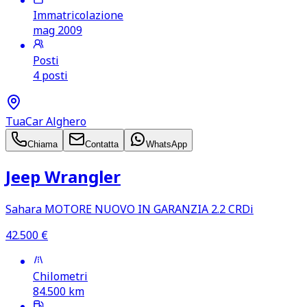
Immatricolazione
mag 2009
Posti
4 posti
TuaCar Alghero
Chiama
Contatta
WhatsApp
Jeep Wrangler
Sahara MOTORE NUOVO IN GARANZIA 2.2 CRDi
42.500
€
Chilometri
84.500
km