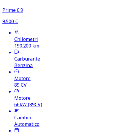
Prime 0.9
9.500
€
Chilometri
190.200
km
Carburante
Benzina
Motore
89
CV
Motore
66kW (89CV)
Cambio
Automatico