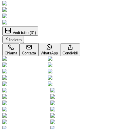
Vedi tutto (
31
)
Indietro
Chiama
Contatta
WhatsApp
Condividi