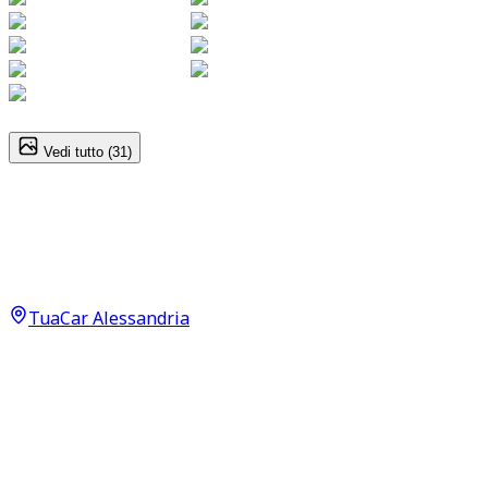
1
/
31
Vedi tutto (
31
)
Nissan Qashqai
Acenta 1.6
8.490
€
TuaCar Alessandria
Annuncio del
19/05/26
con
43
visite
Dettagli del veicolo
92.000
km