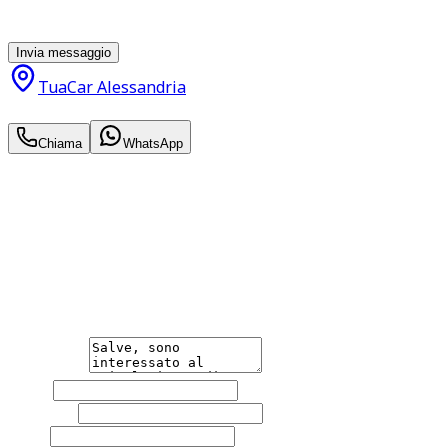
parte di TuaCar. Posso revocare il consenso in qualsiasi
momento con effetto per il futuro.
Invia messaggio
TuaCar Alessandria
8.490
€
Chiama
WhatsApp
Annuncio del
19/05/26
con
43
visite
Hai bisogno di informazioni?
Non esitare a contattarci, saremo lieti di aiutarti
qualsiasi necessità tu abbia, che sia vendere o acquistare
un'auto.
Messaggio
Nome
Cognome
Email