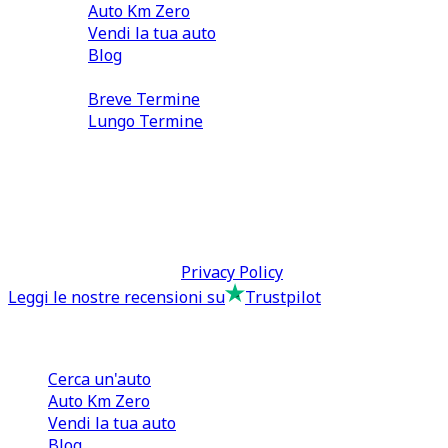
Auto Km Zero
Vendi la tua auto
Blog
Noleggio
Breve Termine
Lungo Termine
0110566970
direzione@tcmfranchising.it
tcmfranchisingsrl@pec.it
P.IVA: 13073640016
Termini & Condizioni -
Privacy Policy
Leggi le nostre recensioni su
Trustpilot
Comprare e Vendere
Cerca un'auto
Auto Km Zero
Vendi la tua auto
Blog