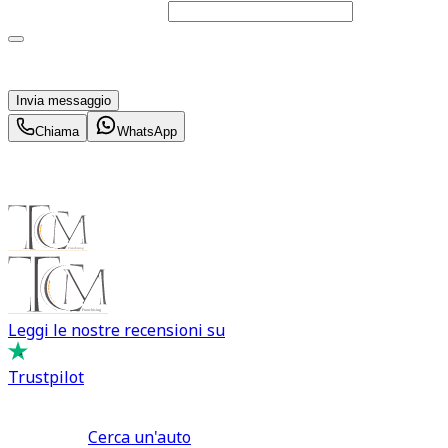
Telefono
(facoltativo)
Acconsento al trattamento dei miei dati personali da
parte di TuaCar. Posso revocare il consenso in qualsiasi
momento con effetto per il futuro.
Invia messaggio
Chiama
WhatsApp
Leggi le nostre recensioni su
Trustpilot
Comprare e Vendere
Cerca un'auto