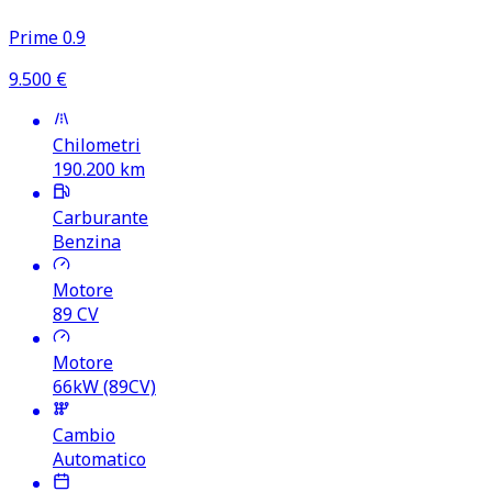
Prime 0.9
9.500
€
Chilometri
190.200
km
Carburante
Benzina
Motore
89
CV
Motore
66kW (89CV)
Cambio
Automatico