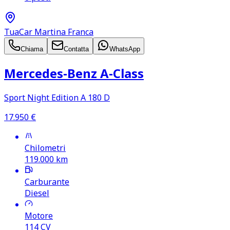
TuaCar Martina Franca
Chiama
Contatta
WhatsApp
Mercedes‑Benz A‑Class
Sport Night Edition A 180 D
17.950
€
Chilometri
119.000
km
Carburante
Diesel
Motore
114
CV