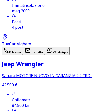
Immatricolazione
mag 2009
Posti
4 posti
TuaCar Alghero
Chiama
Contatta
WhatsApp
Jeep Wrangler
Sahara MOTORE NUOVO IN GARANZIA 2.2 CRDi
42.500
€
Chilometri
84.500
km