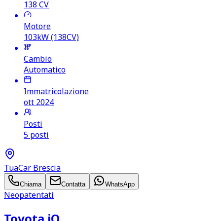
138
CV
Motore
103kW (138CV)
Cambio
Automatico
Immatricolazione
ott 2024
Posti
5 posti
TuaCar Brescia
Chiama
Contatta
WhatsApp
Neopatentati
Toyota iQ