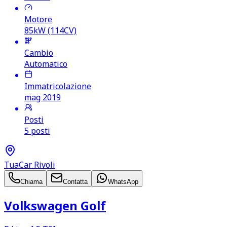
Motore
85kW (114CV)
Cambio
Automatico
Immatricolazione
mag 2019
Posti
5 posti
TuaCar Rivoli
Chiama
Contatta
WhatsApp
Volkswagen Golf