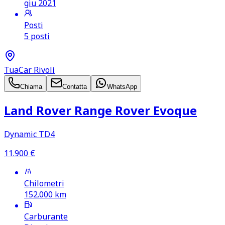
giu 2021
Posti
5 posti
TuaCar Rivoli
Chiama
Contatta
WhatsApp
Land Rover Range Rover Evoque
Dynamic TD4
11.900
€
Chilometri
152.000
km
Carburante