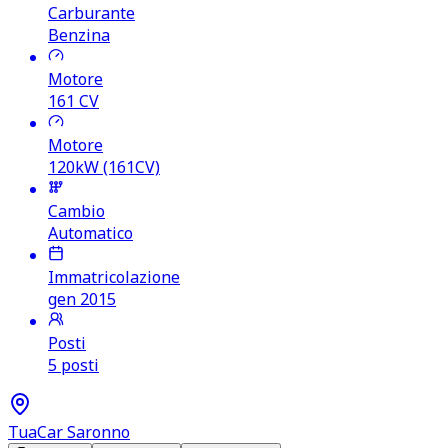
Carburante
Benzina
Motore
161
CV
Motore
120kW (161CV)
Cambio
Automatico
Immatricolazione
gen 2015
Posti
5 posti
TuaCar Saronno