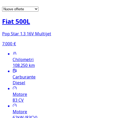
Fiat 500L
Pop Star 1.3 16V Multijet
7.000
€
Chilometri
108.250
km
Carburante
Diesel
Motore
83
CV
Motore
62kW (83CV)