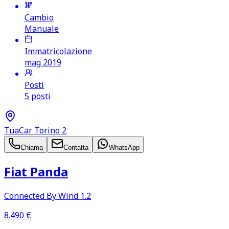
Cambio
Manuale
Immatricolazione
mag 2019
Posti
5 posti
TuaCar Torino 2
Chiama
Contatta
WhatsApp
Fiat Panda
Connected By Wind 1.2
8.490
€