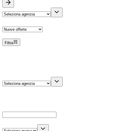
Ordina
Filtra
Filtri
Agenzia
Dettagli veicolo
Cerca
Es: Ford, Giulietta, ecc...
Marca