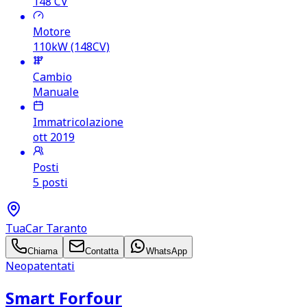
148
CV
Motore
110kW (148CV)
Cambio
Manuale
Immatricolazione
ott 2019
Posti
5 posti
TuaCar Taranto
Chiama
Contatta
WhatsApp
Neopatentati
Smart Forfour