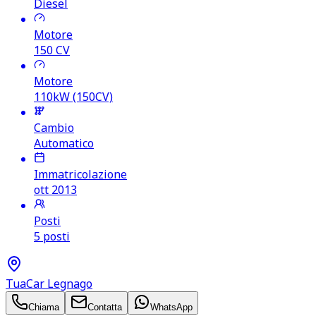
Diesel
Motore
150
CV
Motore
110kW (150CV)
Cambio
Automatico
Immatricolazione
ott 2013
Posti
5 posti
TuaCar Legnago
Chiama
Contatta
WhatsApp