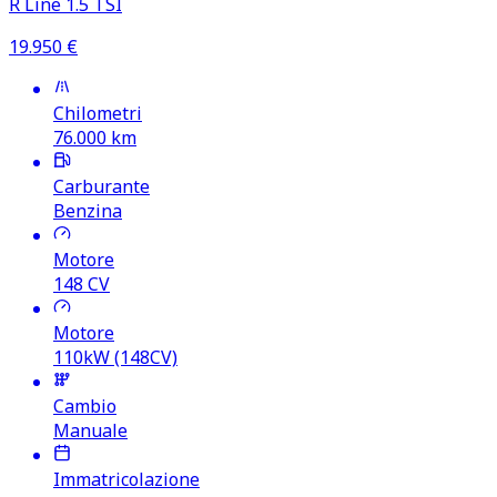
R Line 1.5 TSI
19.950
€
Chilometri
76.000
km
Carburante
Benzina
Motore
148
CV
Motore
110kW (148CV)
Cambio
Manuale
Immatricolazione