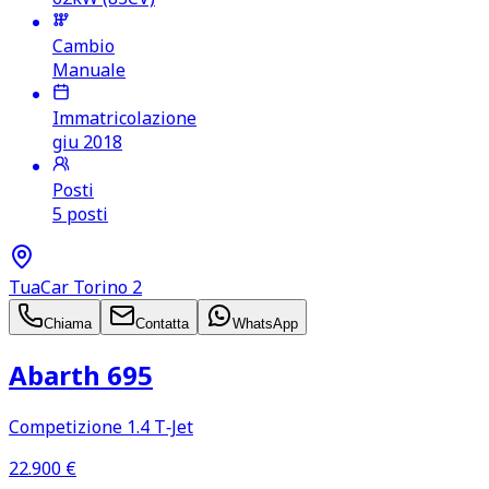
Cambio
Manuale
Immatricolazione
giu 2018
Posti
5 posti
TuaCar Torino 2
Chiama
Contatta
WhatsApp
Abarth 695
Competizione 1.4 T‑Jet
22.900
€