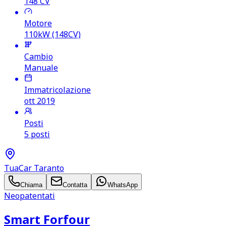
148
CV
Motore
110kW (148CV)
Cambio
Manuale
Immatricolazione
ott 2019
Posti
5 posti
TuaCar Taranto
Chiama
Contatta
WhatsApp
Neopatentati
Smart Forfour