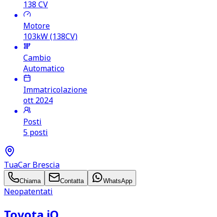
138
CV
Motore
103kW (138CV)
Cambio
Automatico
Immatricolazione
ott 2024
Posti
5 posti
TuaCar Brescia
Chiama
Contatta
WhatsApp
Neopatentati
Toyota iQ