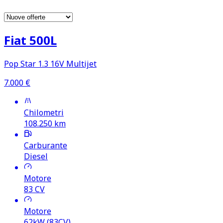
Fiat 500L
Pop Star 1.3 16V Multijet
7.000
€
Chilometri
108.250
km
Carburante
Diesel
Motore
83
CV
Motore
62kW (83CV)