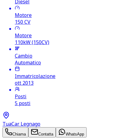
Diesel
Motore
150
CV
Motore
110kW (150CV)
Cambio
Automatico
Immatricolazione
ott 2013
Posti
5 posti
TuaCar Legnago
Chiama
Contatta
WhatsApp