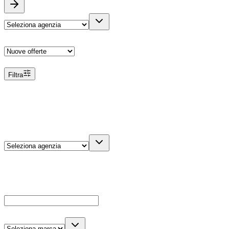
Ordina
Filtra
Filtri
Agenzia
Dettagli veicolo
Cerca
Es: Ford, Giulietta, ecc...
Marca