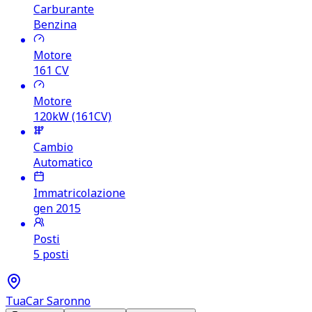
Carburante
Benzina
Motore
161
CV
Motore
120kW (161CV)
Cambio
Automatico
Immatricolazione
gen 2015
Posti
5 posti
TuaCar Saronno