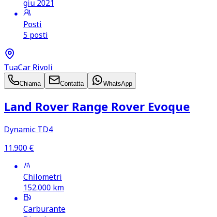
giu 2021
Posti
5 posti
TuaCar Rivoli
Chiama
Contatta
WhatsApp
Land Rover Range Rover Evoque
Dynamic TD4
11.900
€
Chilometri
152.000
km
Carburante