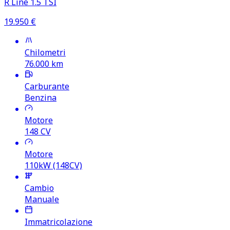
R Line 1.5 TSI
19.950
€
Chilometri
76.000
km
Carburante
Benzina
Motore
148
CV
Motore
110kW (148CV)
Cambio
Manuale
Immatricolazione