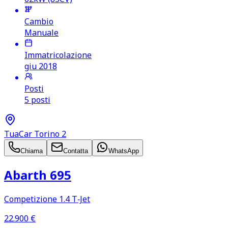
Cambio
Manuale
Immatricolazione
giu 2018
Posti
5 posti
TuaCar Torino 2
Chiama
Contatta
WhatsApp
Abarth 695
Competizione 1.4 T‑Jet
22.900
€