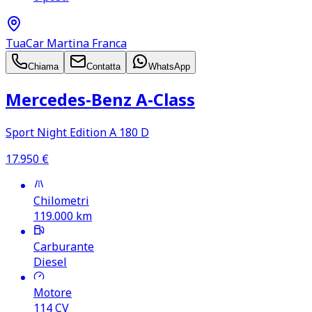
TuaCar Martina Franca
Chiama
Contatta
WhatsApp
Mercedes‑Benz A‑Class
Sport Night Edition A 180 D
17.950
€
Chilometri
119.000
km
Carburante
Diesel
Motore
114
CV