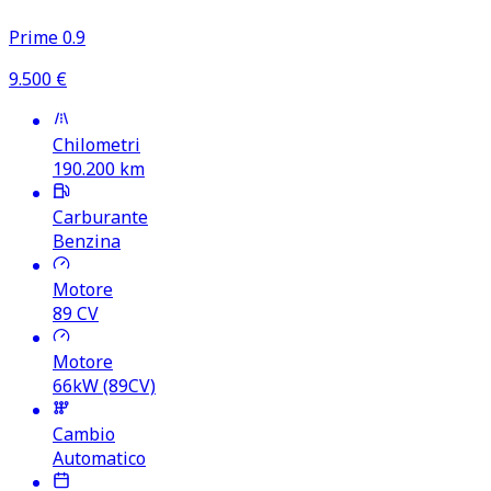
Prime 0.9
9.500
€
Chilometri
190.200
km
Carburante
Benzina
Motore
89
CV
Motore
66kW (89CV)
Cambio
Automatico