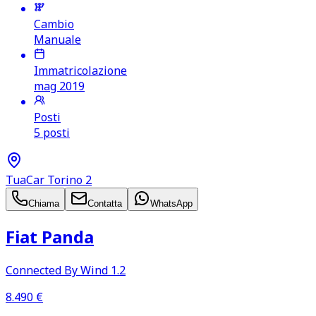
Cambio
Manuale
Immatricolazione
mag 2019
Posti
5 posti
TuaCar Torino 2
Chiama
Contatta
WhatsApp
Fiat Panda
Connected By Wind 1.2
8.490
€