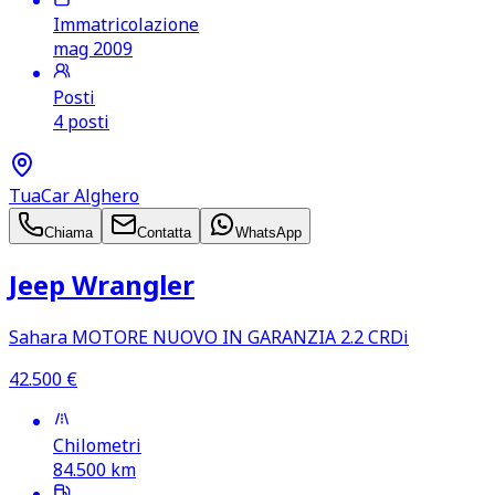
Immatricolazione
mag 2009
Posti
4 posti
TuaCar Alghero
Chiama
Contatta
WhatsApp
Jeep Wrangler
Sahara MOTORE NUOVO IN GARANZIA 2.2 CRDi
42.500
€
Chilometri
84.500
km