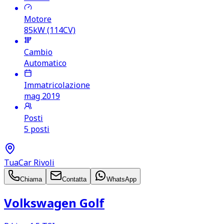
Motore
85kW (114CV)
Cambio
Automatico
Immatricolazione
mag 2019
Posti
5 posti
TuaCar Rivoli
Chiama
Contatta
WhatsApp
Volkswagen Golf