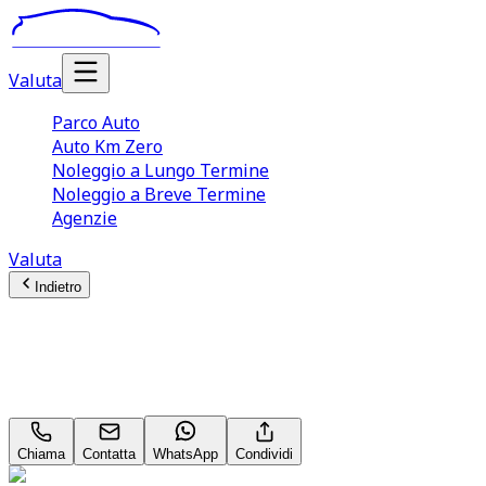
Valuta
Parco Auto
Auto Km Zero
Noleggio a Lungo Termine
Noleggio a Breve Termine
Agenzie
Valuta
Indietro
Mg 4
64 kWh LUXURY EV Long Range 64 kWh
Chiama
Contatta
WhatsApp
Condividi