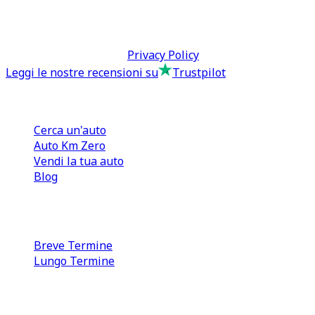
tcmfranchisingsrl@pec.it
P.IVA: 13073640016
Termini & Condizioni -
Privacy Policy
Leggi le nostre recensioni su
Trustpilot
Comprare e Vendere
Cerca un'auto
Auto Km Zero
Vendi la tua auto
Blog
Noleggio
Breve Termine
Lungo Termine
0110566970
direzione@tcmfranchising.it