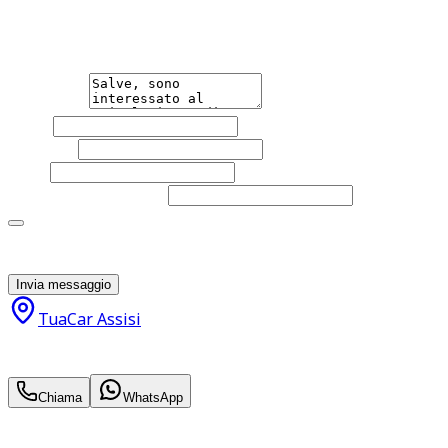
Non esitare a contattarci, saremo lieti di aiutarti
qualsiasi necessità tu abbia, che sia vendere o acquistare
un'auto.
Messaggio
Nome
Cognome
Email
Telefono
(facoltativo)
Acconsento al trattamento dei miei dati personali da
parte di TuaCar. Posso revocare il consenso in qualsiasi
momento con effetto per il futuro.
Invia messaggio
TuaCar Assisi
24.500
€
21.950
€
Chiama
WhatsApp
Annuncio del
29/12/25
con
95
visite