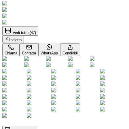
Vedi tutto (
47
)
Indietro
Chiama
Contatta
WhatsApp
Condividi
1
/
47