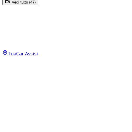
Vedi tutto (
47
)
Mg 4
64 kWh LUXURY EV Long Range 64 kWh
24.500
€
21.950
€
TuaCar Assisi
Annuncio del
29/12/25
con
95
visite
Dettagli del veicolo
45.000
km
febbraio 2023
Automatico
150kW (201CV)
Elettrica