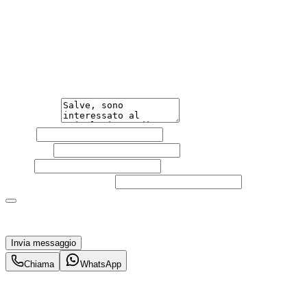
Hai bisogno di informazioni?
Non esitare a contattarci, saremo lieti di aiutarti
qualsiasi necessità tu abbia, che sia vendere o acquistare
un'auto.
Messaggio
Nome
Cognome
Email
Telefono
(facoltativo)
Acconsento al trattamento dei miei dati personali da
parte di TuaCar. Posso revocare il consenso in qualsiasi
momento con effetto per il futuro.
Invia messaggio
Chiama
WhatsApp