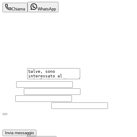
Chiama
WhatsApp
Annuncio del
08/06/26
con
58
visite
Hai bisogno di informazioni?
Non esitare a contattarci, saremo lieti di aiutarti
qualsiasi necessità tu abbia, che sia vendere o acquistare
un'auto.
Messaggio
Nome
Cognome
Email
Telefono
(facoltativo)
Acconsento al trattamento dei miei dati personali da
parte di TuaCar. Posso revocare il consenso in qualsiasi
momento con effetto per il futuro.
Invia messaggio