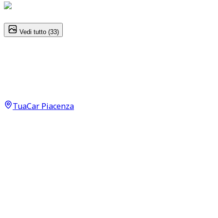
1
/
33
Vedi tutto (
33
)
Mercedes-Benz GLC-Class
Premium GLC 250 D
32.000
€
TuaCar Piacenza
Annuncio del
08/06/26
con
58
visite
Dettagli del veicolo
50.000
km
marzo 2019
Automatico
150kW (201CV)