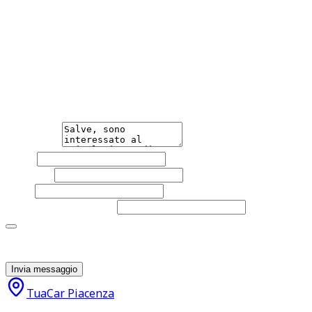
contrattuale.
Hai bisogno di informazioni?
Non esitare a contattarci, saremo lieti di aiutarti
qualsiasi necessità tu abbia, che sia vendere o acquistare
un'auto.
Messaggio
Nome
Cognome
Email
Telefono
(facoltativo)
Acconsento al trattamento dei miei dati personali da
parte di TuaCar. Posso revocare il consenso in qualsiasi
momento con effetto per il futuro.
Invia messaggio
TuaCar Piacenza
32.000
€