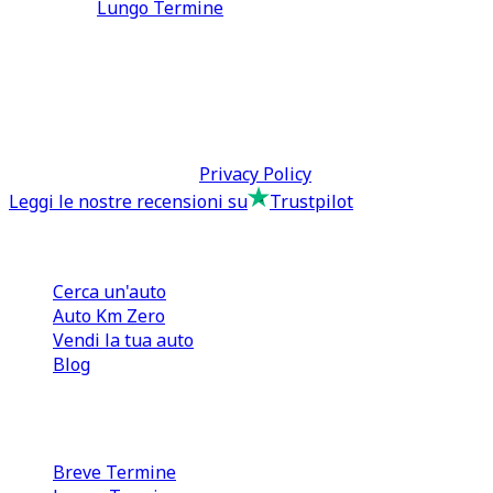
Lungo Termine
0110566970
direzione@tcmfranchising.it
tcmfranchisingsrl@pec.it
P.IVA: 13073640016
Termini & Condizioni -
Privacy Policy
Leggi le nostre recensioni su
Trustpilot
Comprare e Vendere
Cerca un'auto
Auto Km Zero
Vendi la tua auto
Blog
Noleggio
Breve Termine