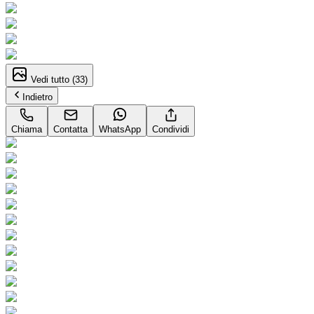
Vedi tutto (
33
)
Indietro
Chiama
Contatta
WhatsApp
Condividi