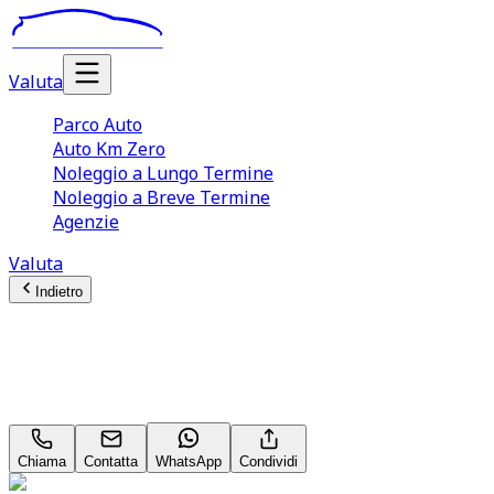
Valuta
Parco Auto
Auto Km Zero
Noleggio a Lungo Termine
Noleggio a Breve Termine
Agenzie
Valuta
Indietro
Mercedes-Benz GLC-Class
Premium GLC 250 D
Chiama
Contatta
WhatsApp
Condividi