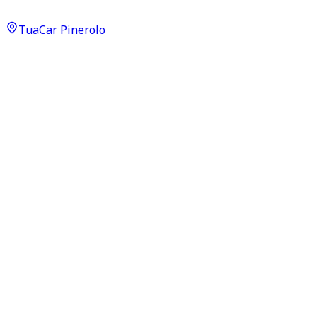
14.200
€
TuaCar Pinerolo
Annuncio del
28/05/26
con
15
visite
Dettagli del veicolo
160.000
km
luglio 2016
Automatico
125kW (168CV)
Diesel
Proprietari:
1
Dati di base