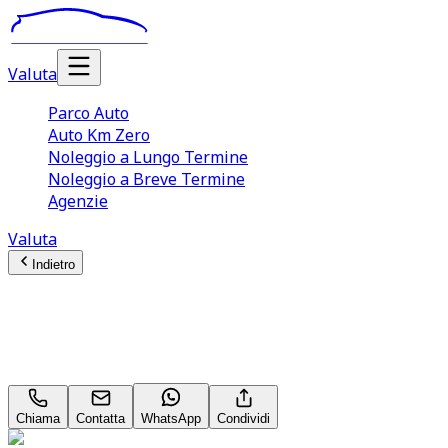
Valuta
Parco Auto
Auto Km Zero
Noleggio a Lungo Termine
Noleggio a Breve Termine
Agenzie
Valuta
Indietro
Mercedes-Benz GLA-Class
Sport GLA 220 CDI
Chiama
Contatta
WhatsApp
Condividi