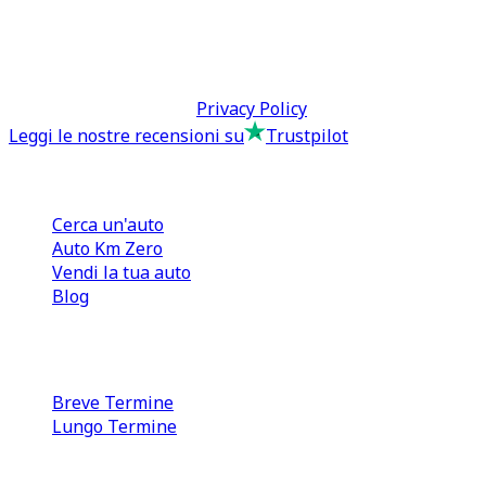
direzione@tcmfranchising.it
tcmfranchisingsrl@pec.it
P.IVA: 13073640016
Termini & Condizioni -
Privacy Policy
Leggi le nostre recensioni su
Trustpilot
Comprare e Vendere
Cerca un'auto
Auto Km Zero
Vendi la tua auto
Blog
Noleggio
Breve Termine
Lungo Termine
0110566970