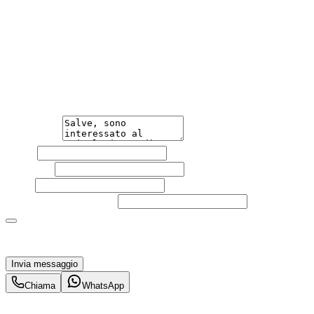
Hai bisogno di informazioni?
Non esitare a contattarci, saremo lieti di aiutarti
qualsiasi necessità tu abbia, che sia vendere o acquistare
un'auto.
Messaggio
Nome
Cognome
Email
Telefono
(facoltativo)
Acconsento al trattamento dei miei dati personali da
parte di TuaCar. Posso revocare il consenso in qualsiasi
momento con effetto per il futuro.
Invia messaggio
Chiama
WhatsApp