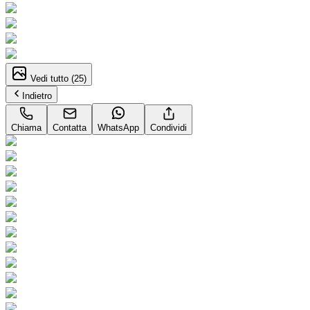
Vedi tutto (
25
)
Indietro
Chiama
Contatta
WhatsApp
Condividi