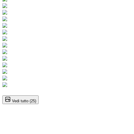
1
/
25
Vedi tutto (
25
)
Mercedes-Benz GLA-Class
Sport GLA 220 CDI