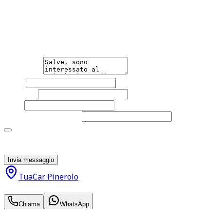
Non esitare a contattarci, saremo lieti di aiutarti
qualsiasi necessità tu abbia, che sia vendere o acquistare
un'auto.
Messaggio
Nome
Cognome
Email
Telefono
(facoltativo)
Acconsento al trattamento dei miei dati personali da
parte di TuaCar. Posso revocare il consenso in qualsiasi
momento con effetto per il futuro.
Invia messaggio
TuaCar Pinerolo
14.200
€
Chiama
WhatsApp
Annuncio del
28/05/26
con
15
visite