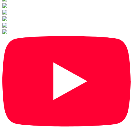
1
/
18