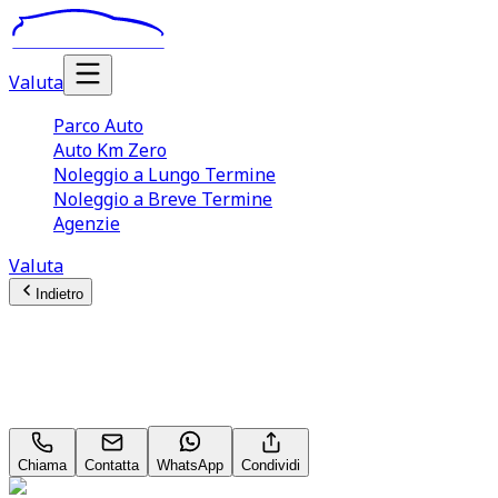
Valuta
Parco Auto
Auto Km Zero
Noleggio a Lungo Termine
Noleggio a Breve Termine
Agenzie
Valuta
Indietro
Mercedes-Benz GLA-Class
Premium GLA 180 D
Chiama
Contatta
WhatsApp
Condividi