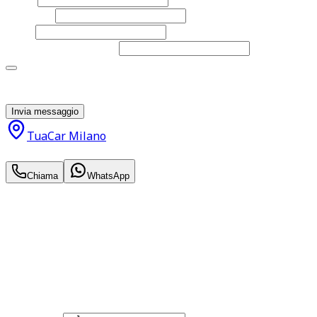
Cognome
Email
Telefono
(facoltativo)
Acconsento al trattamento dei miei dati personali da
parte di TuaCar. Posso revocare il consenso in qualsiasi
momento con effetto per il futuro.
Invia messaggio
TuaCar Milano
33.300
€
Chiama
WhatsApp
Annuncio del
07/02/26
con
146
visite
Hai bisogno di informazioni?
Non esitare a contattarci, saremo lieti di aiutarti
qualsiasi necessità tu abbia, che sia vendere o acquistare
un'auto.