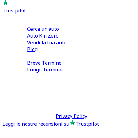
Trustpilot
Comprare e Vendere
Cerca un'auto
Auto Km Zero
Vendi la tua auto
Blog
Noleggio
Breve Termine
Lungo Termine
0110566970
direzione@tcmfranchising.it
tcmfranchisingsrl@pec.it
P.IVA: 13073640016
Termini & Condizioni -
Privacy Policy
Leggi le nostre recensioni su
Trustpilot
Comprare e Vendere