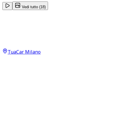
Vedi tutto (
18
)
Mercedes-Benz GLA-Class
Premium GLA 180 D
33.300
€
TuaCar Milano
Annuncio del
07/02/26
con
146
visite
Dettagli del veicolo
44.200
km
agosto 2022
Automatico
85kW (114CV)
Diesel