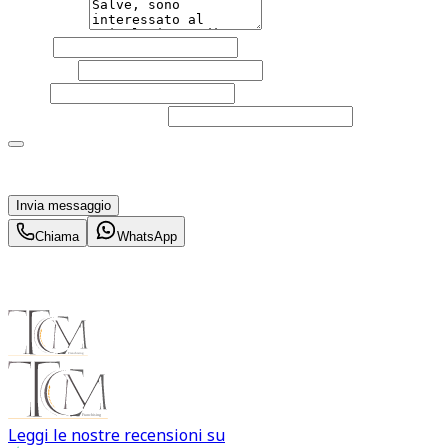
Messaggio
Nome
Cognome
Email
Telefono
(facoltativo)
Acconsento al trattamento dei miei dati personali da
parte di TuaCar. Posso revocare il consenso in qualsiasi
momento con effetto per il futuro.
Invia messaggio
Chiama
WhatsApp
Leggi le nostre recensioni su