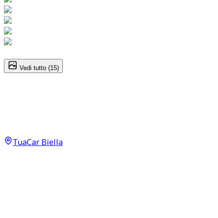
1
/
15
Vedi tutto (
15
)
Mercedes-Benz GLA-Class
Premium GLA 35 AMG Supercar
39.890
€
TuaCar Biella
Annuncio del
25/11/25
con
97
visite
Dettagli del veicolo
51.600
km