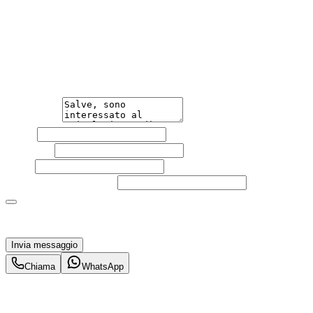
Hai bisogno di informazioni?
Non esitare a contattarci, saremo lieti di aiutarti
qualsiasi necessità tu abbia, che sia vendere o acquistare
un'auto.
Messaggio
Nome
Cognome
Email
Telefono
(facoltativo)
Acconsento al trattamento dei miei dati personali da
parte di TuaCar. Posso revocare il consenso in qualsiasi
momento con effetto per il futuro.
Invia messaggio
Chiama
WhatsApp