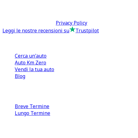
tcmfranchisingsrl@pec.it
P.IVA: 13073640016
Termini & Condizioni -
Privacy Policy
Leggi le nostre recensioni su
Trustpilot
Comprare e Vendere
Cerca un'auto
Auto Km Zero
Vendi la tua auto
Blog
Noleggio
Breve Termine
Lungo Termine
0110566970
direzione@tcmfranchising.it