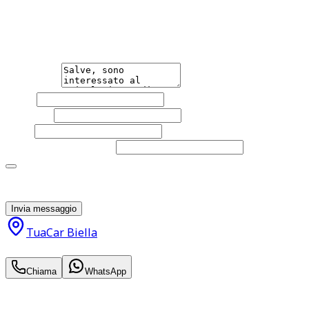
Non esitare a contattarci, saremo lieti di aiutarti
qualsiasi necessità tu abbia, che sia vendere o acquistare
un'auto.
Messaggio
Nome
Cognome
Email
Telefono
(facoltativo)
Acconsento al trattamento dei miei dati personali da
parte di TuaCar. Posso revocare il consenso in qualsiasi
momento con effetto per il futuro.
Invia messaggio
TuaCar Biella
39.890
€
Chiama
WhatsApp
Annuncio del
25/11/25
con
97
visite