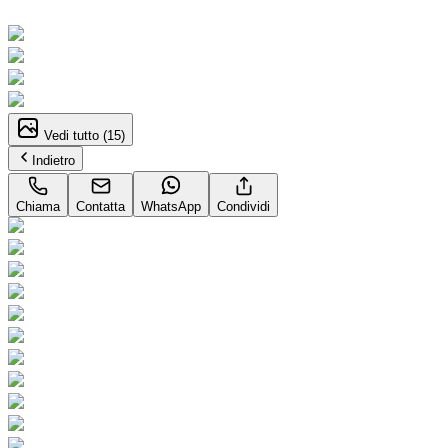
Supercar
Vedi tutto (
15
)
Indietro
Chiama
Contatta
WhatsApp
Condividi