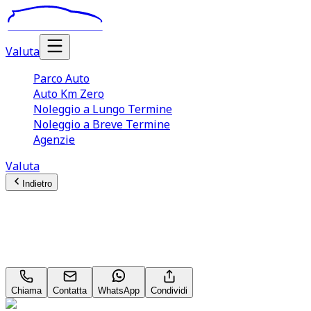
Valuta
Parco Auto
Auto Km Zero
Noleggio a Lungo Termine
Noleggio a Breve Termine
Agenzie
Valuta
Indietro
Mercedes-Benz GLA-Class
Premium GLA 35 AMG Supercar
Chiama
Contatta
WhatsApp
Condividi