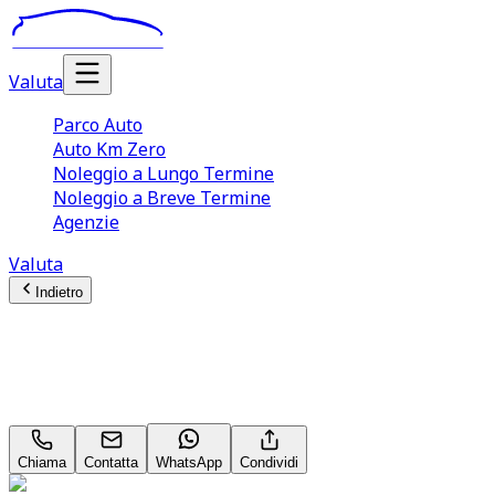
Valuta
Parco Auto
Auto Km Zero
Noleggio a Lungo Termine
Noleggio a Breve Termine
Agenzie
Valuta
Indietro
Mercedes-Benz GLA-Class
Premium GLA 200 D
Chiama
Contatta
WhatsApp
Condividi