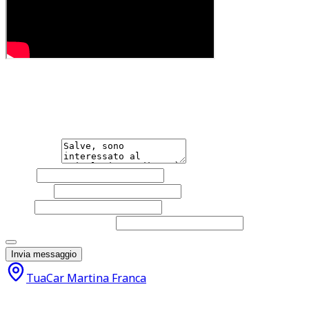
Hai bisogno di informazioni?
Non esitare a contattarci, saremo lieti di aiutarti qualsias
Messaggio
Nome
Cognome
Email
Telefono
(facoltativo)
Acconsento al trattamento dei miei dati personali da part
Invia messaggio
TuaCar Martina Franca
15.900
€
14.900
€