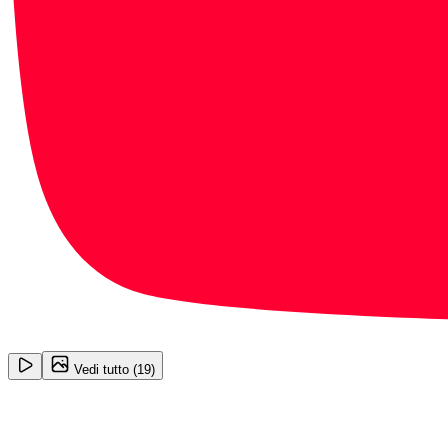
1
/
19
Vedi tutto (
19
)
Mercedes-Benz GLA-Class