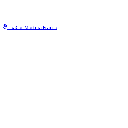
Premium GLA 200 D
15.900
€
14.900
€
TuaCar Martina Franca
Annuncio del
24/11/25
con
215
visite
Dettagli del veicolo
177.600
km
maggio 2016
Automatico
100kW (134CV)
Diesel
Proprietari:
2