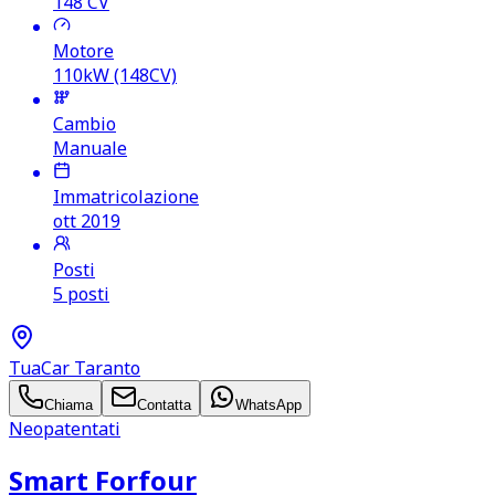
148
CV
Motore
110kW (148CV)
Cambio
Manuale
Immatricolazione
ott 2019
Posti
5 posti
TuaCar Taranto
Chiama
Contatta
WhatsApp
Neopatentati
Smart Forfour