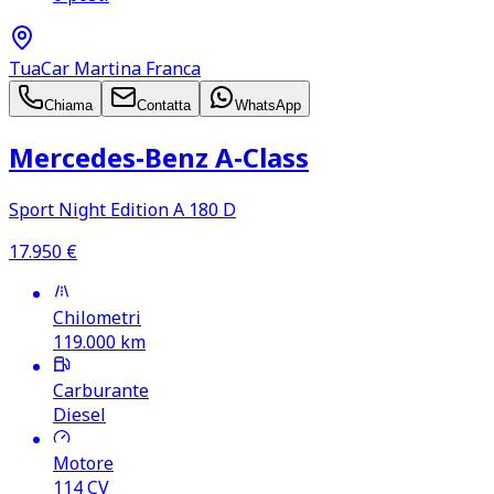
TuaCar Martina Franca
Chiama
Contatta
WhatsApp
Mercedes‑Benz A‑Class
Sport Night Edition A 180 D
17.950
€
Chilometri
119.000
km
Carburante
Diesel
Motore
114
CV