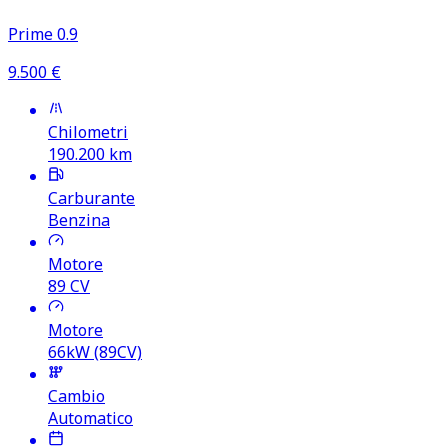
Prime 0.9
9.500
€
Chilometri
190.200
km
Carburante
Benzina
Motore
89
CV
Motore
66kW (89CV)
Cambio
Automatico