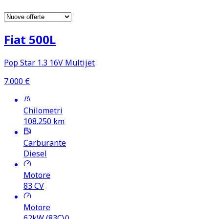
Fiat 500L
Pop Star 1.3 16V Multijet
7.000
€
Chilometri
108.250
km
Carburante
Diesel
Motore
83
CV
Motore
62kW (83CV)