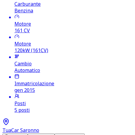
Carburante
Benzina
Motore
161
CV
Motore
120kW (161CV)
Cambio
Automatico
Immatricolazione
gen 2015
Posti
5 posti
TuaCar Saronno