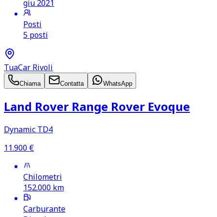
giu 2021
Posti
5 posti
TuaCar Rivoli
Chiama
Contatta
WhatsApp
Land Rover Range Rover Evoque
Dynamic TD4
11.900
€
Chilometri
152.000
km
Carburante