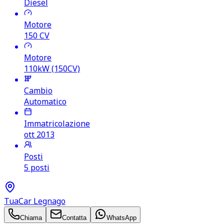
Diesel
Motore
150
CV
Motore
110kW (150CV)
Cambio
Automatico
Immatricolazione
ott 2013
Posti
5 posti
TuaCar Legnago
Chiama
Contatta
WhatsApp