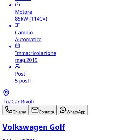
Motore
85kW (114CV)
Cambio
Automatico
Immatricolazione
mag 2019
Posti
5 posti
TuaCar Rivoli
Chiama
Contatta
WhatsApp
Volkswagen Golf