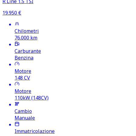
R Line 1.5 TSI
19.950
€
Chilometri
76.000
km
Carburante
Benzina
Motore
148
CV
Motore
110kW (148CV)
Cambio
Manuale
Immatricolazione