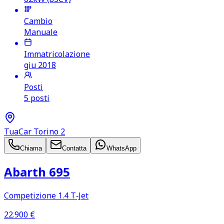
Cambio
Manuale
Immatricolazione
giu 2018
Posti
5 posti
TuaCar Torino 2
Chiama
Contatta
WhatsApp
Abarth 695
Competizione 1.4 T‑Jet
22.900
€