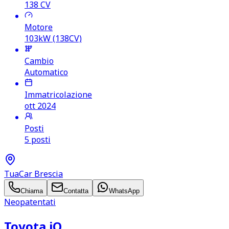
138
CV
Motore
103kW (138CV)
Cambio
Automatico
Immatricolazione
ott 2024
Posti
5 posti
TuaCar Brescia
Chiama
Contatta
WhatsApp
Neopatentati
Toyota iQ