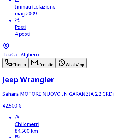
Immatricolazione
mag 2009
Posti
4 posti
TuaCar Alghero
Chiama
Contatta
WhatsApp
Jeep Wrangler
Sahara MOTORE NUOVO IN GARANZIA 2.2 CRDi
42.500
€
Chilometri
84.500
km