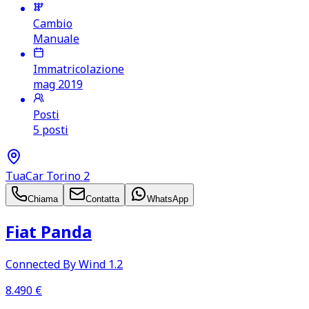
Cambio
Manuale
Immatricolazione
mag 2019
Posti
5 posti
TuaCar Torino 2
Chiama
Contatta
WhatsApp
Fiat Panda
Connected By Wind 1.2
8.490
€