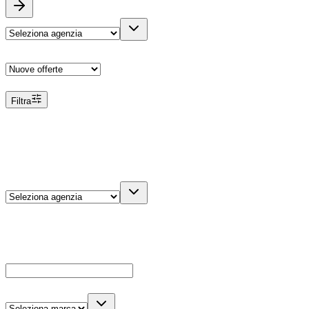
Ordina
Filtra
Filtri
Agenzia
Dettagli veicolo
Cerca
Es: Ford, Giulietta, ecc...
Marca