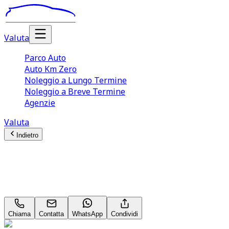
Valuta
Parco Auto
Auto Km Zero
Noleggio a Lungo Termine
Noleggio a Breve Termine
Agenzie
Valuta
Indietro
Mercedes-Benz CLA-Class
Premium CLA 200 D
Chiama
Contatta
WhatsApp
Condividi