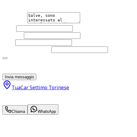
un'auto.
Messaggio
Nome
Cognome
Email
Telefono
(facoltativo)
Acconsento al trattamento dei miei dati personali da
parte di TuaCar. Posso revocare il consenso in qualsiasi
momento con effetto per il futuro.
Invia messaggio
TuaCar Settimo Torinese
17.500
€
15.400
€
Chiama
WhatsApp
Annuncio del
13/02/26
con
823
visite
Hai bisogno di informazioni?