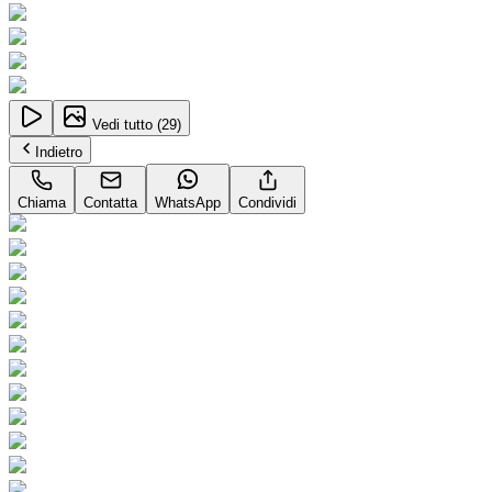
Vedi tutto (
29
)
Indietro
Chiama
Contatta
WhatsApp
Condividi