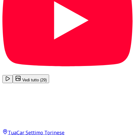
1
/
29
Vedi tutto (
29
)
Mercedes-Benz CLA-Class
Premium CLA 200 D
17.500
€
15.400
€
TuaCar Settimo Torinese