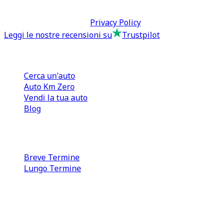
Termini & Condizioni -
Privacy Policy
Leggi le nostre recensioni su
Trustpilot
Comprare e Vendere
Cerca un'auto
Auto Km Zero
Vendi la tua auto
Blog
Noleggio
Breve Termine
Lungo Termine
0110566970
direzione@tcmfranchising.it
tcmfranchisingsrl@pec.it
P.IVA: 13073640016