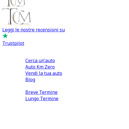
Leggi le nostre recensioni su
Trustpilot
Comprare e Vendere
Cerca un'auto
Auto Km Zero
Vendi la tua auto
Blog
Noleggio
Breve Termine
Lungo Termine
0110566970
direzione@tcmfranchising.it
tcmfranchisingsrl@pec.it
P.IVA: 13073640016