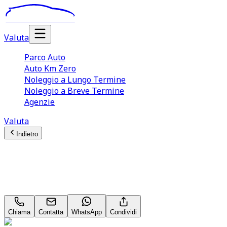
Valuta
Parco Auto
Auto Km Zero
Noleggio a Lungo Termine
Noleggio a Breve Termine
Agenzie
Valuta
Indietro
Mercedes-Benz CLA-Class
Executive CLA 180 D Neopatentati
Chiama
Contatta
WhatsApp
Condividi