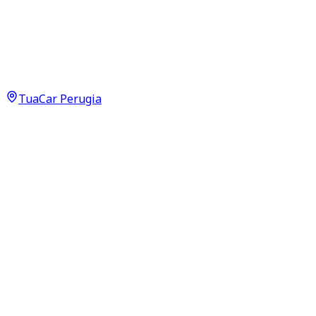
Mercedes-Benz CLA-Class
Executive CLA 180 D Neopatentati
13.900
€
TuaCar Perugia
Annuncio del
23/05/26
con
62
visite
Dettagli del veicolo
155.114
km
giugno 2017
Manuale
80kW (107CV)
Diesel
Proprietari:
3