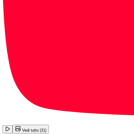
1
/
31
Vedi tutto (
31
)