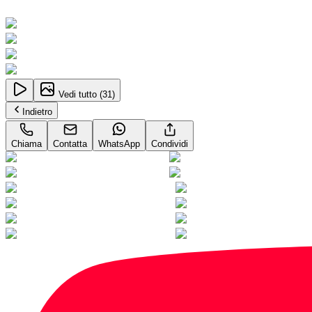
Neopatentati
Vedi tutto (
31
)
Indietro
Chiama
Contatta
WhatsApp
Condividi