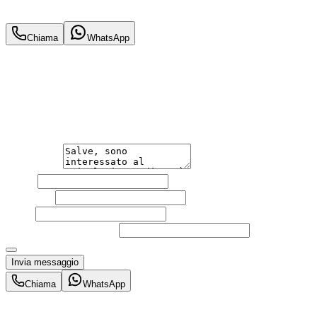
6.950
€
Chiama
WhatsApp
Annuncio del
30/06/26
con
37
visite
Hai bisogno di informazioni?
Non esitare a contattarci, saremo lieti di aiutarti qualsias
Messaggio
Nome
Cognome
Email
Telefono
(facoltativo)
Acconsento al trattamento dei miei dati personali da part
Invia messaggio
Chiama
WhatsApp