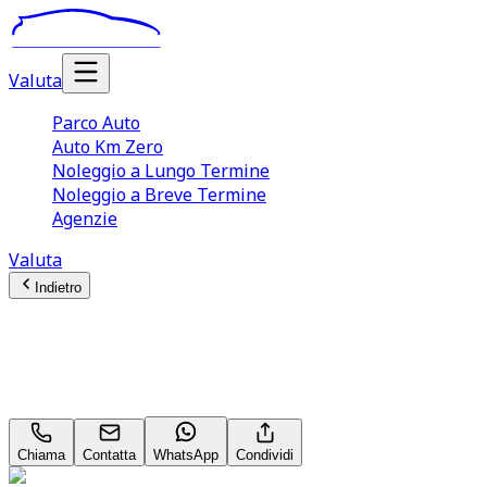
Valuta
Parco Auto
Auto Km Zero
Noleggio a Lungo Termine
Noleggio a Breve Termine
Agenzie
Valuta
Indietro
Mercedes-Benz C-Class
Business Line C 220 BlueTEC
Chiama
Contatta
WhatsApp
Condividi