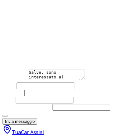
Specchietti laterali elettrici Specchietto retrovisore ant
della consegna verranno lucidate sanificate garantite. La v
APPUNTAMENTO per la visione. Tutte le nostre vetture veng
differire dall'effettivo equipaggiamento della vettura. Si
e-mail info.assisi@tua-car.it Telefono 3534418895 Sito Web
Hai bisogno di informazioni?
Non esitare a contattarci, saremo lieti di aiutarti qualsias
Messaggio
Nome
Cognome
Email
Telefono
(facoltativo)
Acconsento al trattamento dei miei dati personali da part
Invia messaggio
TuaCar Assisi
9.950
€