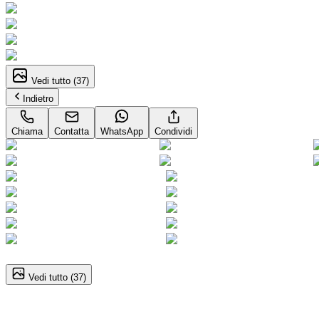
Vedi tutto (
37
)
Indietro
Chiama
Contatta
WhatsApp
Condividi
1
/
37
Vedi tutto (
37
)
Mercedes-Benz C-Class