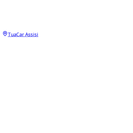
Business Line C 220 BlueTEC
9.950
€
6.950
€
TuaCar Assisi
Annuncio del
30/06/26
con
37
visite
Dettagli del veicolo
316.350
km
luglio 2015
Automatico
125kW (168CV)
Diesel
Proprietari:
2