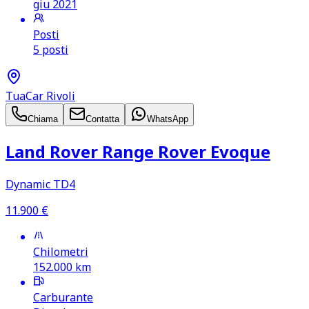
giu 2021
Posti
5 posti
TuaCar Rivoli
Chiama
Contatta
WhatsApp
Land Rover Range Rover Evoque
Dynamic TD4
11.900
€
Chilometri
152.000
km
Carburante