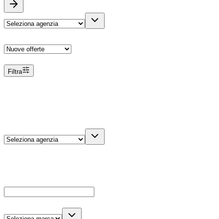
Ordina
Filtra
Filtri
Agenzia
Dettagli veicolo
Cerca
Es: Ford, Giulietta, ecc...
Marca