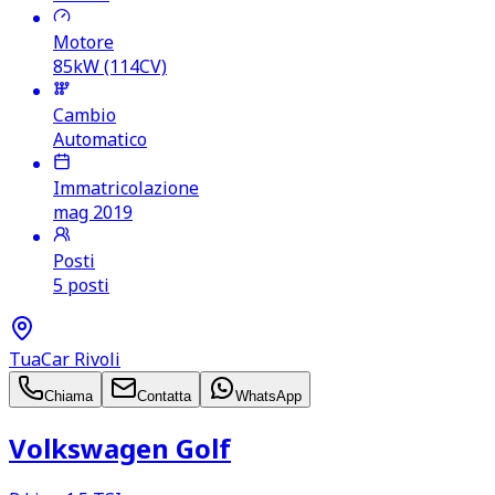
Motore
85kW (114CV)
Cambio
Automatico
Immatricolazione
mag 2019
Posti
5 posti
TuaCar Rivoli
Chiama
Contatta
WhatsApp
Volkswagen Golf