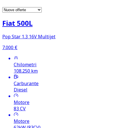
Fiat 500L
Pop Star 1.3 16V Multijet
7.000
€
Chilometri
108.250
km
Carburante
Diesel
Motore
83
CV
Motore
62kW (83CV)