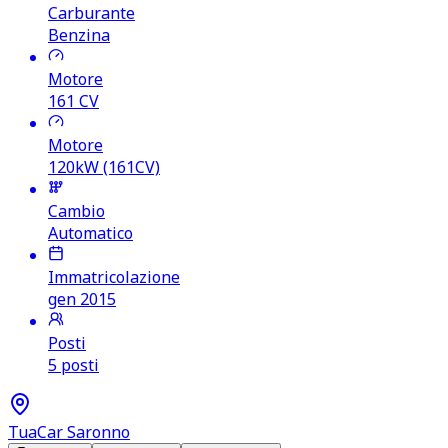
Carburante
Benzina
Motore
161
CV
Motore
120kW (161CV)
Cambio
Automatico
Immatricolazione
gen 2015
Posti
5 posti
TuaCar Saronno