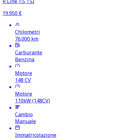
R Line 1.5 TSI
19.950
€
Chilometri
76.000
km
Carburante
Benzina
Motore
148
CV
Motore
110kW (148CV)
Cambio
Manuale
Immatricolazione