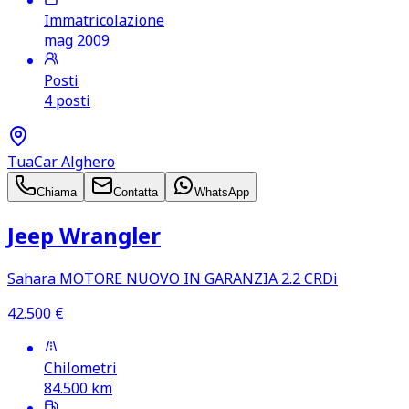
Immatricolazione
mag 2009
Posti
4 posti
TuaCar Alghero
Chiama
Contatta
WhatsApp
Jeep Wrangler
Sahara MOTORE NUOVO IN GARANZIA 2.2 CRDi
42.500
€
Chilometri
84.500
km