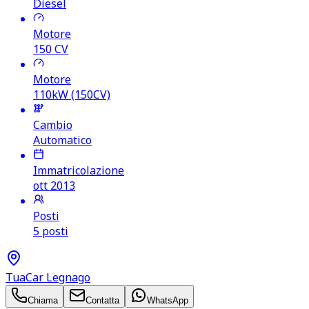
Diesel
Motore
150
CV
Motore
110kW (150CV)
Cambio
Automatico
Immatricolazione
ott 2013
Posti
5 posti
TuaCar Legnago
Chiama
Contatta
WhatsApp