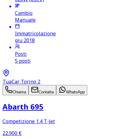
Cambio
Manuale
Immatricolazione
giu 2018
Posti
5 posti
TuaCar Torino 2
Chiama
Contatta
WhatsApp
Abarth 695
Competizione 1.4 T‑Jet
22.900
€