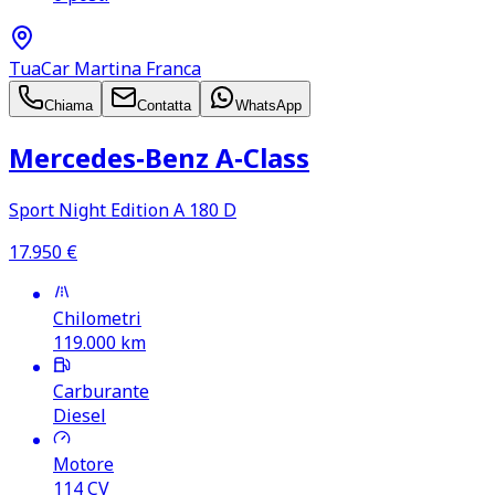
TuaCar Martina Franca
Chiama
Contatta
WhatsApp
Mercedes‑Benz A‑Class
Sport Night Edition A 180 D
17.950
€
Chilometri
119.000
km
Carburante
Diesel
Motore
114
CV