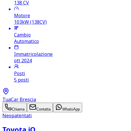
138
CV
Motore
103kW (138CV)
Cambio
Automatico
Immatricolazione
ott 2024
Posti
5 posti
TuaCar Brescia
Chiama
Contatta
WhatsApp
Neopatentati
Toyota iQ