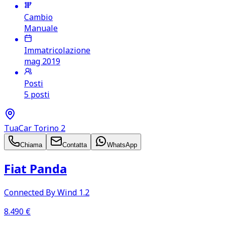
Cambio
Manuale
Immatricolazione
mag 2019
Posti
5 posti
TuaCar Torino 2
Chiama
Contatta
WhatsApp
Fiat Panda
Connected By Wind 1.2
8.490
€