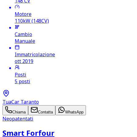
148
CV
Motore
110kW (148CV)
Cambio
Manuale
Immatricolazione
ott 2019
Posti
5 posti
TuaCar Taranto
Chiama
Contatta
WhatsApp
Neopatentati
Smart Forfour