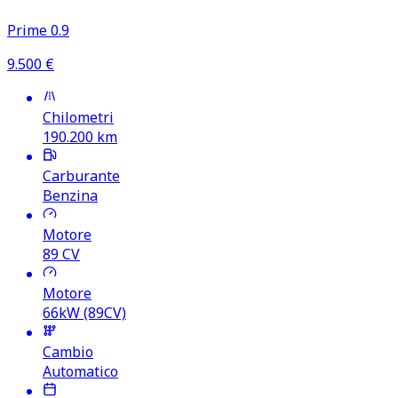
Prime 0.9
9.500
€
Chilometri
190.200
km
Carburante
Benzina
Motore
89
CV
Motore
66kW (89CV)
Cambio
Automatico