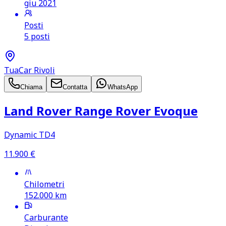
giu 2021
Posti
5 posti
TuaCar Rivoli
Chiama
Contatta
WhatsApp
Land Rover Range Rover Evoque
Dynamic TD4
11.900
€
Chilometri
152.000
km
Carburante