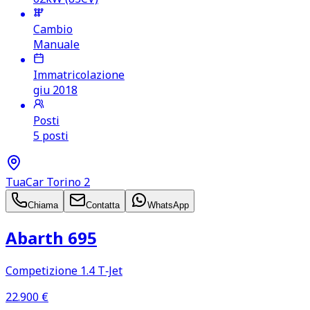
Cambio
Manuale
Immatricolazione
giu 2018
Posti
5 posti
TuaCar Torino 2
Chiama
Contatta
WhatsApp
Abarth 695
Competizione 1.4 T‑Jet
22.900
€