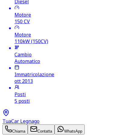
Diesel
Motore
150
CV
Motore
110kW (150CV)
Cambio
Automatico
Immatricolazione
ott 2013
Posti
5 posti
TuaCar Legnago
Chiama
Contatta
WhatsApp