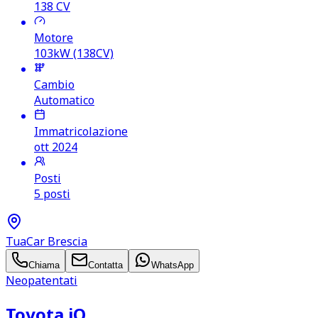
138
CV
Motore
103kW (138CV)
Cambio
Automatico
Immatricolazione
ott 2024
Posti
5 posti
TuaCar Brescia
Chiama
Contatta
WhatsApp
Neopatentati
Toyota iQ