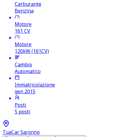
Carburante
Benzina
Motore
161
CV
Motore
120kW (161CV)
Cambio
Automatico
Immatricolazione
gen 2015
Posti
5 posti
TuaCar Saronno