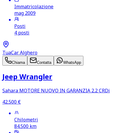
Immatricolazione
mag 2009
Posti
4 posti
TuaCar Alghero
Chiama
Contatta
WhatsApp
Jeep Wrangler
Sahara MOTORE NUOVO IN GARANZIA 2.2 CRDi
42.500
€
Chilometri
84.500
km