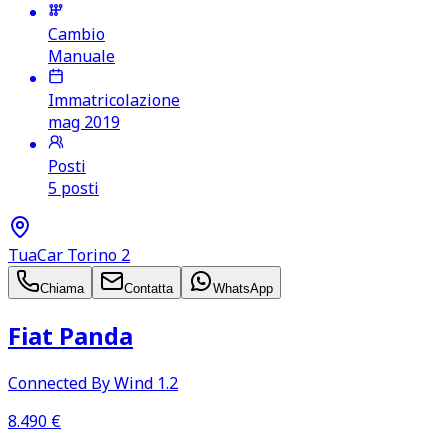
Cambio
Manuale
Immatricolazione
mag 2019
Posti
5 posti
TuaCar Torino 2
Chiama
Contatta
WhatsApp
Fiat Panda
Connected By Wind 1.2
8.490
€