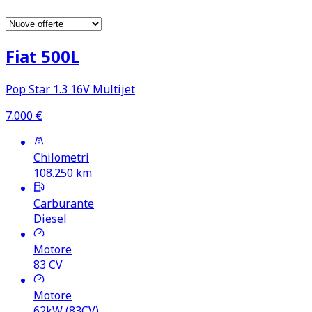
Fiat 500L
Pop Star 1.3 16V Multijet
7.000
€
Chilometri
108.250
km
Carburante
Diesel
Motore
83
CV
Motore
62kW (83CV)