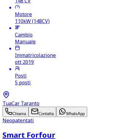
148
CV
Motore
110kW (148CV)
Cambio
Manuale
Immatricolazione
ott 2019
Posti
5 posti
TuaCar Taranto
Chiama
Contatta
WhatsApp
Neopatentati
Smart Forfour