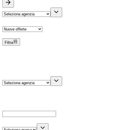
Ordina
Filtra
Filtri
Agenzia
Dettagli veicolo
Cerca
Es: Ford, Giulietta, ecc...
Marca