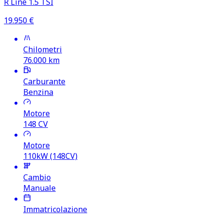
R Line 1.5 TSI
19.950
€
Chilometri
76.000
km
Carburante
Benzina
Motore
148
CV
Motore
110kW (148CV)
Cambio
Manuale
Immatricolazione