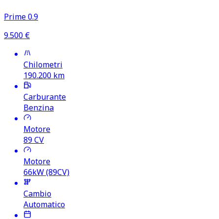
Prime 0.9
9.500
€
Chilometri
190.200
km
Carburante
Benzina
Motore
89
CV
Motore
66kW (89CV)
Cambio
Automatico