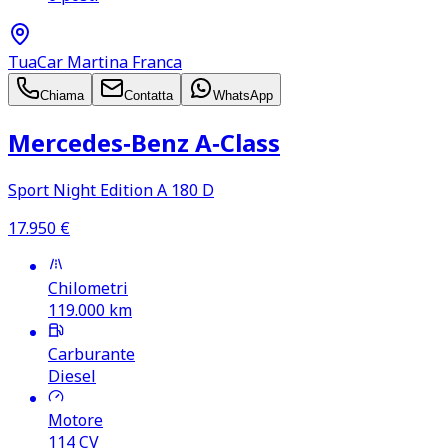
TuaCar Martina Franca
Chiama
Contatta
WhatsApp
Mercedes‑Benz A‑Class
Sport Night Edition A 180 D
17.950
€
Chilometri
119.000
km
Carburante
Diesel
Motore
114
CV