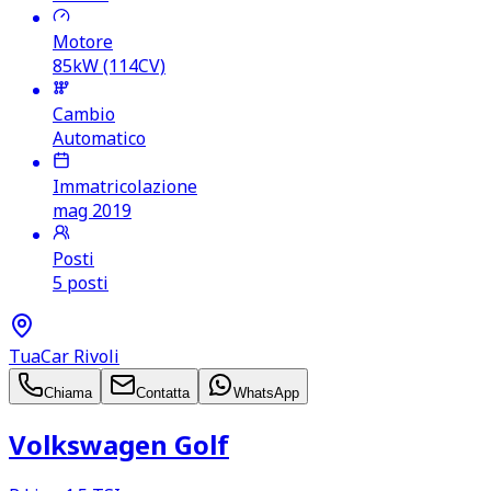
Motore
85kW (114CV)
Cambio
Automatico
Immatricolazione
mag 2019
Posti
5 posti
TuaCar Rivoli
Chiama
Contatta
WhatsApp
Volkswagen Golf