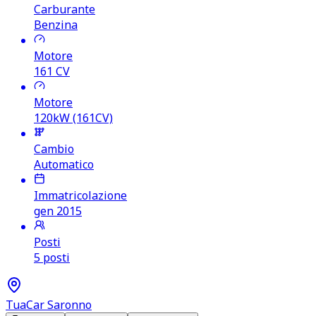
Carburante
Benzina
Motore
161
CV
Motore
120kW (161CV)
Cambio
Automatico
Immatricolazione
gen 2015
Posti
5 posti
TuaCar Saronno