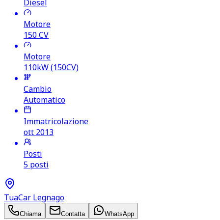
Diesel
Motore
150
CV
Motore
110kW (150CV)
Cambio
Automatico
Immatricolazione
ott 2013
Posti
5 posti
TuaCar Legnago
Chiama
Contatta
WhatsApp