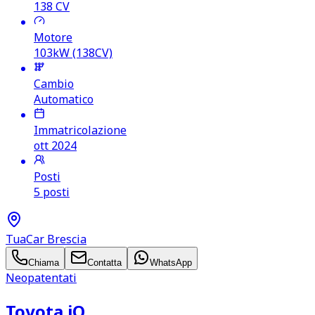
138
CV
Motore
103kW (138CV)
Cambio
Automatico
Immatricolazione
ott 2024
Posti
5 posti
TuaCar Brescia
Chiama
Contatta
WhatsApp
Neopatentati
Toyota iQ