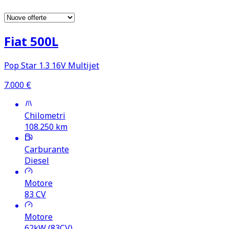
Fiat 500L
Pop Star 1.3 16V Multijet
7.000
€
Chilometri
108.250
km
Carburante
Diesel
Motore
83
CV
Motore
62kW (83CV)