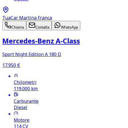
TuaCar Martina Franca
Chiama
Contatta
WhatsApp
Mercedes‑Benz A‑Class
Sport Night Edition A 180 D
17.950
€
Chilometri
119.000
km
Carburante
Diesel
Motore
114
CV