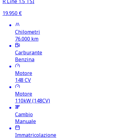
R Line 1.5 TSI
19.950
€
Chilometri
76.000
km
Carburante
Benzina
Motore
148
CV
Motore
110kW (148CV)
Cambio
Manuale
Immatricolazione