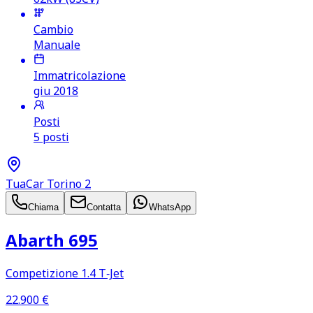
Cambio
Manuale
Immatricolazione
giu 2018
Posti
5 posti
TuaCar Torino 2
Chiama
Contatta
WhatsApp
Abarth 695
Competizione 1.4 T‑Jet
22.900
€