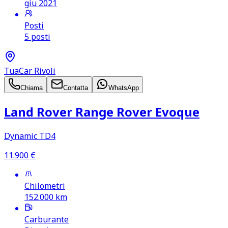
giu 2021
Posti
5 posti
TuaCar Rivoli
Chiama
Contatta
WhatsApp
Land Rover Range Rover Evoque
Dynamic TD4
11.900
€
Chilometri
152.000
km
Carburante