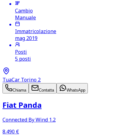
Cambio
Manuale
Immatricolazione
mag 2019
Posti
5 posti
TuaCar Torino 2
Chiama
Contatta
WhatsApp
Fiat Panda
Connected By Wind 1.2
8.490
€