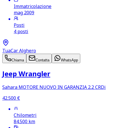
Immatricolazione
mag 2009
Posti
4 posti
TuaCar Alghero
Chiama
Contatta
WhatsApp
Jeep Wrangler
Sahara MOTORE NUOVO IN GARANZIA 2.2 CRDi
42.500
€
Chilometri
84.500
km