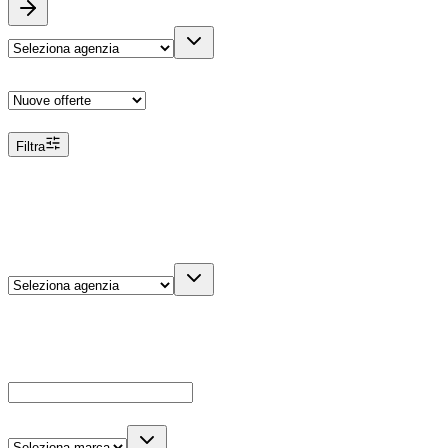
Ordina
Filtra
Filtri
Agenzia
Dettagli veicolo
Cerca
Es: Ford, Giulietta, ecc...
Marca