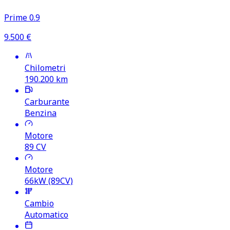
Prime 0.9
9.500
€
Chilometri
190.200
km
Carburante
Benzina
Motore
89
CV
Motore
66kW (89CV)
Cambio
Automatico