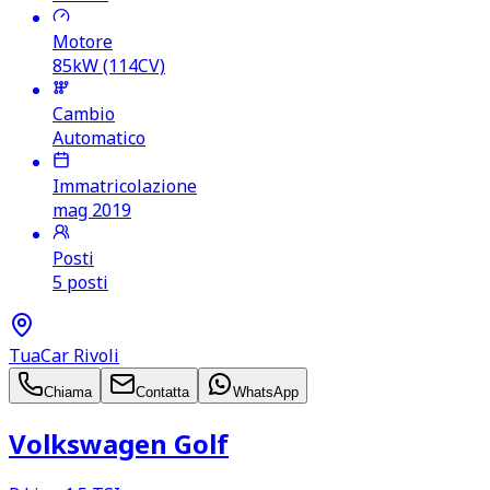
Motore
85kW (114CV)
Cambio
Automatico
Immatricolazione
mag 2019
Posti
5 posti
TuaCar Rivoli
Chiama
Contatta
WhatsApp
Volkswagen Golf