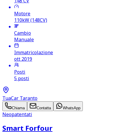
148
CV
Motore
110kW (148CV)
Cambio
Manuale
Immatricolazione
ott 2019
Posti
5 posti
TuaCar Taranto
Chiama
Contatta
WhatsApp
Neopatentati
Smart Forfour