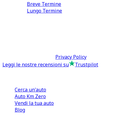
Breve Termine
Lungo Termine
0110566970
direzione@tcmfranchising.it
tcmfranchisingsrl@pec.it
P.IVA: 13073640016
Termini & Condizioni -
Privacy Policy
Leggi le nostre recensioni su
Trustpilot
Comprare e Vendere
Cerca un'auto
Auto Km Zero
Vendi la tua auto
Blog
Noleggio