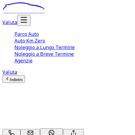
Valuta
Parco Auto
Auto Km Zero
Noleggio a Lungo Termine
Noleggio a Breve Termine
Agenzie
Valuta
Indietro
Land Rover Range Rover
Evoque
SE D 165 MHEV