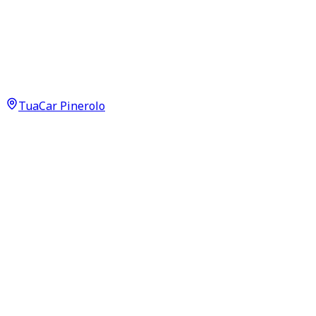
Land Rover Range Rover
Evoque
SE D 165 MHEV
22.950
€
TuaCar Pinerolo
Annuncio del
23/06/26
con
26
visite
Dettagli del veicolo
165.000
km
agosto 2022
Automatico
120kW (161CV)
Diesel
Proprietari:
1