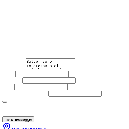
contrattuale. e-mail info.pinerolo@tua-car.it Telefono
0121042591 Sito Web www.tua-car.it
Hai bisogno di informazioni?
Non esitare a contattarci, saremo lieti di aiutarti
qualsiasi necessità tu abbia, che sia vendere o acquistare
un'auto.
Messaggio
Nome
Cognome
Email
Telefono
(facoltativo)
Acconsento al trattamento dei miei dati personali da
parte di TuaCar. Posso revocare il consenso in qualsiasi
momento con effetto per il futuro.
Invia messaggio