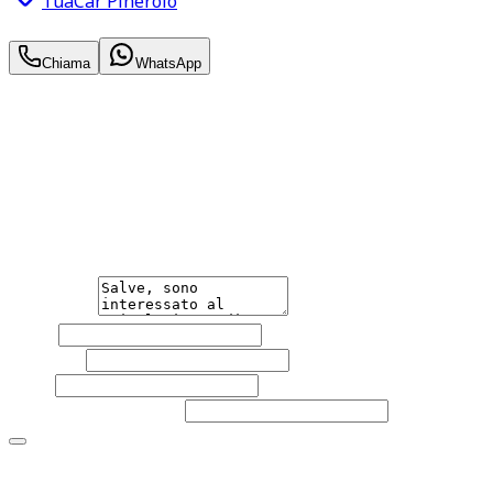
TuaCar Pinerolo
22.950
€
Chiama
WhatsApp
Annuncio del
23/06/26
con
26
visite
Hai bisogno di informazioni?
Non esitare a contattarci, saremo lieti di aiutarti
qualsiasi necessità tu abbia, che sia vendere o acquistare
un'auto.
Messaggio
Nome
Cognome
Email
Telefono
(facoltativo)
Acconsento al trattamento dei miei dati personali da
parte di TuaCar. Posso revocare il consenso in qualsiasi
momento con effetto per il futuro.