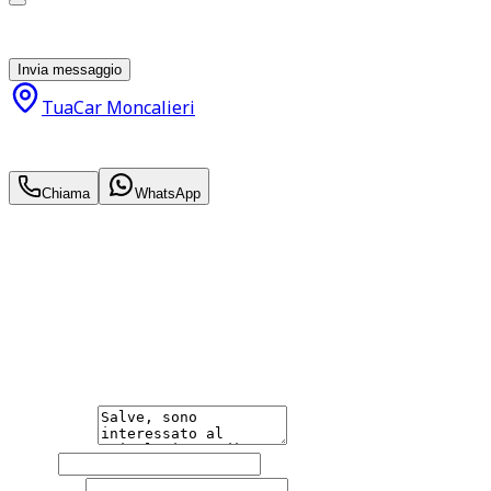
parte di TuaCar. Posso revocare il consenso in qualsiasi
momento con effetto per il futuro.
Invia messaggio
TuaCar Moncalieri
11.500
€
9.900
€
Chiama
WhatsApp
Annuncio del
20/05/26
con
40
visite
Hai bisogno di informazioni?
Non esitare a contattarci, saremo lieti di aiutarti
qualsiasi necessità tu abbia, che sia vendere o acquistare
un'auto.
Messaggio
Nome
Cognome