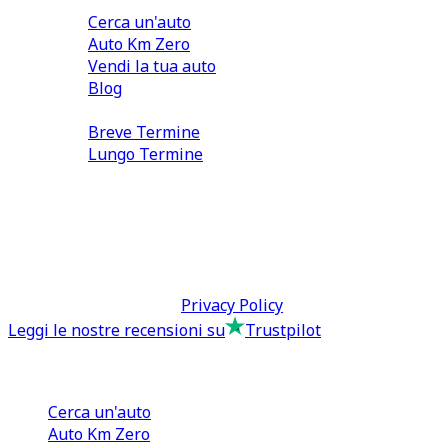
Cerca un'auto
Auto Km Zero
Vendi la tua auto
Blog
Noleggio
Breve Termine
Lungo Termine
0110566970
direzione@tcmfranchising.it
tcmfranchisingsrl@pec.it
P.IVA: 13073640016
Termini & Condizioni -
Privacy Policy
Leggi le nostre recensioni su
Trustpilot
Comprare e Vendere
Cerca un'auto
Auto Km Zero