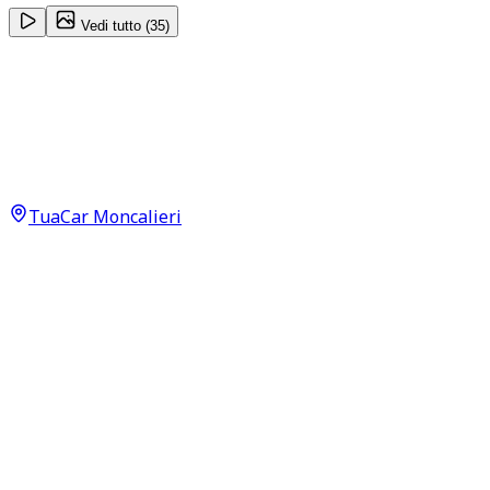
Vedi tutto (
35
)
Lancia Ypsilon
Gold 1.2 LPG
11.500
€
9.900
€
TuaCar Moncalieri
Annuncio del
20/05/26
con
40
visite
Dettagli del veicolo
61.000
km
novembre 2021
Manuale
51kW (68CV)
GPL