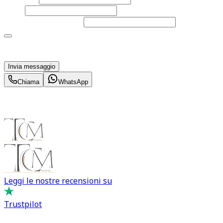
Email
Telefono
(facoltativo)
Acconsento al trattamento dei miei dati personali da
parte di TuaCar. Posso revocare il consenso in qualsiasi
momento con effetto per il futuro.
Invia messaggio
Chiama
WhatsApp
Leggi le nostre recensioni su
Trustpilot
Comprare e Vendere