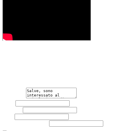
Hai bisogno di informazioni?
Non esitare a contattarci, saremo lieti di aiutarti
qualsiasi necessità tu abbia, che sia vendere o acquistare
un'auto.
Messaggio
Nome
Cognome
Email
Telefono
(facoltativo)
Acconsento al trattamento dei miei dati personali da