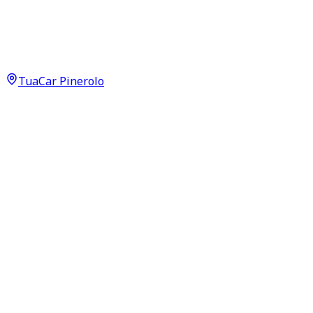
Kia Sportage
Cool 1.6 GDI
11.300
€
TuaCar Pinerolo
Annuncio del
03/06/26
con
28
visite
Dettagli del veicolo
137.000
km
novembre 2017
Manuale
97kW (130CV)
Benzina
Proprietari:
2