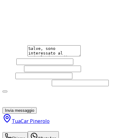
Hai bisogno di informazioni?
Non esitare a contattarci, saremo lieti di aiutarti
qualsiasi necessità tu abbia, che sia vendere o acquistare
un'auto.
Messaggio
Nome
Cognome
Email
Telefono
(facoltativo)
Acconsento al trattamento dei miei dati personali da
parte di TuaCar. Posso revocare il consenso in qualsiasi
momento con effetto per il futuro.
Invia messaggio
TuaCar Pinerolo
11.300
€