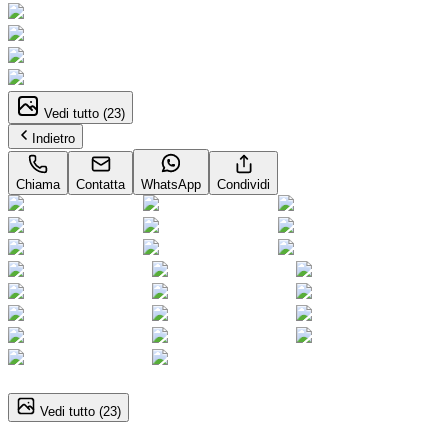
Vedi tutto (
23
)
Indietro
Chiama
Contatta
WhatsApp
Condividi
1
/
23
Vedi tutto (
23
)