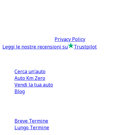
0110566970
direzione@tcmfranchising.it
tcmfranchisingsrl@pec.it
P.IVA: 13073640016
Termini & Condizioni -
Privacy Policy
Leggi le nostre recensioni su
Trustpilot
Comprare e Vendere
Cerca un'auto
Auto Km Zero
Vendi la tua auto
Blog
Noleggio
Breve Termine
Lungo Termine