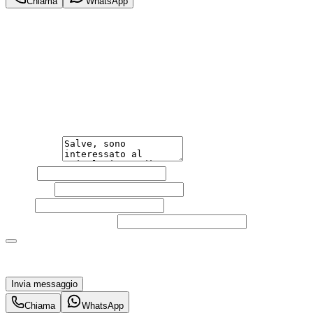
Chiama
WhatsApp
Annuncio del
03/06/26
con
28
visite
Hai bisogno di informazioni?
Non esitare a contattarci, saremo lieti di aiutarti
qualsiasi necessità tu abbia, che sia vendere o acquistare
un'auto.
Messaggio
Nome
Cognome
Email
Telefono
(facoltativo)
Acconsento al trattamento dei miei dati personali da
parte di TuaCar. Posso revocare il consenso in qualsiasi
momento con effetto per il futuro.
Invia messaggio
Chiama
WhatsApp