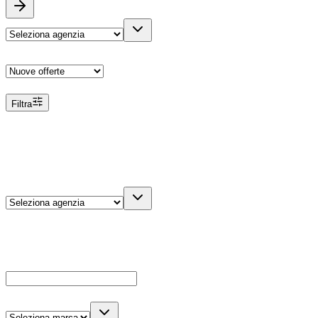
Ordina
Filtra
Filtri
Agenzia
Dettagli veicolo
Cerca
Es: Ford, Giulietta, ecc...
Marca