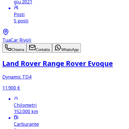
giu 2021
Posti
5 posti
TuaCar Rivoli
Chiama
Contatta
WhatsApp
Land Rover Range Rover Evoque
Dynamic TD4
11.900
€
Chilometri
152.000
km
Carburante