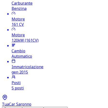
Carburante
Benzina
Motore
161
CV
Motore
120kW (161CV)
Cambio
Automatico
Immatricolazione
gen 2015
Posti
5 posti
TuaCar Saronno