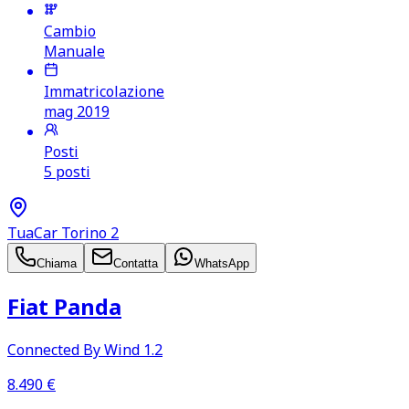
Cambio
Manuale
Immatricolazione
mag 2019
Posti
5 posti
TuaCar Torino 2
Chiama
Contatta
WhatsApp
Fiat Panda
Connected By Wind 1.2
8.490
€