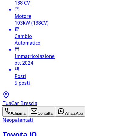
138
CV
Motore
103kW (138CV)
Cambio
Automatico
Immatricolazione
ott 2024
Posti
5 posti
TuaCar Brescia
Chiama
Contatta
WhatsApp
Neopatentati
Toyota iQ