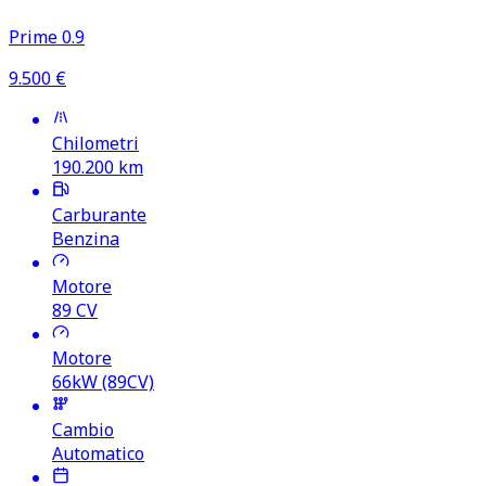
Prime 0.9
9.500
€
Chilometri
190.200
km
Carburante
Benzina
Motore
89
CV
Motore
66kW (89CV)
Cambio
Automatico