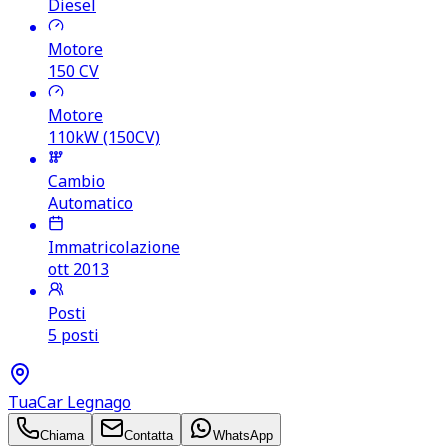
Diesel
Motore
150
CV
Motore
110kW (150CV)
Cambio
Automatico
Immatricolazione
ott 2013
Posti
5 posti
TuaCar Legnago
Chiama
Contatta
WhatsApp