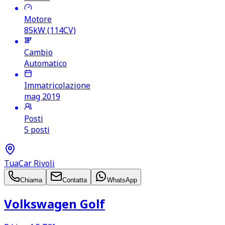
Motore
85kW (114CV)
Cambio
Automatico
Immatricolazione
mag 2019
Posti
5 posti
TuaCar Rivoli
Chiama
Contatta
WhatsApp
Volkswagen Golf