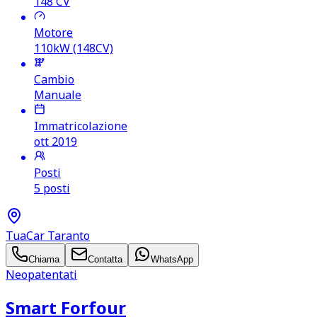
148
CV
Motore
110kW (148CV)
Cambio
Manuale
Immatricolazione
ott 2019
Posti
5 posti
TuaCar Taranto
Chiama
Contatta
WhatsApp
Neopatentati
Smart Forfour