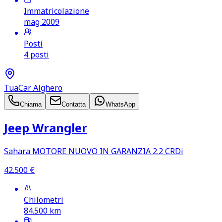
Immatricolazione
mag 2009
Posti
4 posti
TuaCar Alghero
Chiama
Contatta
WhatsApp
Jeep Wrangler
Sahara MOTORE NUOVO IN GARANZIA 2.2 CRDi
42.500
€
Chilometri
84.500
km