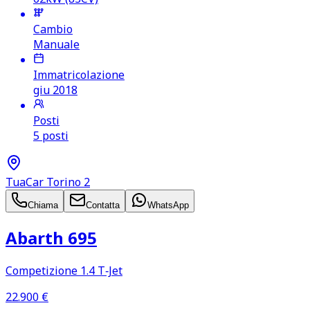
Cambio
Manuale
Immatricolazione
giu 2018
Posti
5 posti
TuaCar Torino 2
Chiama
Contatta
WhatsApp
Abarth 695
Competizione 1.4 T‑Jet
22.900
€