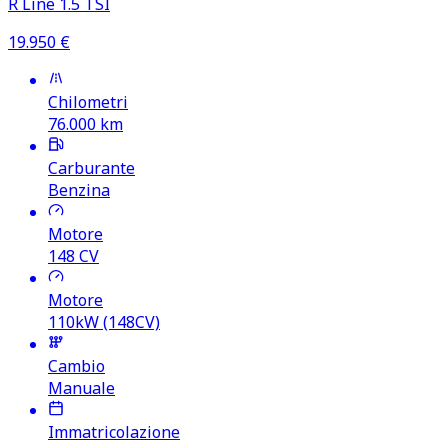
R Line 1.5 TSI
19.950
€
Chilometri
76.000
km
Carburante
Benzina
Motore
148
CV
Motore
110kW (148CV)
Cambio
Manuale
Immatricolazione