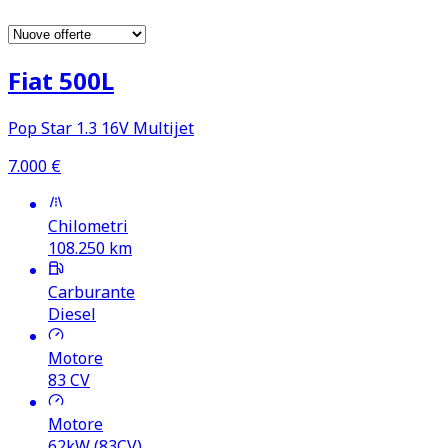
Fiat 500L
Pop Star 1.3 16V Multijet
7.000
€
Chilometri
108.250
km
Carburante
Diesel
Motore
83
CV
Motore
62kW (83CV)