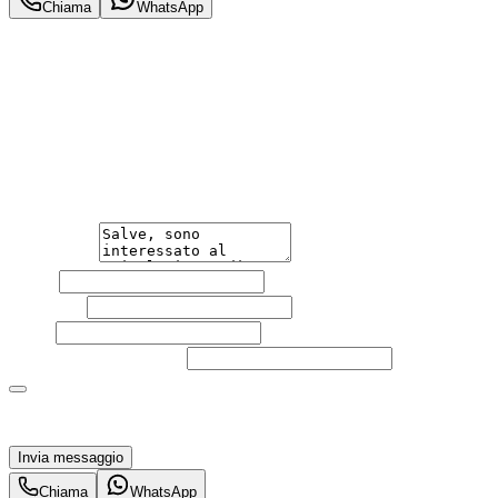
Chiama
WhatsApp
Annuncio del
28/04/26
con
74
visite
Hai bisogno di informazioni?
Non esitare a contattarci, saremo lieti di aiutarti
qualsiasi necessità tu abbia, che sia vendere o acquistare
un'auto.
Messaggio
Nome
Cognome
Email
Telefono
(facoltativo)
Acconsento al trattamento dei miei dati personali da
parte di TuaCar. Posso revocare il consenso in qualsiasi
momento con effetto per il futuro.
Invia messaggio
Chiama
WhatsApp