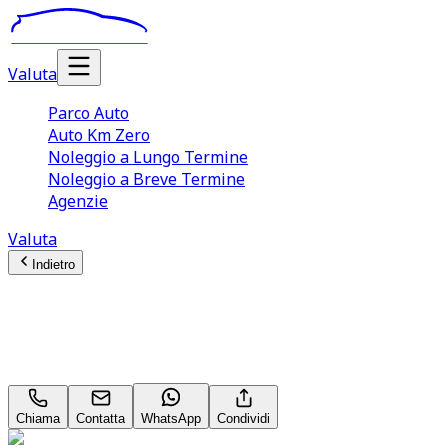
Valuta
Parco Auto
Auto Km Zero
Noleggio a Lungo Termine
Noleggio a Breve Termine
Agenzie
Valuta
Indietro
Jeep Wrangler
Rubicon Rock's Edition 2.0 T‑GDI
Chiama
Contatta
WhatsApp
Condividi