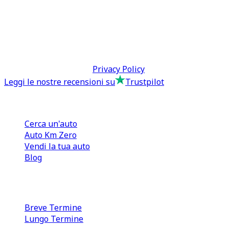
0110566970
direzione@tcmfranchising.it
tcmfranchisingsrl@pec.it
P.IVA: 13073640016
Termini & Condizioni -
Privacy Policy
Leggi le nostre recensioni su
Trustpilot
Comprare e Vendere
Cerca un'auto
Auto Km Zero
Vendi la tua auto
Blog
Noleggio
Breve Termine
Lungo Termine