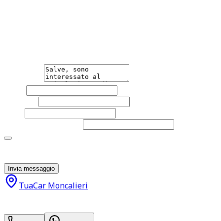
Hai bisogno di informazioni?
Non esitare a contattarci, saremo lieti di aiutarti
qualsiasi necessità tu abbia, che sia vendere o acquistare
un'auto.
Messaggio
Nome
Cognome
Email
Telefono
(facoltativo)
Acconsento al trattamento dei miei dati personali da
parte di TuaCar. Posso revocare il consenso in qualsiasi
momento con effetto per il futuro.
Invia messaggio
TuaCar Moncalieri
62.900
€
59.900
€