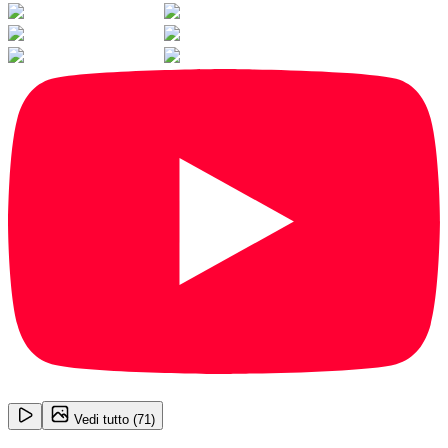
1
/
71
Vedi tutto (
71
)