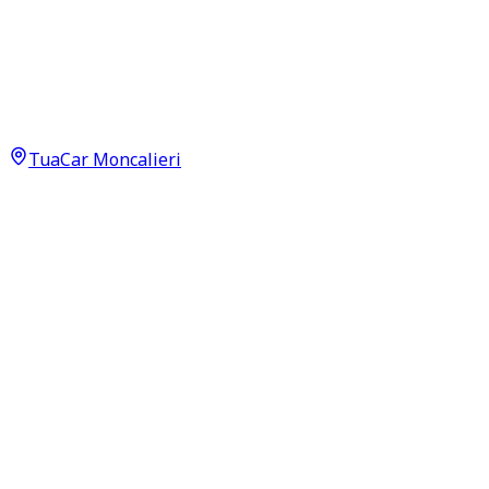
Jeep Wrangler
Rubicon Rock's Edition 2.0 T‑GDI
62.900
€
59.900
€
TuaCar Moncalieri
Annuncio del
28/04/26
con
74
visite
Dettagli del veicolo
36.500
km
maggio 2020
Automatico
200kW (268CV)
Benzina
Proprietari:
1